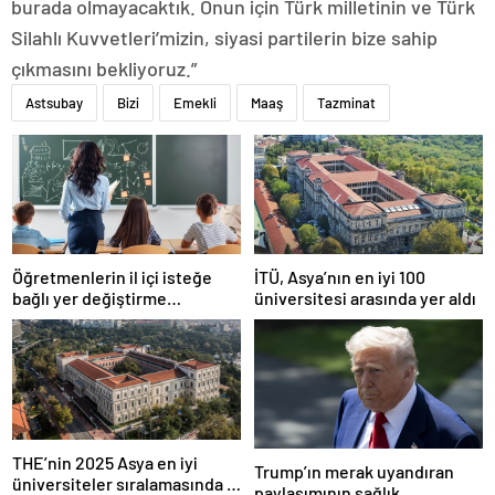
burada olmayacaktık. Onun için Türk milletinin ve Türk
Silahlı Kuvvetleri’mizin, siyasi partilerin bize sahip
çıkmasını bekliyoruz.”
Astsubay
Bizi
Emekli
Maaş
Tazminat
Öğretmenlerin il içi isteğe
İTÜ, Asya’nın en iyi 100
bağlı yer değiştirme
üniversitesi arasında yer aldı
başvuruları ne zaman?
THE’nin 2025 Asya en iyi
Trump’ın merak uyandıran
üniversiteler sıralamasında 4
paylaşımının sağlık