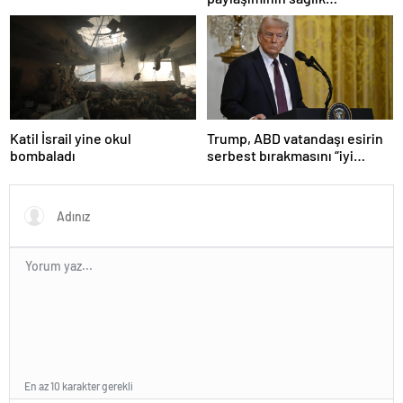
Türk üniversitesi ilk 100’e
sistemiyle ilgili kararname
girdi
olduğu anlaşıldı
Katil İsrail yine okul
Trump, ABD vatandaşı esirin
bombaladı
serbest bırakmasını “iyi
niyetle atılmış bir adım”
olarak değerlendirdi
En az 10 karakter gerekli