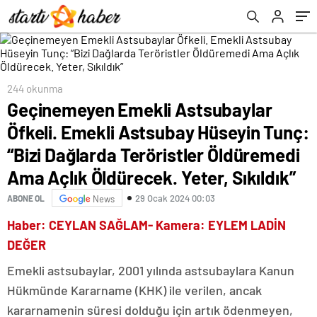
Dağlarda Teröristler Öldüremedi Ama Açlık
anlatamıyorum’ dedi
Öldürecek. Yeter, Sıkıldık”
244 okunma
Geçinemeyen Emekli Astsubaylar
Öfkeli. Emekli Astsubay Hüseyin Tunç:
“Bizi Dağlarda Teröristler Öldüremedi
Ama Açlık Öldürecek. Yeter, Sıkıldık”
29 Ocak 2024 00:03
ABONE OL
News
Haber: CEYLAN SAĞLAM- Kamera: EYLEM LADİN
DEĞER
Emekli astsubaylar, 2001 yılında astsubaylara Kanun
Hükmünde Kararname (KHK) ile verilen, ancak
kararnamenin süresi dolduğu için artık ödenmeyen,