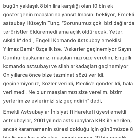
bugün yaklaşık 8 bin lira karşılığı olan 10 bin ek
göstergenin maaşlarına yansıtılmasını bekliyor. Emekli
astsubay Hüseyin Tunç, “Sorunumuz çok, bizi dağlarda
teröristler öldüremedi ama açlık öldürecek. Yeter,
sıkıldık” dedi. Engelli Komando Astsubay emeklisi
Yılmaz Demir Özçelik ise, “Askerler geçinemiyor Sayın
Cumhurbaşkanımız, maaşlarımızı size verelim. Engelli
komando astsubayı ve silah arkadaşları geçinemiyor.
On yıllarca önce bize tazminat sözü verildi,
geçinemiyoruz. Sözler verildi, Meclis’e gönderildi, hala
verilmedi. Ne olur maaşlarımızı size verelim, bizim
yerlerimize evlerimizi siz geçindirin” dedi.
Emekli Astsubaylar İnisiyatifi Hareketi üyesi emekli
astsubaylar, 2001 yılında astsubaylara KHK ile verilen,
ancak kararnamenin süresi dolduğu için günümüzde 8
bin liranın karşılığı olan, yansıtılmamış 10 bin puanlık