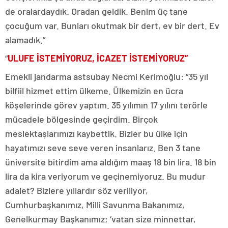
de oralardaydık. Oradan geldik. Benim üç tane
çocuğum var. Bunları okutmak bir dert, ev bir dert. Ev
alamadık.”
“
ULUFE İSTEMİYORUZ, İCAZET İSTEMİYORUZ”
Emekli jandarma astsubay Necmi Kerimoğlu: “35 yıl
bilfiil hizmet ettim ülkeme. Ülkemizin en ücra
köşelerinde görev yaptım. 35 yılımın 17 yılını terörle
mücadele bölgesinde geçirdim. Birçok
meslektaşlarımızı kaybettik. Bizler bu ülke için
hayatımızı seve seve veren insanlarız. Ben 3 tane
üniversite bitirdim ama aldığım maaş 18 bin lira. 18 bin
lira da kira veriyorum ve geçinemiyoruz. Bu mudur
adalet? Bizlere yıllardır söz veriliyor,
Cumhurbaşkanımız, Milli Savunma Bakanımız,
Genelkurmay Başkanımız; ‘vatan size minnettar,