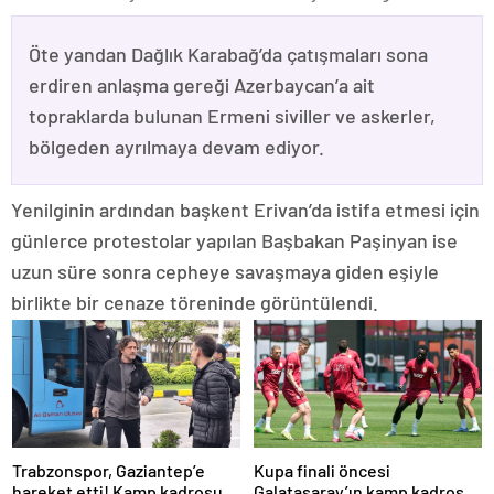
Öte yandan Dağlık Karabağ’da çatışmaları sona
erdiren anlaşma gereği Azerbaycan’a ait
topraklarda bulunan Ermeni siviller ve askerler,
bölgeden ayrılmaya devam ediyor.
Yenilginin ardından başkent Erivan’da istifa etmesi için
günlerce protestolar yapılan Başbakan Paşinyan ise
uzun süre sonra cepheye savaşmaya giden eşiyle
birlikte bir cenaze töreninde görüntülendi.
Trabzonspor, Gaziantep’e
Kupa finali öncesi
hareket etti! Kamp kadrosu
Galatasaray’ın kamp kadrosu