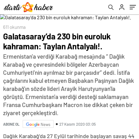
611 okunma
Galatasaray’da 230 bin euroluk
kahraman: Taylan Antalyalı!.
Ermenistan'a verdiği Karabağ mesajında “ Dağlık
Karabağ ve çevresindeki bölgeler Azerbaycan
Cumhuriyeti'nin ayrılmaz bir parçasıdır” dedi. İstifa
çağrılarını kabul etmeyen Başbakan Paşinyan Dağlık
karabağ'ın sözde lideri Arayik Harutyunyan'la
görüştü. Ermenistan'a verdiği desteği saklamayan
Fransa Cumhurbaşkanı Macron ise dikkat çeken bir
ziyaret gerçekleştirdi.
27 Kasım 2020 03:05
ABONE OL
News
Dağlık Karabağ’da 27 Eylül tarihinde başlayan savaş 44