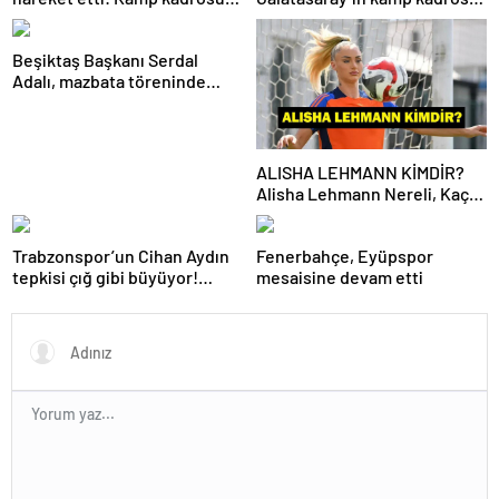
açıklandı…
belli oldu!
Beşiktaş Başkanı Serdal
Adalı, mazbata töreninde
konuştu: Gün istikrar
günüdür
ALISHA LEHMANN KİMDİR?
Alisha Lehmann Nereli, Kaç
Yaşında, Hangi Takımda
Oynuyor?
Trabzonspor’un Cihan Aydın
Fenerbahçe, Eyüpspor
tepkisi çığ gibi büyüyor!
mesaisine devam etti
Yöneticilerden açıklama…