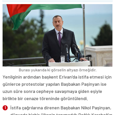
Burası yukarıda ki görselin altyazı örneğidir.
Yenilginin ardından başkent Erivan’da istifa etmesi için
günlerce protestolar yapılan Başbakan Paşinyan ise
uzun süre sonra cepheye savaşmaya giden eşiyle
birlikte bir cenaze töreninde görüntülendi.
İstifa çağrılarına direnen Başbakan Nikol Paşinyan,
dünyada hiçbir ülkenin tanımadığı Dağlık Karabağ’ın