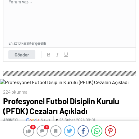
En az 10 karakter gerekli
Gönder
224 okunma
Profesyonel Futbol Disiplin Kurulu
(PFDK) Cezaları Açıkladı
28 Şubat 2024 00:01
ABONE OL
News
0
0
0
0
Profesyonel Futbol Disiplin Kurulu (PFDK), bugün