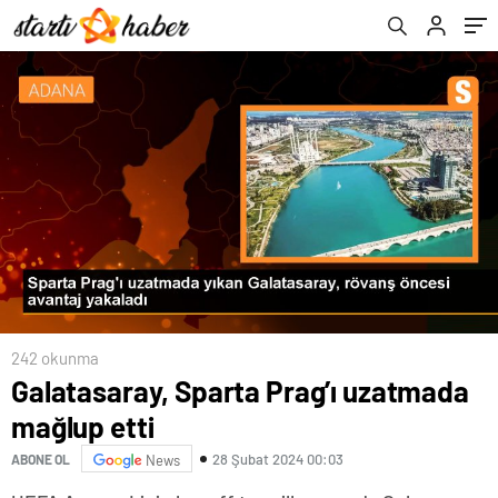
242 okunma
Galatasaray, Sparta Prag’ı uzatmada
mağlup etti
28 Şubat 2024 00:03
ABONE OL
News