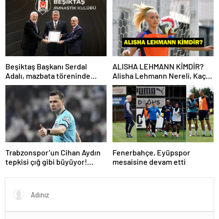
Beşiktaş Başkanı Serdal
ALISHA LEHMANN KİMDİR?
Adalı, mazbata töreninde
Alisha Lehmann Nereli, Kaç
konuştu: Gün istikrar
Yaşında, Hangi Takımda
günüdür
Oynuyor?
Trabzonspor’un Cihan Aydın
Fenerbahçe, Eyüpspor
tepkisi çığ gibi büyüyor!
mesaisine devam etti
Yöneticilerden açıklama…