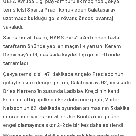
UEFA Avrupa Ligi play-off turu ilk maçında Çekya
temsilcisi Sparta Prag’ı konuk eden Galatasaray,
uzatmada bulduğu golle rövanş öncesi avantaj
yakaladı.
Sarı-kırmızılı takım, RAMS Park’ta 45 binden fazla
taraftarın önünde yapılan maçın ilk yarısını Kerem
Demirbay’ın 19. dakikada kaydettiği golle 1-0 önde
tamamladı.
Çekya temsilcisi, 47. dakikada Angelo Preciado’nun
golüyle skora denge getirdi. Galatasaray, 62. dakikada
Dries Mertens’in şutunda Ladislav Krejci’nin kendi
kalesine attığı golle bir kez daha öne geçti. Victor
Nelsson’un 62. dakikada oyundan atılmasının 3 dakika
sonrasında sarı-kırmızılılar Jan Kuchta’nın golüne
engel olamayınca skor 2-2’de bir kez daha eşitlendi.
Mücadelenin son dakikalarında rakibine pozisyonlar