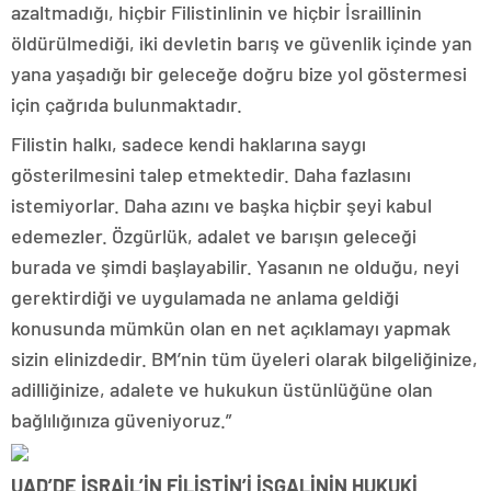
azaltmadığı, hiçbir Filistinlinin ve hiçbir İsraillinin
öldürülmediği, iki devletin barış ve güvenlik içinde yan
yana yaşadığı bir geleceğe doğru bize yol göstermesi
için çağrıda bulunmaktadır.
Filistin halkı, sadece kendi haklarına saygı
gösterilmesini talep etmektedir. Daha fazlasını
istemiyorlar. Daha azını ve başka hiçbir şeyi kabul
edemezler. Özgürlük, adalet ve barışın geleceği
burada ve şimdi başlayabilir. Yasanın ne olduğu, neyi
gerektirdiği ve uygulamada ne anlama geldiği
konusunda mümkün olan en net açıklamayı yapmak
sizin elinizdedir. BM’nin tüm üyeleri olarak bilgeliğinize,
adilliğinize, adalete ve hukukun üstünlüğüne olan
bağlılığınıza güveniyoruz.”
UAD’DE İSRAİL’İN FİLİSTİN’İ İŞGALİNİN HUKUKİ