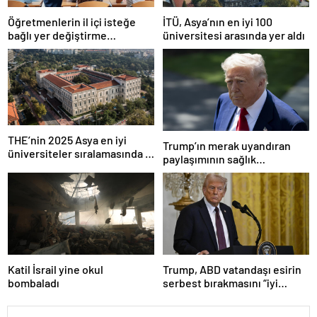
Öğretmenlerin il içi isteğe
İTÜ, Asya’nın en iyi 100
bağlı yer değiştirme
üniversitesi arasında yer aldı
başvuruları ne zaman?
THE’nin 2025 Asya en iyi
Trump’ın merak uyandıran
üniversiteler sıralamasında 4
paylaşımının sağlık
Türk üniversitesi ilk 100’e
sistemiyle ilgili kararname
girdi
olduğu anlaşıldı
Katil İsrail yine okul
Trump, ABD vatandaşı esirin
bombaladı
serbest bırakmasını “iyi
niyetle atılmış bir adım”
olarak değerlendirdi