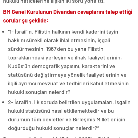
hukuki neticelerine ilişkin iki soru yöneltti.
BM Genel Kurulunun Divandan cevaplarını talep ettiği
sorular şu şekilde:
“1- İsrail’in, Filistin halkının kendi kaderini tayin
hakkını sürekli olarak ihlal etmesinin, işgali
sürdürmesinin, 1967’den bu yana Filistin
topraklarındaki yerleşim ve ilhak faaliyetlerinin,
Kudüs’ün demografik yapısını, karakterini ve
statüsünü değiştirmeye yönelik faaliyetlerinin ve
ilgili ayrımcı mevzuat ve tedbirleri kabul etmesinin
hukuki sonuçları nelerdir?
2- İsrail’in, ilk soruda belirtilen uygulamaları, işgalin
hukuki statüsünü nasıl etkilemektedir ve bu
durumun tüm devletler ve Birleşmiş Milletler için
doğurduğu hukuki sonuçlar nelerdir?”