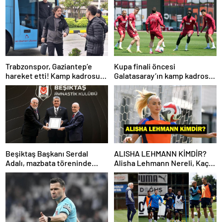
Trabzonspor, Gaziantep’e
Kupa finali öncesi
hareket etti! Kamp kadrosu
Galatasaray’ın kamp kadrosu
açıklandı…
belli oldu!
Beşiktaş Başkanı Serdal
ALISHA LEHMANN KİMDİR?
Adalı, mazbata töreninde
Alisha Lehmann Nereli, Kaç
konuştu: Gün istikrar
Yaşında, Hangi Takımda
günüdür
Oynuyor?