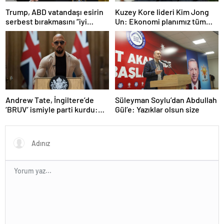
Trump, ABD vatandaşı esirin
Kuzey Kore lideri Kim Jong
serbest bırakmasını “iyi
Un: Ekonomi planımız tüm
niyetle atılmış bir adım”
sektörlerde başarısız oldu
olarak değerlendirdi
Andrew Tate, İngiltere’de
Süleyman Soylu’dan Abdullah
‘BRUV’ ismiyle parti kurdu:
Gül’e: Yazıklar olsun size
‘Okullarda LGBT
propagandasını
yasaklayacağız’