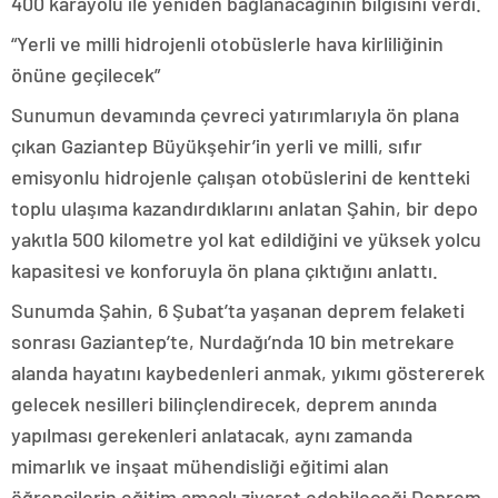
400 karayolu ile yeniden bağlanacağının bilgisini verdi.
“Yerli ve milli hidrojenli otobüslerle hava kirliliğinin
önüne geçilecek”
Sunumun devamında çevreci yatırımlarıyla ön plana
çıkan Gaziantep Büyükşehir’in yerli ve milli, sıfır
emisyonlu hidrojenle çalışan otobüslerini de kentteki
toplu ulaşıma kazandırdıklarını anlatan Şahin, bir depo
yakıtla 500 kilometre yol kat edildiğini ve yüksek yolcu
kapasitesi ve konforuyla ön plana çıktığını anlattı.
Sunumda Şahin, 6 Şubat’ta yaşanan deprem felaketi
sonrası Gaziantep’te, Nurdağı’nda 10 bin metrekare
alanda hayatını kaybedenleri anmak, yıkımı göstererek
gelecek nesilleri bilinçlendirecek, deprem anında
yapılması gerekenleri anlatacak, aynı zamanda
mimarlık ve inşaat mühendisliği eğitimi alan
öğrencilerin eğitim amaçlı ziyaret edebileceği Deprem