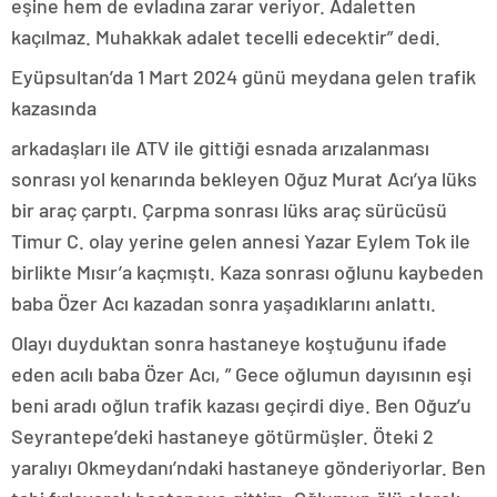
eşine hem de evladına zarar veriyor. Adaletten
kaçılmaz. Muhakkak adalet tecelli edecektir” dedi.
Eyüpsultan’da 1 Mart 2024 günü meydana gelen trafik
kazasında
arkadaşları ile ATV ile gittiği esnada arızalanması
sonrası yol kenarında bekleyen Oğuz Murat Acı’ya lüks
bir araç çarptı. Çarpma sonrası lüks araç sürücüsü
Timur C. olay yerine gelen annesi Yazar Eylem Tok ile
birlikte Mısır’a kaçmıştı. Kaza sonrası oğlunu kaybeden
baba Özer Acı kazadan sonra yaşadıklarını anlattı.
Olayı duyduktan sonra hastaneye koştuğunu ifade
eden acılı baba Özer Acı, ” Gece oğlumun dayısının eşi
beni aradı oğlun trafik kazası geçirdi diye. Ben Oğuz’u
Seyrantepe’deki hastaneye götürmüşler. Öteki 2
yaralıyı Okmeydanı’ndaki hastaneye gönderiyorlar. Ben