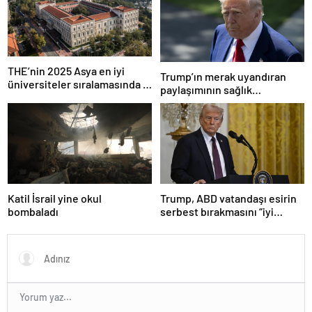
THE’nin 2025 Asya en iyi
Trump’ın merak uyandıran
üniversiteler sıralamasında 4
paylaşımının sağlık
Türk üniversitesi ilk 100’e
sistemiyle ilgili kararname
girdi
olduğu anlaşıldı
Katil İsrail yine okul
Trump, ABD vatandaşı esirin
bombaladı
serbest bırakmasını “iyi
niyetle atılmış bir adım”
olarak değerlendirdi