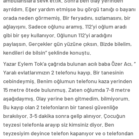
ambulanslara sevk ettik. Sonra ben olay yerinden
ayrıldım. Eğer yardım etmişse bu görgü tanığı o bayanı
orada neden görmemiş. Bir feryadını, sızlamasını, bir
ağlayışını. Sadece oğlunu aramış. 112’yi oğlum aradı
gibi bir şey kullanıyor. Oğlunun 112’yi aradığını
paylaşsın. Gerçekler gün yüzüne çıksın. Bizde bilelim,
kendileri de bilsin” şeklinde konuştu.
Yazar Eylem Tok’a çağrıda bulunan acılı baba Özer Acı, ”
Yaralı evlatlarımızın 2 telefonu kayıp. Bir tanesinin
cebindeymiş. Benim oğlumun telefonu kaza yerinden
15 metre ötede bulunmuş. Zaten oğlumda 7-8 metre
aşağıdaymış. Olay yerine ben gitmedim, bilmiyorum.
Bu kayıp olan 2 telefonların bir tanesi güvenliğe
bırakılıyor. 3-5 dakika sonra gelip alınıyor. Çocuğun
teyzesi telefonla arayıp siz kimsiniz diyor. Ben
teyzesiyim deyince telefon kapanıyor ve o telefondan