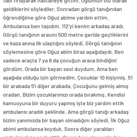
tabi fırlayarak hastaneye gittim. Oğlumun ölü olarak
geldiklerini söylediler. Sonradan görgü tanığından
öğrendiğime göre Oğuz abime yardım ettim.
Ambulansa ben taşıdım. 112’yi benim arkadaş aradı.
Görgü tanığının aracını 500 metre geride geçtiklerini
ve kaza anına ilk ulaştığını söyledi. Görgü tanığının
söylemesine göre Oğuz abim biraz aşağıdaydı. Ben
sadece araçta 7 ya 8 da çocuğun araca bindiğini
gördüm. Orada bir bayan sesi duydum. Ama ben
aşağıda olduğu için görmedim. Çocuklar 10 kişiymiş. 5’i
bir arabada 5’i diğer arabada. Çocuğunu gelmiş almış
oradan. Bizim çocuklarımızı orada bırakmış. Kendisi
kamuoyuna bir duyuru yapmış işte biz yardım ettik
ambulansı aradık şeklinde. Ama görgü tanığı arkadaş
bizim yanımızda bir bayan olmadığını söyledi. İlk Oğuz
abimi ambulansa koyduk. Sonra diğer yaralıları