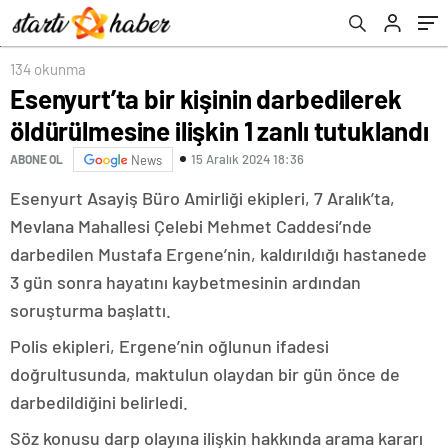
134 okunma
Esenyurt’ta bir kişinin darbedilerek
öldürülmesine ilişkin 1 zanlı tutuklandı
15 Aralık 2024 18:36
ABONE OL
News
Esenyurt Asayiş Büro Amirliği ekipleri, 7 Aralık’ta,
Mevlana Mahallesi Çelebi Mehmet Caddesi’nde
darbedilen Mustafa Ergene’nin, kaldırıldığı hastanede
3 gün sonra hayatını kaybetmesinin ardından
soruşturma başlattı.
Polis ekipleri, Ergene’nin oğlunun ifadesi
doğrultusunda, maktulun olaydan bir gün önce de
darbedildiğini belirledi.
Söz konusu darp olayına ilişkin hakkında arama kararı