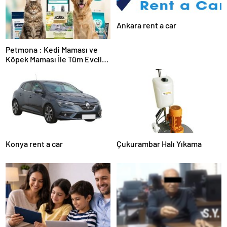
Ankara rent a car
Petmona : Kedi Maması ve
Köpek Maması İle Tüm Evcil
Hayvan Ürünleri
Konya rent a car
Çukurambar Halı Yıkama