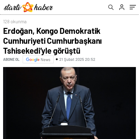
128 okunma
Erdoğan, Kongo Demokratik
Cumhuriyeti Cumhurbaşkanı
Tshisekedi’yle görüştü
21 Şubat 2025 20:52
ABONE OL
News