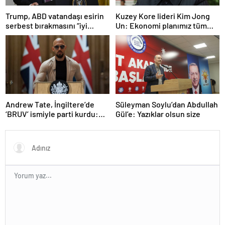
Trump, ABD vatandaşı esirin
Kuzey Kore lideri Kim Jong
serbest bırakmasını “iyi
Un: Ekonomi planımız tüm
niyetle atılmış bir adım”
sektörlerde başarısız oldu
olarak değerlendirdi
Andrew Tate, İngiltere’de
Süleyman Soylu’dan Abdullah
‘BRUV’ ismiyle parti kurdu:
Gül’e: Yazıklar olsun size
‘Okullarda LGBT
propagandasını
yasaklayacağız’