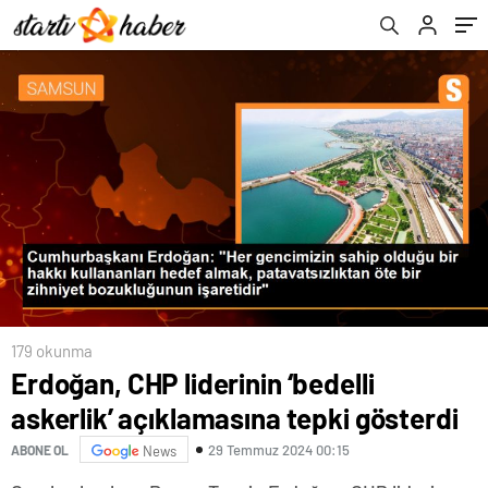
Önemini Vurguladı
179 okunma
Erdoğan, CHP liderinin ‘bedelli
askerlik’ açıklamasına tepki gösterdi
29 Temmuz 2024 00:15
ABONE OL
News