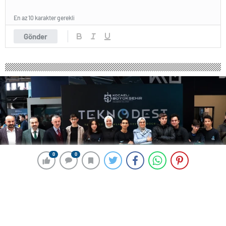
En az 10 karakter gerekli
Gönder
0
0
0
0
180 okunma