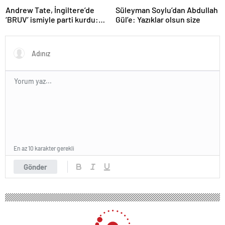
Andrew Tate, İngiltere’de
Süleyman Soylu’dan Abdullah
‘BRUV’ ismiyle parti kurdu:
Gül’e: Yazıklar olsun size
‘Okullarda LGBT
propagandasını
yasaklayacağız’
En az 10 karakter gerekli
Gönder