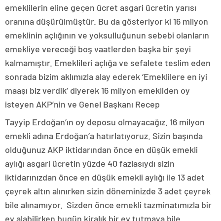
emeklilerin eline geçen ücret asgari ücretin yarısı
oranına düşürülmüştür. Bu da gösteriyor ki 16 milyon
emeklinin açlığının ve yoksulluğunun sebebi olanların
emekliye vereceği boş vaatlerden başka bir şeyi
kalmamıştır. Emeklileri açlığa ve sefalete teslim eden
sonrada bizim aklımızla alay ederek ‘Emeklilere en iyi
maaşı biz verdik’ diyerek 16 milyon emekliden oy
isteyen AKP’nin ve Genel Başkanı Recep
Tayyip Erdoğan’ın oy deposu olmayacağız. 16 milyon
emekli adına Erdoğan’a hatırlatıyoruz. Sizin başında
olduğunuz AKP iktidarından önce en düşük emekli
aylığı asgari ücretin yüzde 40 fazlasıydı sizin
iktidarınızdan önce en düşük emekli aylığı ile 13 adet
çeyrek altın alınırken sizin döneminizde 3 adet çeyrek
bile alınamıyor. Sizden önce emekli tazminatımızla bir
ev alabilirken bugün kiralık bir ev tutmaya bile