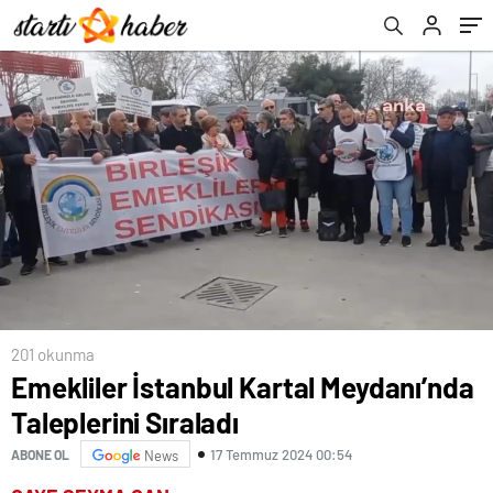
201 okunma
Emekliler İstanbul Kartal Meydanı’nda
Taleplerini Sıraladı
17 Temmuz 2024 00:54
ABONE OL
News