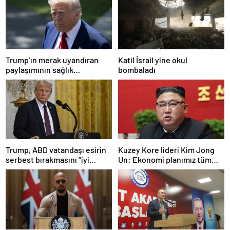
Trump’ın merak uyandıran
Katil İsrail yine okul
paylaşımının sağlık
bombaladı
sistemiyle ilgili kararname
olduğu anlaşıldı
Trump, ABD vatandaşı esirin
Kuzey Kore lideri Kim Jong
serbest bırakmasını “iyi
Un: Ekonomi planımız tüm
niyetle atılmış bir adım”
sektörlerde başarısız oldu
olarak değerlendirdi