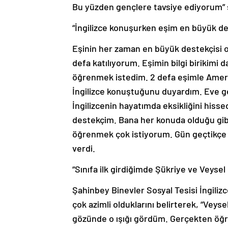
Bu yüzden gençlere tavsiye ediyorum” 
“İngilizce konuşurken eşim en büyük d
Eşinin her zaman en büyük destekçisi ol
defa katılıyorum. Eşimin bilgi birikimi 
öğrenmek istedim. 2 defa eşimle Amerik
İngilizce konuştuğunu duyardım. Eve g
İngilizcenin hayatımda eksikliğini his
destekçim. Bana her konuda olduğu gibi
öğrenmek çok istiyorum. Gün geçtikçe ö
verdi.
“Sınıfa ilk girdiğimde Şükriye ve Veysel
Şahinbey Binevler Sosyal Tesisi İngiliz
çok azimli olduklarını belirterek, “Veys
gözünde o ışığı gördüm. Gerçekten öğre