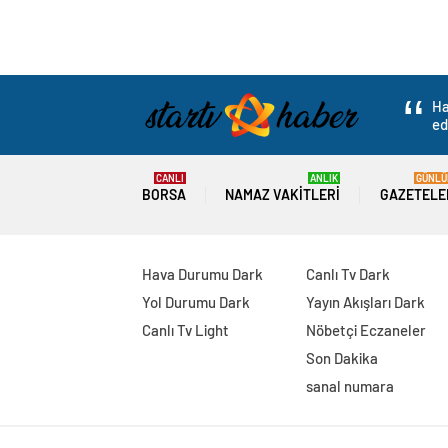
Ha
ed
CANLI
ANLIK
GÜNLÜ
BORSA
NAMAZ VAKITLERI
GAZETELE
Hava Durumu Dark
Canlı Tv Dark
Yol Durumu Dark
Yayın Akışları Dark
Canlı Tv Light
Nöbetçi Eczaneler
Son Dakika
sanal numara