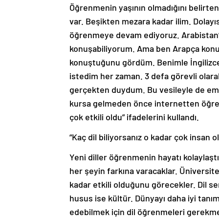
Öğrenmenin yaşının olmadığını belirten 
var. Beşikten mezara kadar ilim. Dolay
öğrenmeye devam ediyoruz. Arabistan’a
konuşabiliyorum. Ama ben Arapça konuşm
konuştuğunu gördüm. Benimle İngilizce 
istedim her zaman. 3 defa görevli olarak
gerçekten duydum. Bu vesileyle de eme
kursa gelmeden önce internetten öğren
çok etkili oldu” ifadelerini kullandı.
“Kaç dil biliyorsanız o kadar çok insan 
Yeni diller öğrenmenin hayatı kolaylaşt
her şeyin farkına varacaklar. Üniversite
kadar etkili olduğunu görecekler. Dil ser
husus ise kültür. Dünyayı daha iyi tanıma
edebilmek için dil öğrenmeleri gerekmek