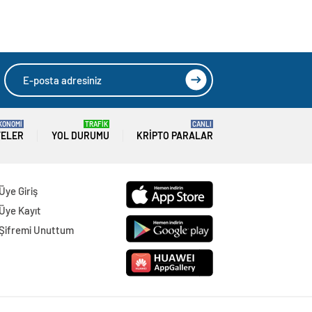
KONOMİ
TRAFİK
CANLI
TELER
YOL DURUMU
KRIPTO PARALAR
Üye Giriş
Üye Kayıt
Şifremi Unuttum