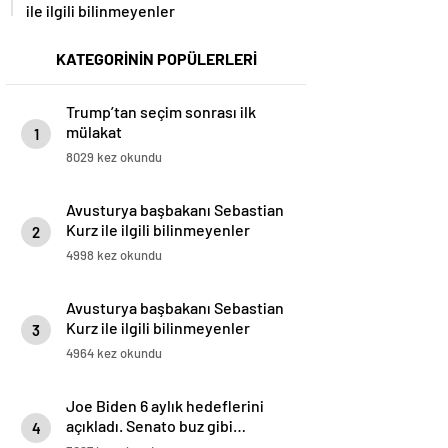
ile ilgili bilinmeyenler
KATEGORİNİN POPÜLERLERİ
Trump’tan seçim sonrası ilk
mülakat
1
8029 kez okundu
Avusturya başbakanı Sebastian
Kurz ile ilgili bilinmeyenler
2
4998 kez okundu
Avusturya başbakanı Sebastian
Kurz ile ilgili bilinmeyenler
3
4964 kez okundu
Joe Biden 6 aylık hedeflerini
açıkladı. Senato buz gibi…
4