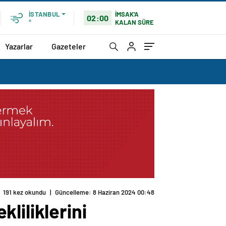
İMSAK'A
İSTANBUL
02:00
KALAN SÜRE
°
Yazarlar
Gazeteler
191 kez okundu
|
Güncelleme: 8 Haziran 2024 00:48
liliklerini