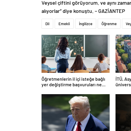
Veysel çiftini görüyorum. ve aynı zaman
alıyorlar” diye konuştu. – GAZİANTEP
Dil
Emekli
İngilizce
Öğrenme
Vey
Öğretmenlerin il içi isteğe bağlı
İTÜ, Asy
yer değiştirme başvuruları ne
ünivers
zaman?