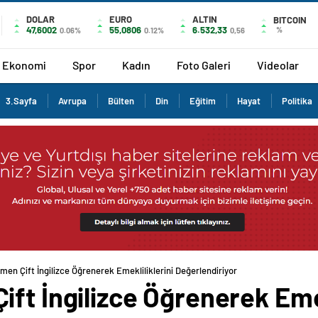
DOLAR
EURO
ALTIN
BITCOIN
47,6002
55,0806
6.532,33
%
0.06%
0.12%
0,56
Ekonomi
Spor
Kadın
Foto Galeri
Videolar
3.Sayfa
Avrupa
Bülten
Din
Eğitim
Hayat
Politika
en Çift İngilizce Öğrenerek Emekliliklerini Değerlendiriyor
ft İngilizce Öğrenerek Emek