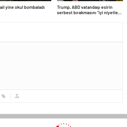
srail yine okul bombaladı
Trump, ABD vatandaşı esirin
serbest bırakmasını “iyi niyetle
atılmış bir adım” olarak
değerlendirdi