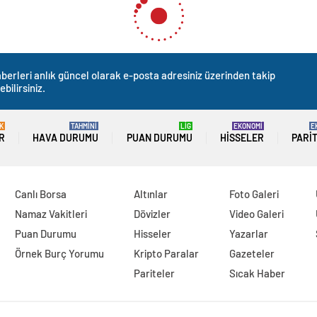
berleri anlık güncel olarak e-posta adresiniz üzerinden takip
ebilirsiniz.
K
TAHMİNİ
LİG
EKONOMİ
E
R
HAVA DURUMU
PUAN DURUMU
HISSELER
PARI
Canlı Borsa
Altınlar
Foto Galeri
Namaz Vakitleri
Dövizler
Video Galeri
Puan Durumu
Hisseler
Yazarlar
Örnek Burç Yorumu
Kripto Paralar
Gazeteler
Pariteler
Sıcak Haber