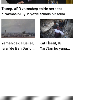
Trump, ABD vatandaşı esirin serbest
bırakmasını “iyi niyetle atılmış bir adım”
olarak değerlendirdi
Yemen’deki Husiler,
Katil İsrail, 18
İsrail’de Ben Gurion
Mart’tan bu yana
Havalimanı’nı vurdu
595 çocuğu
hayattan kopardı