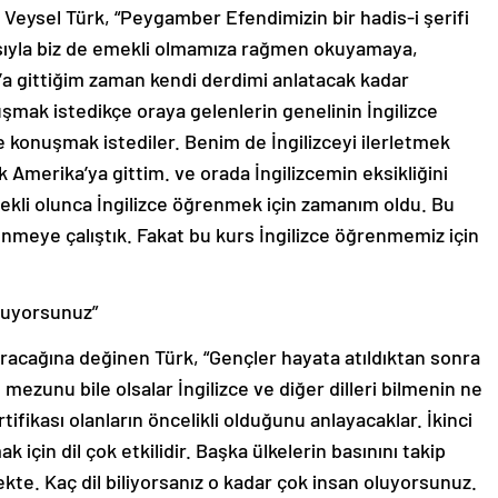
Veysel Türk, “Peygamber Efendimizin bir hadis-i şerifi
ısıyla biz de emekli olmamıza rağmen okuyamaya,
 gittiğim zaman kendi derdimi anlatacak kadar
ak istedikçe oraya gelenlerin genelinin İngilizce
konuşmak istediler. Benim de İngilizceyi ilerletmek
 Amerika’ya gittim. ve orada İngilizcemin eksikliğini
kli olunca İngilizce öğrenmek için zamanım oldu. Bu
meye çalıştık. Fakat bu kurs İngilizce öğrenmemiz için
oluyorsunuz”
ıracağına değinen Türk, “Gençler hayata atıldıktan sonra
 mezunu bile olsalar İngilizce ve diğer dilleri bilmenin ne
tifikası olanların öncelikli olduğunu anlayacaklar. İkinci
k için dil çok etkilidir. Başka ülkelerin basınını takip
te. Kaç dil biliyorsanız o kadar çok insan oluyorsunuz.