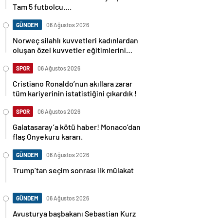
Tam 5 futbolcu….
GÜNDEM
06 Ağustos 2026
Norweç silahlı kuvvetleri kadınlardan
oluşan özel kuvvetler eğitimlerini
başlattı.
SPOR
06 Ağustos 2026
Cristiano Ronaldo’nun akıllara zarar
tüm kariyerinin istatistiğini çıkardık !
SPOR
06 Ağustos 2026
Galatasaray’a kötü haber! Monaco’dan
flaş Onyekuru kararı.
GÜNDEM
06 Ağustos 2026
Trump’tan seçim sonrası ilk mülakat
GÜNDEM
06 Ağustos 2026
Avusturya başbakanı Sebastian Kurz