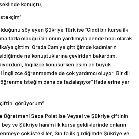
şeklinde konuştu.
estekçim”
duğunu söyleyen Şükriye Türk ise “Ciddi bir kursa ilk
daha fazla olduğu için onun yardımıyla bende hobi olarak
a’ya gittim. Orada Camiye gittiğimde kadınların
eldiğimde ne konuştuklarına çeviriden bakardım.
sediyordum. İngilizce konuşurken eşim en büyük
 İngilizce öğrenmemde de çok yardımcı oluyor. Bir dil
ğrenme isteğim daha da fazlalaşıyor” ifadelerine yer
 çiftini görüyorum”
ce Öğretmeni Seda Polat ise Veysel ve Şükriye çiftinin
el bey ve Şükriye hanım ilk kursa geldiklerinde onların
nmeye çok istekliler. Sınıfa ilk girdiğimde Şükriye ve