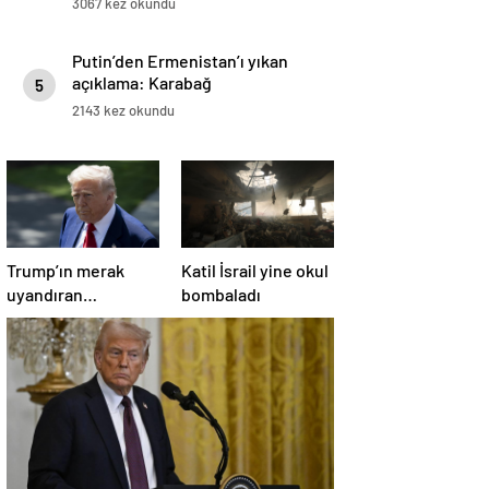
3067 kez okundu
Putin’den Ermenistan’ı yıkan
açıklama: Karabağ
5
Azerbaycan’ın ayrılmaz bir
2143 kez okundu
parçasıdır!
Trump’ın merak
Katil İsrail yine okul
uyandıran
bombaladı
paylaşımının sağlık
sistemiyle ilgili
kararname olduğu
anlaşıldı