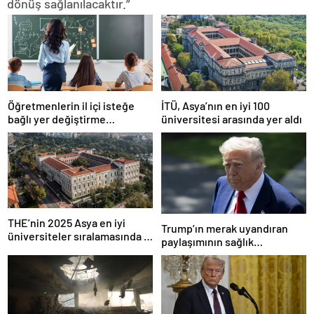
dönüş sağlanılacaktır.”
Öğretmenlerin il içi isteğe
İTÜ, Asya’nın en iyi 100
bağlı yer değiştirme
üniversitesi arasında yer aldı
başvuruları ne zaman?
THE’nin 2025 Asya en iyi
Trump’ın merak uyandıran
üniversiteler sıralamasında 4
paylaşımının sağlık
Türk üniversitesi ilk 100’e
sistemiyle ilgili kararname
girdi
olduğu anlaşıldı