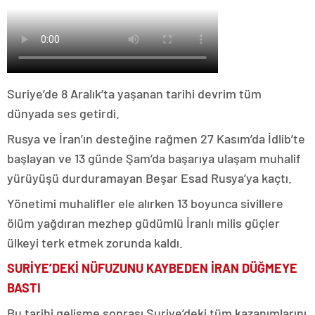
Suriye’de 8 Aralık’ta yaşanan tarihi devrim tüm
dünyada ses getirdi.
Rusya ve İran’ın desteğine rağmen 27 Kasım’da İdlib’te
başlayan ve 13 günde Şam’da başarıya ulaşam muhalif
yürüyüşü durduramayan Beşar Esad Rusya’ya kaçtı.
Yönetimi muhalifler ele alırken 13 boyunca sivillere
ölüm yağdıran mezhep güdümlü İranlı milis güçler
ülkeyi terk etmek zorunda kaldı.
SURİYE’DEKİ NÜFUZUNU KAYBEDEN İRAN DÜĞMEYE
BASTI
Bu tarihi gelişme sonrası Suriye’deki tüm kazanımlarını