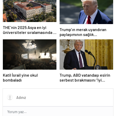
THE’nin 2025 Asya en iyi
Trump’ın merak uyandıran
üniversiteler sıralamasında 4
paylaşımının sağlık
Türk üniversitesi ilk 100’e
sistemiyle ilgili kararname
girdi
olduğu anlaşıldı
Katil İsrail yine okul
Trump, ABD vatandaşı esirin
bombaladı
serbest bırakmasını “iyi
niyetle atılmış bir adım”
olarak değerlendirdi