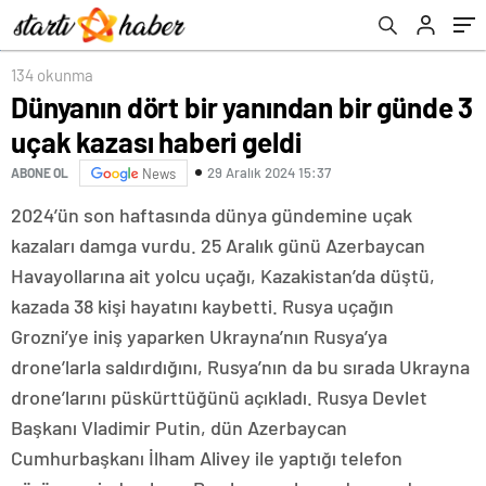
134 okunma
Dünyanın dört bir yanından bir günde 3
uçak kazası haberi geldi
29 Aralık 2024 15:37
ABONE OL
News
2024’ün son haftasında dünya gündemine uçak
kazaları damga vurdu. 25 Aralık günü Azerbaycan
Havayollarına ait yolcu uçağı, Kazakistan’da düştü,
kazada 38 kişi hayatını kaybetti. Rusya uçağın
Grozni’ye iniş yaparken Ukrayna’nın Rusya’ya
drone’larla saldırdığını, Rusya’nın da bu sırada Ukrayna
drone’larını püskürttüğünü açıkladı. Rusya Devlet
Başkanı Vladimir Putin, dün Azerbaycan
Cumhurbaşkanı İlham Alivey ile yaptığı telefon