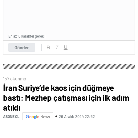
En az 10 karakter gerekli
Gönder
157 okunma
İran Suriye’de kaos için düğmeye
bastı: Mezhep çatışması için ilk adım
atıldı
26 Aralık 2024 22:52
ABONE OL
News