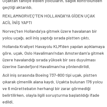
Uçaktan tahliye edilen yolcuların, sağlık kontrolünden
geçtiği aktarıldı.
REKLAM
NORVEÇ’TEN HOLLANDA’YA GİDEN UÇAK
ACİL İNİŞ YAPTI
Norveç’ten Hollanda’ya gitmek üzere havalanan bir
yolcu uçağı, acil iniş yaptığı sırada pistten çıktı.
Hollanda Kraliyet Havayolu KLM’den yapılan açıklamaya
göre, uçak, Oslo Havalimanı’ndan Amsterdam’a gitmek
üzere havalandığı sırada yüksek bir ses duyulması
üzerine Sandefjord Havalimanı’na yönlendirildi.
Acil iniş sırasında Boeing 737-800 tipi uçak, pistten
çıkarak çimenlik alana kaydı. Uçakta bulunan 176 yolcu
ve 6 mürettebatın herhangi bir zarar görmediği
belirtilirken, olayla ilgili soruşturma başlatıldığı ifade
edildi.