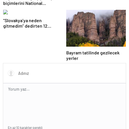
biçimlerini National
Geographic görüntüledi.
“Slovakya’ya neden
gitmedim” dedirten 12
fotoğraf
Bayram tatilinde gezilecek
yerler
En az 10 karakter gerekli