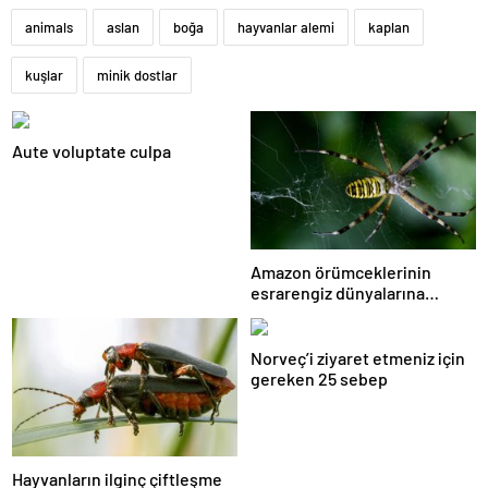
animals
aslan
boğa
hayvanlar alemi
kaplan
kuşlar
minik dostlar
Aute voluptate culpa
Amazon örümceklerinin
esrarengiz dünyalarına
gitmeye hazır olun.
Norveç’i ziyaret etmeniz için
gereken 25 sebep
Hayvanların ilginç çiftleşme