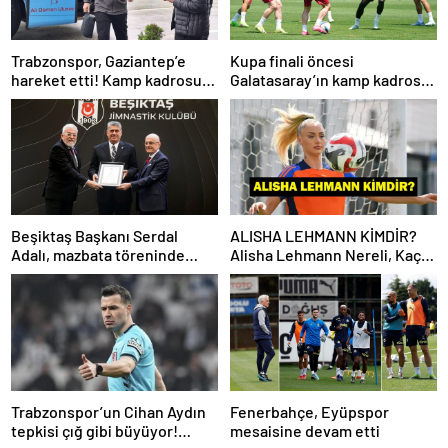
Trabzonspor, Gaziantep’e
Kupa finali öncesi
hareket etti! Kamp kadrosu
Galatasaray’ın kamp kadrosu
açıklandı…
belli oldu!
Beşiktaş Başkanı Serdal
ALISHA LEHMANN KİMDİR?
Adalı, mazbata töreninde
Alisha Lehmann Nereli, Kaç
konuştu: Gün istikrar
Yaşında, Hangi Takımda
günüdür
Oynuyor?
Trabzonspor’un Cihan Aydın
Fenerbahçe, Eyüpspor
tepkisi çığ gibi büyüyor!
mesaisine devam etti