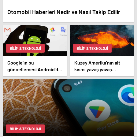
Otomobil Haberleri Nedir ve Nasıl Takip Edilir
BILIM & TEKNOLOJI
BILIM & TEKNOLOJI
Google’ın bu
Kuzey Amerika’nın alt
güncellemesi Android’de
kısmı yavaş yavaş
SIM kart kullanımını
Dünya’ya doğru eriyor!
ortadan kaldıracak
BILIM & TEKNOLOJI