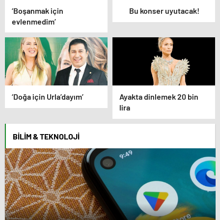
‘Boşanmak için
Bu konser uyutacak!
evlenmedim’
‘Doğa için Urla’dayım’
Ayakta dinlemek 20 bin
lira
BILIM & TEKNOLOJI