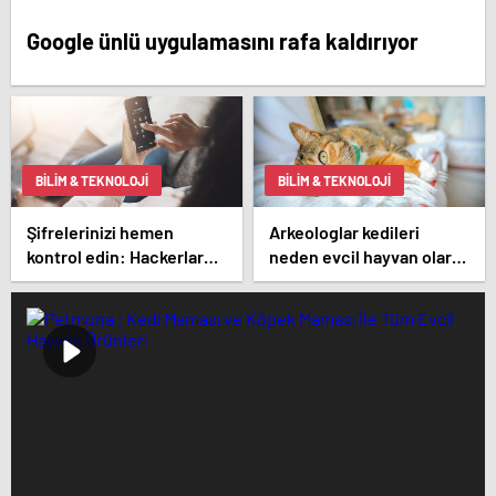
Google ünlü uygulamasını rafa kaldırıyor
BILIM & TEKNOLOJI
BILIM & TEKNOLOJI
Şifrelerinizi hemen
Arkeologlar kedileri
kontrol edin: Hackerlar
neden evcil hayvan olarak
dakikalar içinde kırıyor
beslediğimizin sırrını
keşfetti