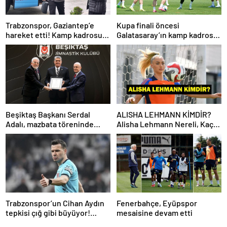
Trabzonspor, Gaziantep’e
Kupa finali öncesi
hareket etti! Kamp kadrosu
Galatasaray’ın kamp kadrosu
açıklandı…
belli oldu!
Beşiktaş Başkanı Serdal
ALISHA LEHMANN KİMDİR?
Adalı, mazbata töreninde
Alisha Lehmann Nereli, Kaç
konuştu: Gün istikrar
Yaşında, Hangi Takımda
günüdür
Oynuyor?
Trabzonspor’un Cihan Aydın
Fenerbahçe, Eyüpspor
tepkisi çığ gibi büyüyor!
mesaisine devam etti
Yöneticilerden açıklama…