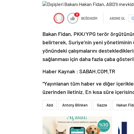
0
BEĞENDİM
ABONE OL
Bakan Fidan, PKK/YPG terör örgütünün 
belirterek, Suriye’nin yeni yönetimini
yönündeki çalışmalarını desteklediklerin
sağlanması için daha fazla çaba gösteril
Haber Kaynak : SABAH.COM.TR
“Yayınlanan tüm haber ve diğer içerikler i
üzerinden iletiniz. En kısa süre içerisin
Abd
Antony Blinken
Gazze
Hakan Fid