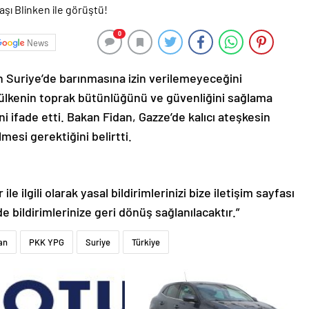
0
News
Suriye’de barınmasına izin verilemeyeceğini
n ülkenin toprak bütünlüğünü ve güvenliğini sağlama
i ifade etti. Bakan Fidan, Gazze’de kalıcı ateşkesin
mesi gerektiğini belirtti.
le ilgili olarak yasal bildirimlerinizi bize iletişim sayfası
de bildirimlerinize geri dönüş sağlanılacaktır.”
an
PKK YPG
Suriye
Türkiye