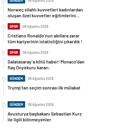
GÜNDEM
06 Ağustos 2026
Norweç silahlı kuvvetleri kadınlardan
oluşan özel kuvvetler eğitimlerini
başlattı.
SPOR
06 Ağustos 2026
Cristiano Ronaldo’nun akıllara zarar
tüm kariyerinin istatistiğini çıkardık !
SPOR
06 Ağustos 2026
Galatasaray’a kötü haber! Monaco’dan
flaş Onyekuru kararı.
GÜNDEM
06 Ağustos 2026
Trump’tan seçim sonrası ilk mülakat
GÜNDEM
06 Ağustos 2026
Avusturya başbakanı Sebastian Kurz
ile ilgili bilinmeyenler