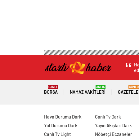
Ha
ed
CANLI
ANLIK
GÜNLÜ
BORSA
NAMAZ VAKITLERI
GAZETELE
Hava Durumu Dark
Canlı Tv Dark
Yol Durumu Dark
Yayın Akışları Dark
Canlı Tv Light
Nöbetçi Eczaneler