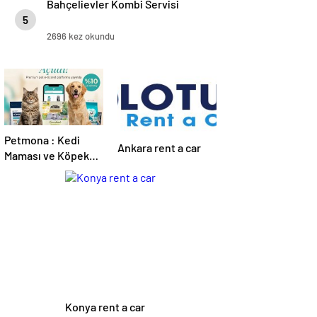
Bahçelievler Kombi Servisi
5
2696 kez okundu
Petmona : Kedi
Ankara rent a car
Maması ve Köpek
Maması İle Tüm
Evcil Hayvan
Ürünleri
Konya rent a car