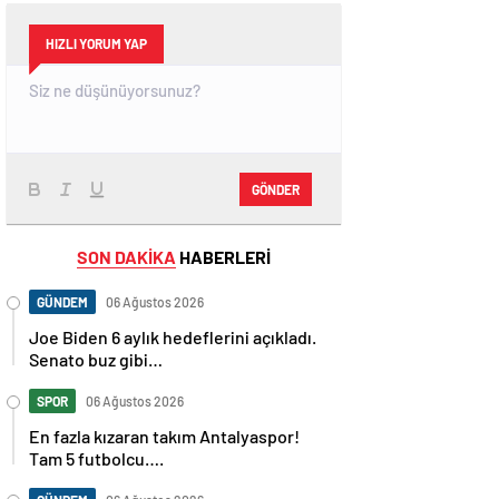
HIZLI YORUM YAP
GÖNDER
SON DAKİKA
HABERLERİ
GÜNDEM
06 Ağustos 2026
Joe Biden 6 aylık hedeflerini açıkladı.
Senato buz gibi…
SPOR
06 Ağustos 2026
En fazla kızaran takım Antalyaspor!
Tam 5 futbolcu….