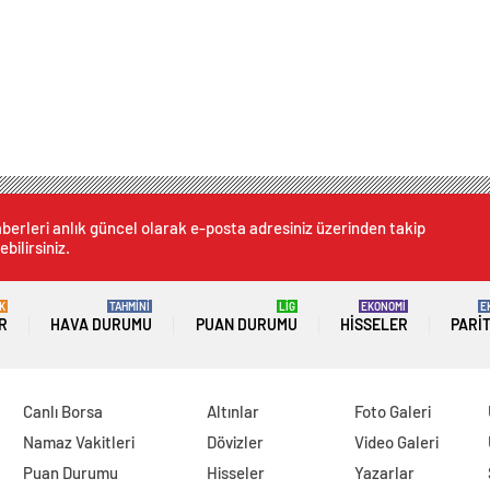
berleri anlık güncel olarak e-posta adresiniz üzerinden takip
ebilirsiniz.
K
TAHMİNİ
LİG
EKONOMİ
E
R
HAVA DURUMU
PUAN DURUMU
HISSELER
PARI
Canlı Borsa
Altınlar
Foto Galeri
Namaz Vakitleri
Dövizler
Video Galeri
Puan Durumu
Hisseler
Yazarlar