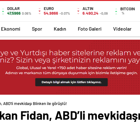
DOLAR
EURO
ALTIN
BITCOIN
47,5966
54,9866
6.490,24
%
0.06%
-0.07%
-0,09
Ekonomi
Spor
Kadın
Foto Galeri
Videolar
, ABD’li mevkidaşı Blinken ile görüştü!
kan Fidan, ABD’li mevkidaşı