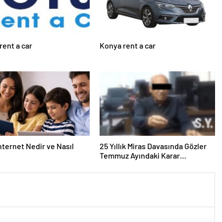
rent a car
Konya rent a car
nternet Nedir ve Nasıl
25 Yıllık Miras Davasında Gözler
Temmuz Ayındaki Karar
Duruşmasına Çevrildi