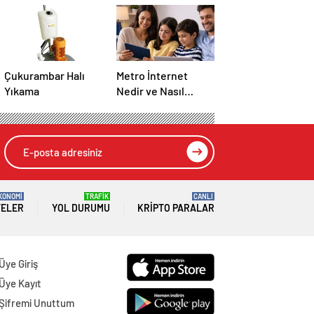
Çukurambar Halı
Metro İnternet
Yıkama
Nedir ve Nasıl
Seçilir
KONOMİ
TRAFİK
CANLI
TELER
YOL DURUMU
KRIPTO PARALAR
Üye Giriş
Üye Kayıt
Şifremi Unuttum