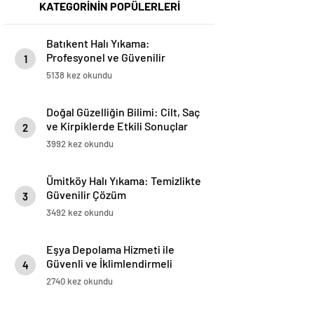
KATEGORİNİN POPÜLERLERİ
Batıkent Halı Yıkama:
Profesyonel ve Güvenilir
1
Hizmetler
5138 kez okundu
Doğal Güzelliğin Bilimi: Cilt, Saç
ve Kirpiklerde Etkili Sonuçlar
2
3992 kez okundu
Ümitköy Halı Yıkama: Temizlikte
Güvenilir Çözüm
3
3492 kez okundu
Eşya Depolama Hizmeti ile
Güvenli ve İklimlendirmeli
4
Saklama Rehberi
2740 kez okundu