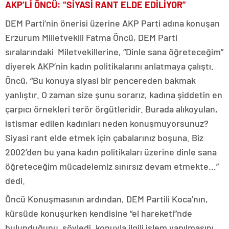
AKP’Lİ ÖNCÜ: “SİYASİ RANT ELDE EDİLİYOR”
DEM Parti’nin önerisi üzerine AKP Parti adına konuşan
Erzurum Milletvekili Fatma Öncü, DEM Parti
sıralarındaki Miletvekillerine, “Dinle sana öğreteceğim”
diyerek AKP’nin kadın politikalarını anlatmaya çalıştı.
Öncü, “Bu konuya siyasi bir pencereden bakmak
yanlıştır. O zaman size şunu sorarız, kadına şiddetin en
çarpıcı örnekleri terör örgütleridir. Burada alıkoyulan,
istismar edilen kadınları neden konuşmuyorsunuz?
Siyasi rant elde etmek için çabalarınız boşuna. Biz
2002’den bu yana kadın politikaları üzerine dinle sana
öğreteceğim mücadelemiz sınırsız devam etmekte…”
dedi.
Öncü Konuşmasının ardından, DEM Partili Koca’nın,
kürsüde konuşurken kendisine “el hareketi”nde
bulunduğunu söyledi, konuyla ilgili işlem yapılmasını