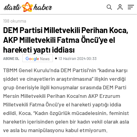
iddiası
etmedik
198 okunma
DEM Partisi Milletvekili Perihan Koca,
AKP Milletvekili Fatma Öncü’ye el
hareketi yaptı iddiası
13 Haziran 2024 00:33
ABONE OL
News
TBMM Genel Kurulu’nda DEM Partisi’nin “kadına karşı
şiddet ve cinayetlerin araştırılmasına” ilişkin verdiği
grup önerisiyle ilgili konuşmalar sırasında DEM Parti
Mersin Milletvekili Perihan Koca’nın AKP Erzurum
Milletvekili Fatma Öncü’ye el hareketi yaptığı iddia
edildi. Koca, “Kadın özgürlük mücadelesinin, feminist
hareketin içerisinden gelen bir kadın vekil olarak asla
ve asla bu manipülasyonu kabul etmiyorum.