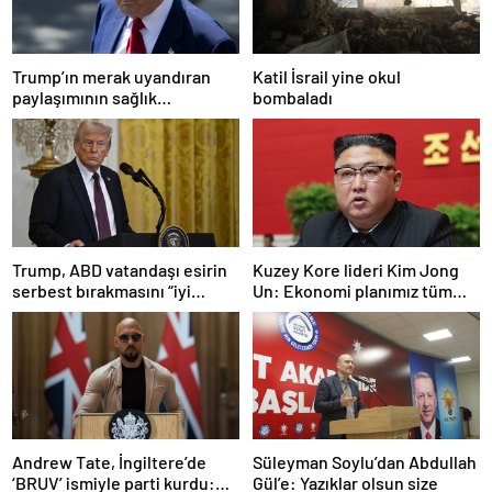
Trump’ın merak uyandıran
Katil İsrail yine okul
paylaşımının sağlık
bombaladı
sistemiyle ilgili kararname
olduğu anlaşıldı
Trump, ABD vatandaşı esirin
Kuzey Kore lideri Kim Jong
serbest bırakmasını “iyi
Un: Ekonomi planımız tüm
niyetle atılmış bir adım”
sektörlerde başarısız oldu
olarak değerlendirdi
Andrew Tate, İngiltere’de
Süleyman Soylu’dan Abdullah
‘BRUV’ ismiyle parti kurdu:
Gül’e: Yazıklar olsun size