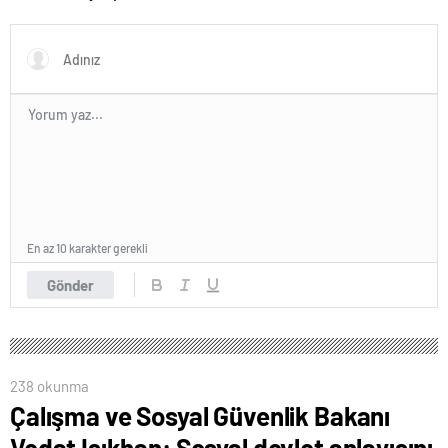
‘Okullarda LGBT
propagandasını
yasaklayacağız’
En az 10 karakter gerekli
Gönder
238 okunma
Çalışma ve Sosyal Güvenlik Bakanı
Vedat Işıkhan: Sosyal devlet anlayışını