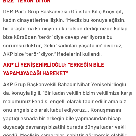
BİZE ‘TERÖR’ DİYOR”
DEM Parti Grup Başkanvekili Gülistan Kılıç Koçyiğit,
kadın cinayetlerine ilişkin, “Meclis bu konuya eğilsin,
bir araştırma komisyonu kurulsun dediğimizde kalkıp
bize kürsüden ‘terör’ diye cevap veriliyorsa bu
sorumsuzluktur. Gelin ‘kadınları yaşatalım’ diyoruz.
AKP bize ‘terör’ diyor.” ifadelerini kullandı.
AKP’Lİ YENİŞEHİRLİOĞLU: “ERKEĞİN BİLE
YAPAMAYACAĞI HAREKET”
AKP Grup Başkanvekili Bahadır Nihat Yenişehirlioğlu
da, konuyla ilgili, “Bir kadın vekilin bizim vekilimize karşı
malumunuz kendisi engelli olarak tabir edilir ama biz
onu engelsiz olarak kabul ediyoruz… Konuşmasını
yaptığı esnada bir erkeğin bile yapmasından hicap
duyacağı davranışı bizatihi burada dünya kadar vekil
gördü. Meclisin kameraları sabittir görmemiş olabilir