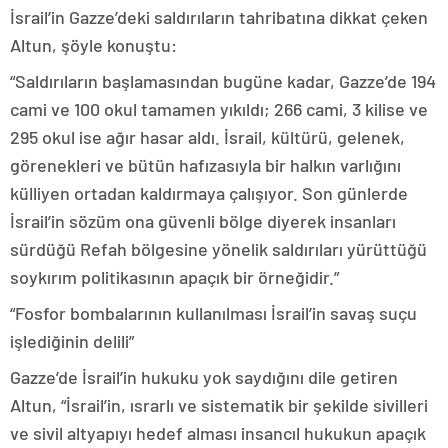
İsrail’in Gazze’deki saldırıların tahribatına dikkat çeken
Altun, şöyle konuştu:
“Saldırıların başlamasından bugüne kadar, Gazze’de 194
cami ve 100 okul tamamen yıkıldı; 266 cami, 3 kilise ve
295 okul ise ağır hasar aldı. İsrail, kültürü, gelenek,
görenekleri ve bütün hafızasıyla bir halkın varlığını
külliyen ortadan kaldırmaya çalışıyor. Son günlerde
İsrail’in sözüm ona güvenli bölge diyerek insanları
sürdüğü Refah bölgesine yönelik saldırıları yürüttüğü
soykırım politikasının apaçık bir örneğidir.”
“Fosfor bombalarının kullanılması İsrail’in savaş suçu
işlediğinin delili”
Gazze’de İsrail’in hukuku yok saydığını dile getiren
Altun, “İsrail’in, ısrarlı ve sistematik bir şekilde sivilleri
ve sivil altyapıyı hedef alması insancıl hukukun apaçık