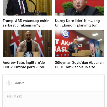
Trump, ABD vatandaşı esirin
Kuzey Kore lideri Kim Jong
serbest bırakmasını “iyi
Un: Ekonomi planımız tüm
niyetle atılmış bir adım”
sektörlerde başarısız oldu
olarak değerlendirdi
Andrew Tate, İngiltere’de
Süleyman Soylu’dan Abdullah
‘BRUV’ ismiyle parti kurdu:
Gül’e: Yazıklar olsun size
‘Okullarda LGBT
propagandasını
yasaklayacağız’