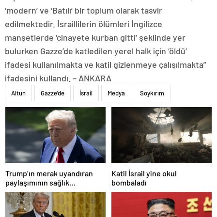
‘modern’ ve ‘Batılı’ bir toplum olarak tasvir
edilmektedir. İsraillilerin ölümleri İngilizce
manşetlerde ‘cinayete kurban gitti’ şeklinde yer
bulurken Gazze’de katledilen yerel halk için ‘öldü’
ifadesi kullanılmakta ve katil gizlenmeye çalışılmakta”
ifadesini kullandı. – ANKARA
Altun
Gazze'de
İsrail
Medya
Soykırım
Trump’ın merak uyandıran
Katil İsrail yine okul
paylaşımının sağlık
bombaladı
sistemiyle ilgili kararname
olduğu anlaşıldı