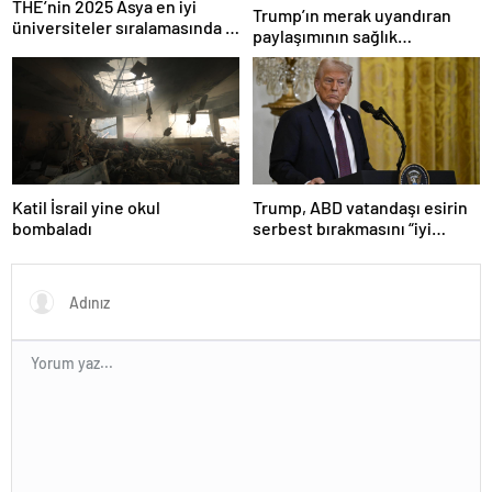
THE’nin 2025 Asya en iyi
Trump’ın merak uyandıran
üniversiteler sıralamasında 4
paylaşımının sağlık
Türk üniversitesi ilk 100’e
sistemiyle ilgili kararname
girdi
olduğu anlaşıldı
Katil İsrail yine okul
Trump, ABD vatandaşı esirin
bombaladı
serbest bırakmasını “iyi
niyetle atılmış bir adım”
olarak değerlendirdi