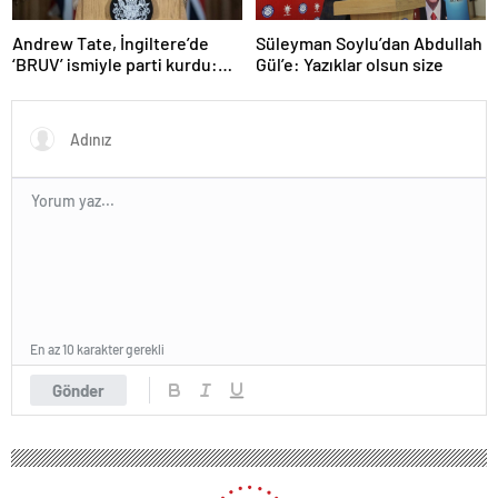
Andrew Tate, İngiltere’de
Süleyman Soylu’dan Abdullah
‘BRUV’ ismiyle parti kurdu:
Gül’e: Yazıklar olsun size
‘Okullarda LGBT
propagandasını
yasaklayacağız’
En az 10 karakter gerekli
Gönder