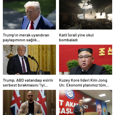
Trump’ın merak uyandıran
Katil İsrail yine okul
paylaşımının sağlık
bombaladı
sistemiyle ilgili kararname
olduğu anlaşıldı
Trump, ABD vatandaşı esirin
Kuzey Kore lideri Kim Jong
serbest bırakmasını “iyi
Un: Ekonomi planımız tüm
niyetle atılmış bir adım”
sektörlerde başarısız oldu
olarak değerlendirdi