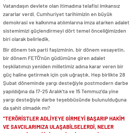
Vatandaşın devlete olan itimadına telafisi imkansız
zararlar verdi. Cumhuriyet tarihimizin en büyük
demokrasi ve kalkınma atılımlarına imza atarken adalet
sistemimizi güçlendirmeyi dört temel önceliğimizden
biri olarak belirledik.
Bir dönem tek parti faşizminin, bir dönem vesayetin,
bir dönem FETÖ’nün güdümüne giren adalet
teşkilatımızı yeniden milletimiz adına karar veren bir
güç haline getirmek için çok uğraştık. Hep birlikte 28
Şubat döneminde yargı desteğiyle postmodern darbe
yapıldığına da 17-25 Aralık’ta ve 15 Temmuz’da yine
yargı desteğiyle darbe teşebbüsünde bulunulduğuna
da şahit olmadık mı?
“TERÖRİSTLER ADLİYEYE GİRMEYİ BAŞARIP HAKİM
VE SAVCILARIMIZA ULAŞABİLSELERDİ, NELER