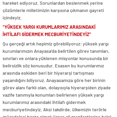
hareket ediyoruz. Sorunlardan beslenmek yerine
çözümlerle milletimizin karşısına çıkmanın gayreti
içindeyiz.
“YÜKSEK YARGI KURUMLARIMIZ ARASINDAKİ
İHTİLAFI GİDERMEK MECBURİYETİNDEYİZ”
Şu gerçeği artık hepimiz görebiliyoruz: yüksek yargı
kurumlarımızın Anayasa’da belirtilen görev tanımları,
sınırları ve onlara yüklenen misyonlar konusunda bir
belirsizlik söz konusudur. Esasen bu kurumlarımız
arasında eskiden beri bir hiyerarşi tartışması
yaşandığını biliyoruz. Anayasamıza göre her birinin
görev alanı farklı olan, dolayısıyla hiyerarşiden ziyade
vazife tanımıyla konumları belirlenen yüksek yargı
kurumlarımız arasındaki ihtilafı gidermek
mecburiyetindeyiz. Aksi takdirde, ülkemizin terörle
mücadelesi başta olmak üzere ali menfaatlerine halel