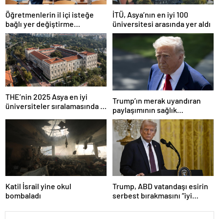
Öğretmenlerin il içi isteğe
İTÜ, Asya’nın en iyi 100
bağlı yer değiştirme
üniversitesi arasında yer aldı
başvuruları ne zaman?
THE’nin 2025 Asya en iyi
Trump’ın merak uyandıran
üniversiteler sıralamasında 4
paylaşımının sağlık
Türk üniversitesi ilk 100’e
sistemiyle ilgili kararname
girdi
olduğu anlaşıldı
Katil İsrail yine okul
Trump, ABD vatandaşı esirin
bombaladı
serbest bırakmasını “iyi
niyetle atılmış bir adım”
olarak değerlendirdi