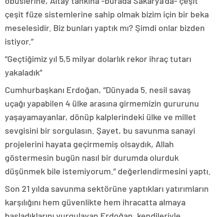
obüslerine, Altay tankına -burada Sakarya’da- çeşit
çeşit füze sistemlerine sahip olmak bizim için bir beka
meselesidir. Biz bunları yaptık mı? Şimdi onlar bizden
istiyor.”
“Geçtiğimiz yıl 5,5 milyar dolarlık rekor ihraç tutarı
yakaladık”
Cumhurbaşkanı Erdoğan, “Dünyada 5. nesil savaş
uçağı yapabilen 4 ülke arasına girmemizin gururunu
yaşayamayanlar, dönüp kalplerindeki ülke ve millet
sevgisini bir sorgulasın. Şayet, bu savunma sanayi
projelerini hayata geçirmemiş olsaydık, Allah
göstermesin bugün nasıl bir durumda olurduk
düşünmek bile istemiyorum.” değerlendirmesini yaptı.
Son 21 yılda savunma sektörüne yaptıkları yatırımların
karşılığını hem güvenlikte hem ihracatta almaya
başladıklarını vurgulayan Erdoğan, kendileriyle