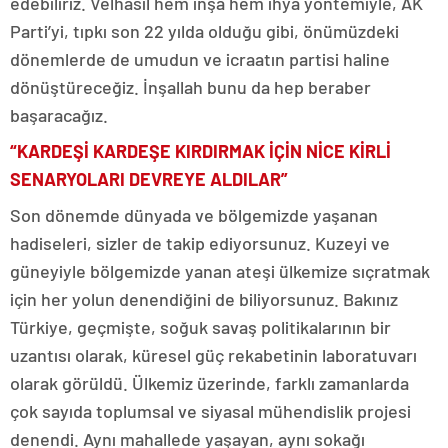
edebiliriz. Velhasıl hem inşa hem ihya yöntemiyle, AK
Parti’yi, tıpkı son 22 yılda olduğu gibi, önümüzdeki
dönemlerde de umudun ve icraatın partisi haline
dönüştüreceğiz. İnşallah bunu da hep beraber
başaracağız.
“KARDEŞİ KARDEŞE KIRDIRMAK İÇİN NİCE KİRLİ
SENARYOLARI DEVREYE ALDILAR”
Son dönemde dünyada ve bölgemizde yaşanan
hadiseleri, sizler de takip ediyorsunuz. Kuzeyi ve
güneyiyle bölgemizde yanan ateşi ülkemize sıçratmak
için her yolun denendiğini de biliyorsunuz. Bakınız
Türkiye, geçmişte, soğuk savaş politikalarının bir
uzantısı olarak, küresel güç rekabetinin laboratuvarı
olarak görüldü. Ülkemiz üzerinde, farklı zamanlarda
çok sayıda toplumsal ve siyasal mühendislik projesi
denendi. Aynı mahallede yaşayan, aynı sokağı