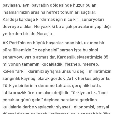
paylaşan, aynı bayrağın gölgesinde huzur bulan
insanlarımızın arasına nefret tohumları saçtılar.
Kardeşi kardeşe kırdırmak için nice kirli senaryoları
devreye aldılar. Ne yazık ki bu alçak provaların yapıldığı
yerlerden biri de Maraş’tı.
AK Parti’nin en büyük başarılarından biri, uzunca bir
süre ülkemizin “iç cephesini” sarsan işte bu sinsi
senaryoyu yırtıp atmasıdır. Kardeşlik siyasetimizle 85
milyonun tamamını kucakladık. Mezhep, meşrep,
köken farklılıklarımızı ayrışma unsuru değil, milletimizin
zenginlik kaynağı olarak gördük. Artık herkes biliyor ki,
Türkiye birilerinin deneme tahtası, gerginlik hattı,
istikrarsızlık üretme alanı değildir. Türkiye artık, “hadi
çocuklar günü geldi” deyince harekete geçirilen
kuklalarla darbe yapılacak; siyaseti, ekonomisi, sosyal
düzeni dizayn edilecek, istikameti belirlenecek bir ülke