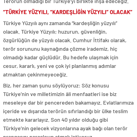
Terörün olmadığı bir Türkiye’yi birlikte inşa edeceğiz.
“TÜRKİYE YÜZYILI, “KARDEŞLİĞİN YÜZYILI” OLACAK”
Türkiye Yüzyılı aynı zamanda “kardeşliğin yüzyılı”
olacak. Türkiye Yüzyılı; huzurun, güvenliğin,
özgürlüğün de yüzyılı olacak. Cumhur İttifakı olarak,
terör sorununu kaynağında çözme irademiz, hiç
olmadığı kadar güçlüdür. Bu hedefe ulaşmak için
cesur, kararlı, yeni ve çok iyi planlanmış adımlar
atmaktan çekinmeyeceğiz.
Biz, her zaman şunu söylüyoruz: Söz konusu
Türkiye’nin ve milletimizin âli menfaatleri ise biz
meseleye dar bir pencereden bakamayız. Evlatlarımıza
içeride ve dışarıda terörün sıfırlandığı bir ülke teslim
etmekte kararlayız. Son 40 yıldır olduğu gibi
Türkiye’nin gelecek vizyonlarına ayak bağı olan terör
prangasını parçalayıp atmak istiyoruz.