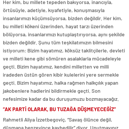
Her kim, bu millete tepeden bakıyorsa, inancıyla,
örtüsüyle, adetiyle, kıyafetiyle, konuşmasıyla
insanlarımızı küçümsüyorsa, bizden değildir. Her kim,
bu milleti kökeni üzerinden, hayat tarzı üzerinden
bölüyorsa, insanlarımızı kutuplaştırıyorsa, aynı şekilde
bizden değildir. Şunu tüm teşkilatımızın bilmesini
istiyorum: Bizim hayatımız, köksüz taklitçilerle, devleti
ve milleti kene gibi sömüren asalaklarla mücadeleyle
geçti. Bizim hayatımız, kendini milletten ve milli
iradeden üstün gören kibir kulelerini yere sermekle
geçti. Bizim hayatımız, halka rağmen halkçılık yapan
jakobenlere hadlerini bildirmekle geçti. Son
nefesimize kadar da bu duruşumuzu bozmayacağız.
“AK PARTİ OLARAK, BU TUZAĞA DÜŞMEYECEĞİZ”
Rahmetli Aliya İzzetbegoviç, “Savaş ölünce değil,
düşmana benzeyince kaybedilir” diyor. Unutmayınız