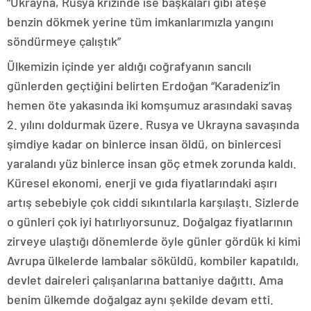
“Ukrayna, Rusya krizinde ise başkaları gibi ateşe
benzin dökmek yerine tüm imkanlarımızla yangını
söndürmeye çalıştık”
Ülkemizin içinde yer aldığı coğrafyanın sancılı
günlerden geçtiğini belirten Erdoğan “Karadeniz’in
hemen öte yakasında iki komşumuz arasındaki savaş
2. yılını doldurmak üzere. Rusya ve Ukrayna savaşında
şimdiye kadar on binlerce insan öldü, on binlercesi
yaralandı yüz binlerce insan göç etmek zorunda kaldı.
Küresel ekonomi, enerji ve gıda fiyatlarındaki aşırı
artış sebebiyle çok ciddi sıkıntılarla karşılaştı. Sizlerde
o günleri çok iyi hatırlıyorsunuz. Doğalgaz fiyatlarının
zirveye ulaştığı dönemlerde öyle günler gördük ki kimi
Avrupa ülkelerde lambalar söküldü, kombiler kapatıldı,
devlet daireleri çalışanlarına battaniye dağıttı. Ama
benim ülkemde doğalgaz aynı şekilde devam etti.