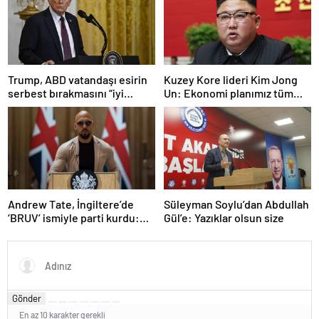
Trump, ABD vatandaşı esirin
Kuzey Kore lideri Kim Jong
serbest bırakmasını “iyi
Un: Ekonomi planımız tüm
niyetle atılmış bir adım”
sektörlerde başarısız oldu
olarak değerlendirdi
Andrew Tate, İngiltere’de
Süleyman Soylu’dan Abdullah
‘BRUV’ ismiyle parti kurdu:
Gül’e: Yazıklar olsun size
‘Okullarda LGBT
propagandasını
yasaklayacağız’
Gönder
En az 10 karakter gerekli