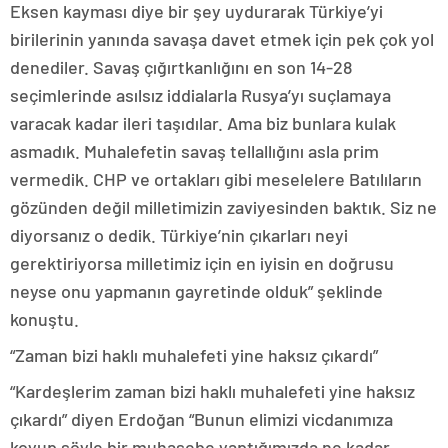
Eksen kayması diye bir şey uydurarak Türkiye’yi
birilerinin yanında savaşa davet etmek için pek çok yol
denediler. Savaş çığırtkanlığını en son 14-28
seçimlerinde asılsız iddialarla Rusya’yı suçlamaya
varacak kadar ileri taşıdılar. Ama biz bunlara kulak
asmadık. Muhalefetin savaş tellallığını asla prim
vermedik. CHP ve ortakları gibi meselelere Batılıların
gözünden değil milletimizin zaviyesinden baktık. Siz ne
diyorsanız o dedik. Türkiye’nin çıkarları neyi
gerektiriyorsa milletimiz için en iyisin en doğrusu
neyse onu yapmanın gayretinde olduk” şeklinde
konuştu.
“Zaman bizi haklı muhalefeti yine haksız çıkardı”
“Kardeşlerim zaman bizi haklı muhalefeti yine haksız
çıkardı” diyen Erdoğan “Bunun elimizi vicdanımıza
koyup şöyle bir muhasebe yaptığımızda ne kadar