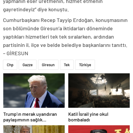
yapmanın eser üretmenin, hizmet etmenin
gayretindeyiz” diye konuştu.
Cumhurbaşkanı Recep Tayyip Erdoğan, konuşmasının
son bölümünde Giresun’a iktidarları döneminde
yaptıkları hizmetleri tek tek sıralarken, ardından
partisinin il, ilçe ve belde belediye başkanlarını tanıttı.
– GİRESUN
Chp
Gazze
Giresun
Tek
Türkiye
Trump’ın merak uyandıran
Katil İsrail yine okul
paylaşımının sağlık
bombaladı
sistemiyle ilgili kararname
olduğu anlaşıldı