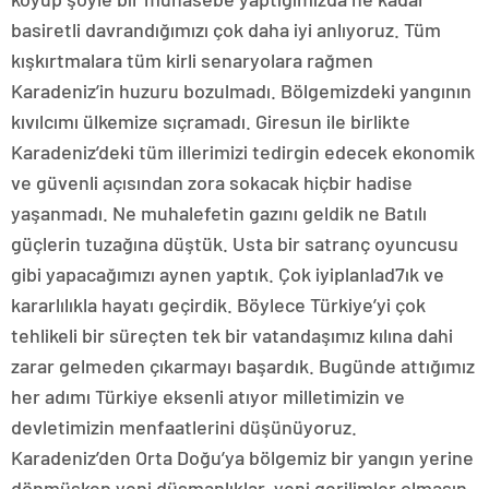
basiretli davrandığımızı çok daha iyi anlıyoruz. Tüm
kışkırtmalara tüm kirli senaryolara rağmen
Karadeniz’in huzuru bozulmadı. Bölgemizdeki yangının
kıvılcımı ülkemize sıçramadı. Giresun ile birlikte
Karadeniz’deki tüm illerimizi tedirgin edecek ekonomik
ve güvenli açısından zora sokacak hiçbir hadise
yaşanmadı. Ne muhalefetin gazını geldik ne Batılı
güçlerin tuzağına düştük. Usta bir satranç oyuncusu
gibi yapacağımızı aynen yaptık. Çok iyiplanlad7ık ve
kararlılıkla hayatı geçirdik. Böylece Türkiye’yi çok
tehlikeli bir süreçten tek bir vatandaşımız kılına dahi
zarar gelmeden çıkarmayı başardık. Bugünde attığımız
her adımı Türkiye eksenli atıyor milletimizin ve
devletimizin menfaatlerini düşünüyoruz.
Karadeniz’den Orta Doğu’ya bölgemiz bir yangın yerine
dönmüşken yeni düşmanlıklar, yeni gerilimler olmasın