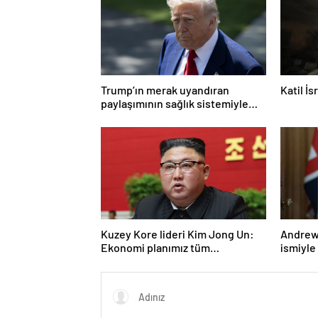
Trump’ın merak uyandıran
Katil İ
paylaşımının sağlık sistemiyle
ilgili kararname olduğu anlaşıldı
Kuzey Kore lideri Kim Jong Un:
Andrew 
Ekonomi planımız tüm
ismiyle
sektörlerde başarısız oldu
LGBT p
yasakla