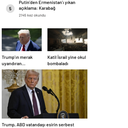
Putin’den Ermenistan’ı yıkan
açıklama: Karabağ
5
Azerbaycan’ın ayrılmaz bir
2145 kez okundu
parçasıdır!
Trump’ın merak
Katil İsrail yine okul
uyandıran
bombaladı
paylaşımının sağlık
sistemiyle ilgili
kararname olduğu
anlaşıldı
Trump, ABD vatandaşı esirin serbest