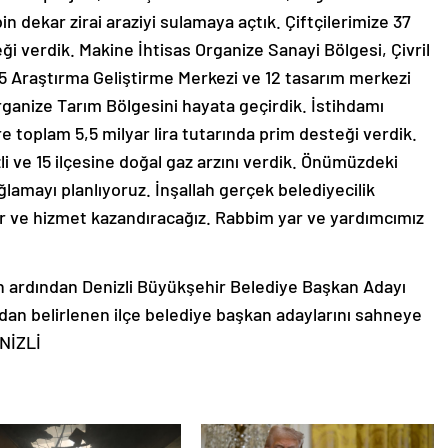
bin dekar zirai araziyi sulamaya açtık. Çiftçilerimize 37
eği verdik. Makine İhtisas Organize Sanayi Bölgesi, Çivril
15 Araştırma Geliştirme Merkezi ve 12 tasarım merkezi
ganize Tarım Bölgesini hayata geçirdik. İstihdamı
e toplam 5,5 milyar lira tutarında prim desteği verdik.
i ve 15 ilçesine doğal gaz arzını verdik. Önümüzdeki
ğlamayı planlıyoruz. İnşallah gerçek belediyecilik
er ve hizmet kazandıracağız. Rabbim yar ve yardımcımız
ardından Denizli Büyükşehir Belediye Başkan Adayı
dan belirlenen ilçe belediye başkan adaylarını sahneye
ENİZLİ