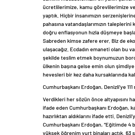
ücretlilerimize, kamu görevlilerimize v
yaptık. Hiçbir insanımızın serzenişlerin
pahasına vatandaşlarımızın taleplerini 
doğru enflasyonun hızla düşmeye başlam
Sabreden kimse zafere erer. Biz de ek
ulaşacağız. Ecdadın emaneti olan bu vat
şekilde teslim etmek boynumuzun borcu
ülkenin başına gelse emin olun şimdiy
hevesleri bir kez daha kursaklarında ka
Cumhurbaşkanı Erdoğan, Denizli’ye 111 mil
Verdikleri her sözün önce altyapısını h
ifade eden Cumhurbaşkanı Erdoğan, karar
hazırlıktan aldıklarını ifade etti. Denizli
Cumhurbaşkanı Erdoğan, “Eğitimde 4 bin 2
yüksek öğrenim yurt binaları açtık. 63 s