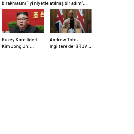
bırakmasını “iyi niyetle atılmış bir adım”
olarak değerlendirdi
Kuzey Kore lideri
Andrew Tate,
Kim Jong Un:
İngiltere’de ‘BRUV’
Ekonomi planımız
ismiyle parti kurdu:
tüm sektörlerde
‘Okullarda LGBT
başarısız oldu
propagandasını
yasaklayacağız’