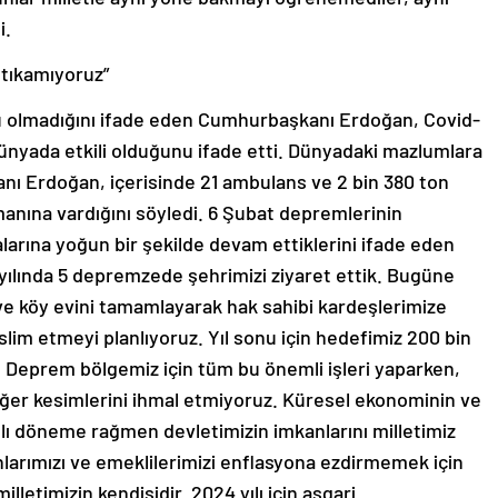
i.
 tıkamıyoruz”
u olmadığını ifade eden Cumhurbaşkanı Erdoğan, Covid-
ünyada etkili olduğunu ifade etti. Dünyadaki mazlumlara
anı Erdoğan, içerisinde 21 ambulans ve 2 bin 380 ton
limanına vardığını söyledi. 6 Şubat depremlerinin
alarına yoğun bir şekilde devam ettiklerini ifade eden
ılında 5 depremzede şehrimizi ziyaret ettik. Bugüne
e köy evini tamamlayarak hak sahibi kardeşlerimize
slim etmeyi planlıyoruz. Yıl sonu için hedefimiz 200 bin
. Deprem bölgemiz için tüm bu önemli işleri yaparken,
ğer kesimlerini ihmal etmiyoruz. Küresel ekonominin ve
ılı döneme rağmen devletimizin imkanlarını milletimiz
nlarımızı ve emeklilerimizi enflasyona ezdirmemek için
letimizin kendisidir. 2024 yılı için asgari