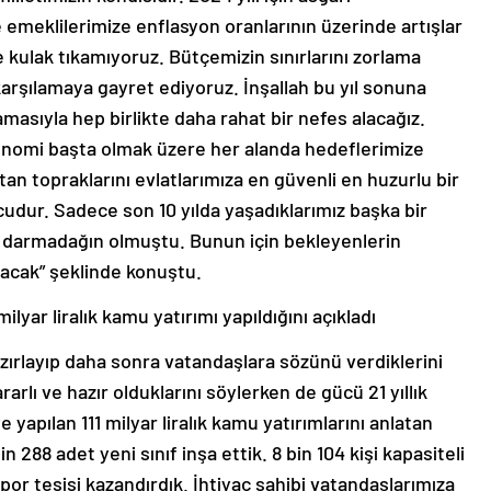
e emeklilerimize enflasyon oranlarının üzerinde artışlar
e kulak tıkamıyoruz. Bütçemizin sınırlarını zorlama
karşılamaya gayret ediyoruz. İnşallah bu yıl sonuna
asıyla hep birlikte daha rahat bir nefes alacağız.
onomi başta olmak üzere her alanda hedeflerimize
an topraklarını evlatlarımıza en güvenli en huzurlu bir
dur. Sadece son 10 yılda yaşadıklarımız başka bir
e darmadağın olmuştu. Bunun için bekleyenlerin
lacak” şeklinde konuştu.
yar liralık kamu yatırımı yapıldığını açıkladı
azırlayıp daha sonra vatandaşlara sözünü verdiklerini
lı ve hazır olduklarını söylerken de gücü 21 yıllık
’ye yapılan 111 milyar liralık kamu yatırımlarını anlatan
88 adet yeni sınıf inşa ettik. 8 bin 104 kişi kapasiteli
por tesisi kazandırdık. İhtiyaç sahibi vatandaşlarımıza