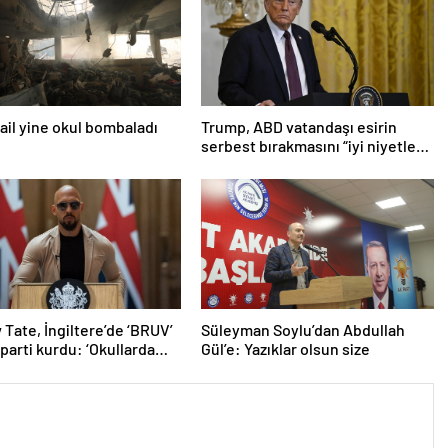
srail yine okul bombaladı
Trump, ABD vatandaşı esirin
serbest bırakmasını “iyi niyetle
atılmış bir adım” olarak
değerlendirdi
Tate, İngiltere’de ‘BRUV’
Süleyman Soylu’dan Abdullah
 parti kurdu: ‘Okullarda
Gül’e: Yazıklar olsun size
ropagandasını
yacağız’