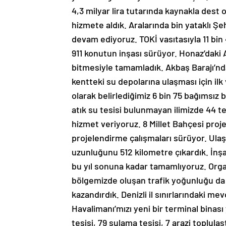
4,3 milyar lira tutarında kaynakla dest 
hizmete aldık. Aralarında bin yataklı Ş
devam ediyoruz. TOKİ vasıtasıyla 11 bin
911 konutun inşası sürüyor. Honaz’daki 
bitmesiyle tamamladık. Akbaş Barajı’nd
kentteki su depolarına ulaşması için il
olarak belirlediğimiz 6 bin 75 bağımsı
atık su tesisi bulunmayan ilimizde 44 
hizmet veriyoruz. 8 Millet Bahçesi proj
projelendirme çalışmaları sürüyor. Ula
uzunluğunu 512 kilometre çıkardık. İnş
bu yıl sonuna kadar tamamlıyoruz. Orga
bölgemizde oluşan trafik yoğunluğu da e
kazandırdık. Denizli il sınırlarındaki m
Havalimanı’mızı yeni bir terminal binası
tesisi, 79 sulama tesisi, 7 arazi toplula