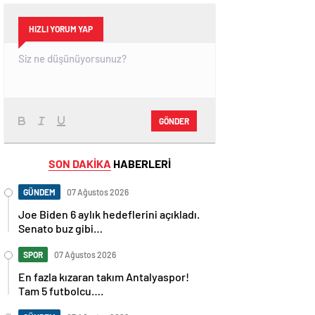
HIZLI YORUM YAP
GÖNDER
SON DAKİKA
HABERLERİ
GÜNDEM
07 Ağustos 2026
Joe Biden 6 aylık hedeflerini açıkladı.
Senato buz gibi…
SPOR
07 Ağustos 2026
En fazla kızaran takım Antalyaspor!
Tam 5 futbolcu….