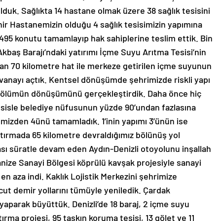
olduk. Sağlıkta 14 hastane olmak üzere 38 sağlık tesisini
ehir Hastanemizin olduğu 4 sağlık tesisimizin yapımına
 495 konutu tamamlayıp hak sahiplerine teslim ettik. Bin
Akbaş Barajı’ndaki yatırımı İçme Suyu Arıtma Tesisi’nin
an 70 kilometre hat ile merkeze getirilen içme suyunun
k vanayı açtık. Kentsel dönüşümde şehrimizde riskli yapı
z bölümün dönüşümünü gerçekleştirdik. Daha önce hiç
tesisle belediye nüfusunun yüzde 90’undan fazlasına
emizden 4ünü tamamladık. 1’inin yapımı 3’ünün ise
ştırmada 65 kilometre devraldığımız bölünüş yol
ası süratle devam eden Aydın-Denizli otoyolunu inşallah
nize Sanayi Bölgesi köprülü kavşak projesiyle sanayi
n aza indi. Kaklık Lojistik Merkezini şehrimize
evcut demir yollarını tümüyle yeniledik. Çardak
 yaparak büyüttük. Denizli’de 18 baraj, 2 içme suyu
ştırma projesi, 95 taşkın koruma tesisi, 13 gölet ve 11