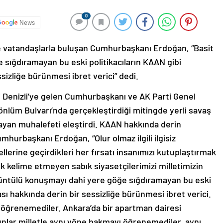
0
News
’de vatandaşlarla buluşan Cumhurbaşkanı Erdoğan, “Basit
 sığdıramayan bu eski politikacıların KAAN gibi
ssizliğe bürünmesi ibret verici” dedi.
si Denizli’ye gelen Cumhurbaşkanı ve AK Parti Genel
lüm Bulvarı’nda gerçekleştirdiği mitingde yerli savaş
an muhalefeti eleştirdi. KAAN hakkında derin
mhurbaşkanı Erdoğan, “Olur olmaz ilgili ilgisiz
lerine geçirdikleri her fırsatı insanımızı kutuplaştırmak
ek kelime etmeyen sabık siyasetçilerimizi milletimizin
örüntülü konuşmayı dahi yere göğe sığdıramayan bu eski
ası hakkında derin bir sessizliğe bürünmesi ibret verici.
ır öğrenemediler. Ankara’da bir apartman dairesi
unlar milletle aynı yöne bakmayı öğrenemediler, aynı