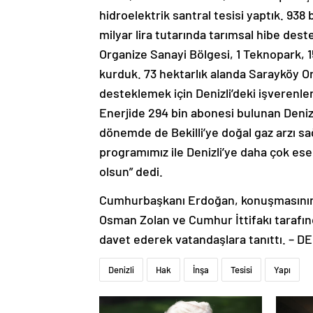
hidroelektrik santral tesisi yaptık. 938 
milyar lira tutarında tarımsal hibe dest
Organize Sanayi Bölgesi, 1 Teknopark, 
kurduk. 73 hektarlık alanda Sarayköy Or
desteklemek için Denizli’deki işverenler
Enerjide 294 bin abonesi bulunan Denizl
dönemde de Bekilli’ye doğal gaz arzı sa
programımız ile Denizli’ye daha çok es
olsun” dedi.
Cumhurbaşkanı Erdoğan, konuşmasının 
Osman Zolan ve Cumhur İttifakı tarafın
davet ederek vatandaşlara tanıttı. – D
Denizli
Hak
İnşa
Tesisi
Yapı