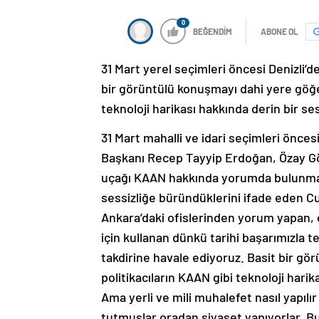
0
BEĞENDİM
ABONE OL
31 Mart yerel seçimleri öncesi Denizli
bir görüntülü konuşmayı dahi yere göğe
teknoloji harikası hakkında derin bir se
31 Mart mahalli ve idari seçimleri önce
Başkanı Recep Tayyip Erdoğan, Özay Gön
uçağı KAAN hakkında yorumda bulunmay
sessizliğe büründüklerini ifade eden Cu
Ankara’daki ofislerinden yorum yapan, el
için kullanan dünkü tarihi başarımızla t
takdirine havale ediyoruz. Basit bir g
politikacıların KAAN gibi teknoloji harik
Ama yerli ve mili muhalefet nasıl yapıl
tutmuşlar oradan siyaset yapıyorlar. B