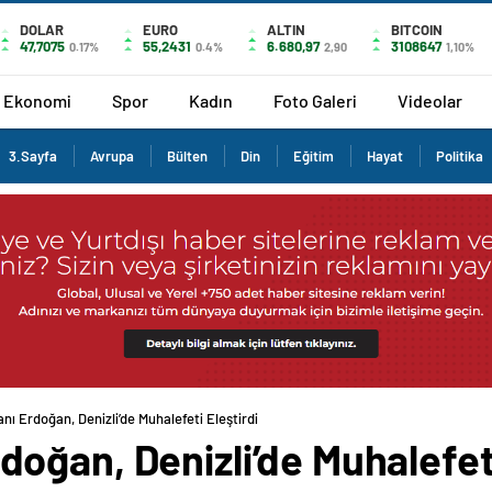
DOLAR
EURO
ALTIN
BITCOIN
47,7075
55,2431
6.680,97
3108647
0.17%
0.4%
2,90
1,10%
Ekonomi
Spor
Kadın
Foto Galeri
Videolar
3.Sayfa
Avrupa
Bülten
Din
Eğitim
Hayat
Politika
 Erdoğan, Denizli’de Muhalefeti Eleştirdi
ğan, Denizli’de Muhalefeti