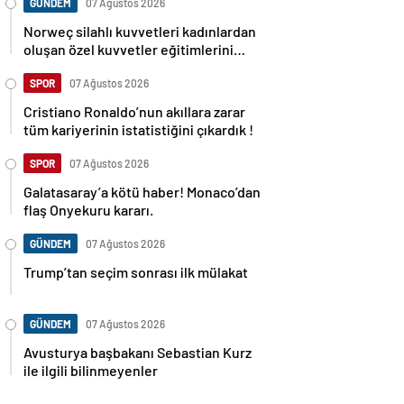
GÜNDEM
07 Ağustos 2026
Norweç silahlı kuvvetleri kadınlardan
oluşan özel kuvvetler eğitimlerini
başlattı.
SPOR
07 Ağustos 2026
Cristiano Ronaldo’nun akıllara zarar
tüm kariyerinin istatistiğini çıkardık !
SPOR
07 Ağustos 2026
Galatasaray’a kötü haber! Monaco’dan
flaş Onyekuru kararı.
GÜNDEM
07 Ağustos 2026
Trump’tan seçim sonrası ilk mülakat
GÜNDEM
07 Ağustos 2026
Avusturya başbakanı Sebastian Kurz
ile ilgili bilinmeyenler