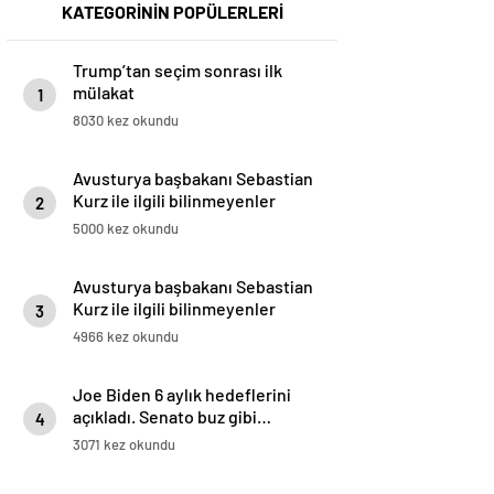
KATEGORİNİN POPÜLERLERİ
Trump’tan seçim sonrası ilk
mülakat
1
8030 kez okundu
Avusturya başbakanı Sebastian
Kurz ile ilgili bilinmeyenler
2
5000 kez okundu
Avusturya başbakanı Sebastian
Kurz ile ilgili bilinmeyenler
3
4966 kez okundu
Joe Biden 6 aylık hedeflerini
açıkladı. Senato buz gibi…
4
3071 kez okundu