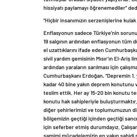
hissiyatı paylamayı öğrenemediler” ded
“Hiçbir insanımızın serzenişlerine kulak
Enflasyonun sadece Türkiye’nin sorun
19 salgının ardından enflasyonun tüm d
el uzattıklarını ifade eden Cumhurbaşk
sivil yardım gemisinin Mısır’ın El-Ariş 
ardından yaraların sarılması için çalışm
Cumhurbaşkanı Erdoğan, “Depremin 1. y
kadar 40 bine yakın deprem konutunu v
teslim ettik. Her ay 15-20 bin konutu te
konutu hak sahipleriyle buluşturmaktır
diğer şehirlerimizi ve toplumumuzun di
bölgemizin geçtiği içinden geçtiği sanc
için seferber etmiş durumdayız. Çalışa
samimi mücadelemizin en yakın şahidi mil