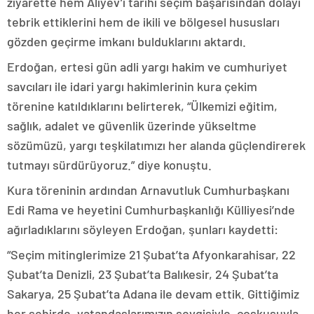
ziyarette hem Aliyev’i tarihi seçim başarısından dolayı
tebrik ettiklerini hem de ikili ve bölgesel hususları
gözden geçirme imkanı bulduklarını aktardı.
Erdoğan, ertesi gün adli yargı hakim ve cumhuriyet
savcıları ile idari yargı hakimlerinin kura çekim
törenine katıldıklarını belirterek, “Ülkemizi eğitim,
sağlık, adalet ve güvenlik üzerinde yükseltme
sözümüzü, yargı teşkilatımızı her alanda güçlendirerek
tutmayı sürdürüyoruz.” diye konuştu.
Kura töreninin ardından Arnavutluk Cumhurbaşkanı
Edi Rama ve heyetini Cumhurbaşkanlığı Külliyesi’nde
ağırladıklarını söyleyen Erdoğan, şunları kaydetti:
“Seçim mitinglerimize 21 Şubat’ta Afyonkarahisar, 22
Şubat’ta Denizli, 23 Şubat’ta Balıkesir, 24 Şubat’ta
Sakarya, 25 Şubat’ta Adana ile devam ettik. Gittiğimiz
her şehirde, vatandaşlarımızın sevgisiyle, coşkusuyla,