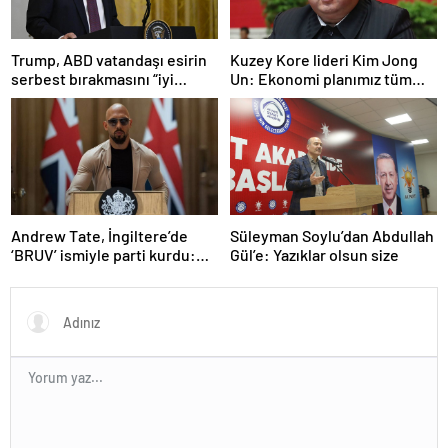
Trump, ABD vatandaşı esirin
Kuzey Kore lideri Kim Jong
serbest bırakmasını “iyi
Un: Ekonomi planımız tüm
niyetle atılmış bir adım”
sektörlerde başarısız oldu
olarak değerlendirdi
Andrew Tate, İngiltere’de
Süleyman Soylu’dan Abdullah
‘BRUV’ ismiyle parti kurdu:
Gül’e: Yazıklar olsun size
‘Okullarda LGBT
propagandasını
yasaklayacağız’