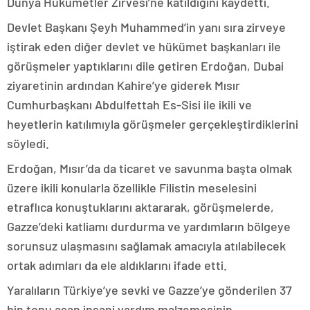
Dünya Hükümetler Zirvesi’ne katıldığını kaydetti.
Devlet Başkanı Şeyh Muhammed’in yanı sıra zirveye
iştirak eden diğer devlet ve hükümet başkanları ile
görüşmeler yaptıklarını dile getiren Erdoğan, Dubai
ziyaretinin ardından Kahire’ye giderek Mısır
Cumhurbaşkanı Abdulfettah Es-Sisi ile ikili ve
heyetlerin katılımıyla görüşmeler gerçekleştirdiklerini
söyledi.
Erdoğan, Mısır’da da ticaret ve savunma başta olmak
üzere ikili konularla özellikle Filistin meselesini
etraflıca konuştuklarını aktararak, görüşmelerde,
Gazze’deki katliamı durdurma ve yardımların bölgeye
sorunsuz ulaşmasını sağlamak amacıyla atılabilecek
ortak adımları da ele aldıklarını ifade etti.
Yaralıların Türkiye’ye sevki ve Gazze’ye gönderilen 37
bin tonu aşan insani yardım malzemesinin