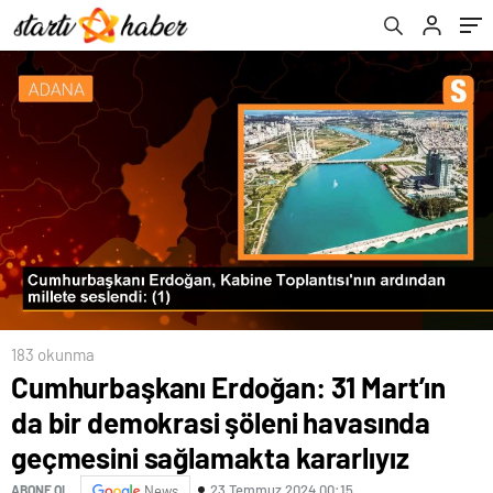
sağlamakta kararlıyız
183 okunma
Cumhurbaşkanı Erdoğan: 31 Mart’ın
da bir demokrasi şöleni havasında
geçmesini sağlamakta kararlıyız
23 Temmuz 2024 00:15
ABONE OL
News