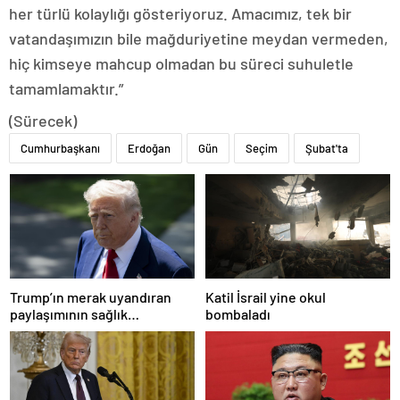
her türlü kolaylığı gösteriyoruz. Amacımız, tek bir
vatandaşımızın bile mağduriyetine meydan vermeden,
hiç kimseye mahcup olmadan bu süreci suhuletle
tamamlamaktır.”
(Sürecek)
Cumhurbaşkanı
Erdoğan
Gün
Seçim
Şubat'ta
Trump’ın merak uyandıran
Katil İsrail yine okul
paylaşımının sağlık
bombaladı
sistemiyle ilgili kararname
olduğu anlaşıldı