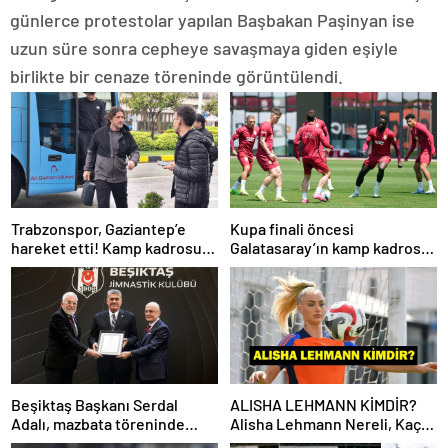
günlerce protestolar yapılan Başbakan Paşinyan ise
uzun süre sonra cepheye savaşmaya giden eşiyle
birlikte bir cenaze töreninde görüntülendi.
Trabzonspor, Gaziantep’e
Kupa finali öncesi
hareket etti! Kamp kadrosu
Galatasaray’ın kamp kadrosu
açıklandı…
belli oldu!
Beşiktaş Başkanı Serdal
ALISHA LEHMANN KİMDİR?
Adalı, mazbata töreninde
Alisha Lehmann Nereli, Kaç
konuştu: Gün istikrar
Yaşında, Hangi Takımda