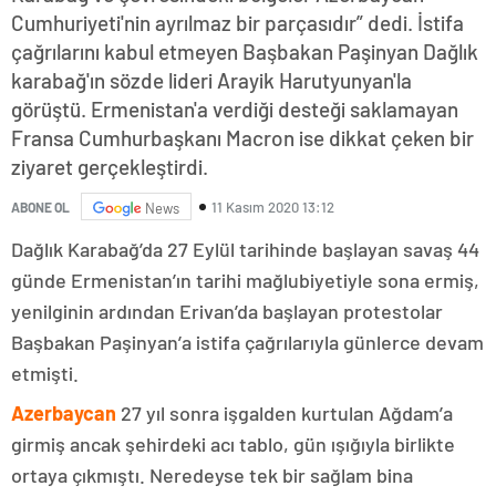
Cumhuriyeti'nin ayrılmaz bir parçasıdır” dedi. İstifa
çağrılarını kabul etmeyen Başbakan Paşinyan Dağlık
karabağ'ın sözde lideri Arayik Harutyunyan'la
görüştü. Ermenistan'a verdiği desteği saklamayan
Fransa Cumhurbaşkanı Macron ise dikkat çeken bir
ziyaret gerçekleştirdi.
11 Kasım 2020 13:12
ABONE OL
News
Dağlık Karabağ’da 27 Eylül tarihinde başlayan savaş 44
günde Ermenistan’ın tarihi mağlubiyetiyle sona ermiş,
yenilginin ardından Erivan’da başlayan protestolar
Başbakan Paşinyan’a istifa çağrılarıyla günlerce devam
etmişti.
Azerbaycan
27 yıl sonra işgalden kurtulan Ağdam’a
girmiş ancak şehirdeki acı tablo, gün ışığıyla birlikte
ortaya çıkmıştı. Neredeyse tek bir sağlam bina