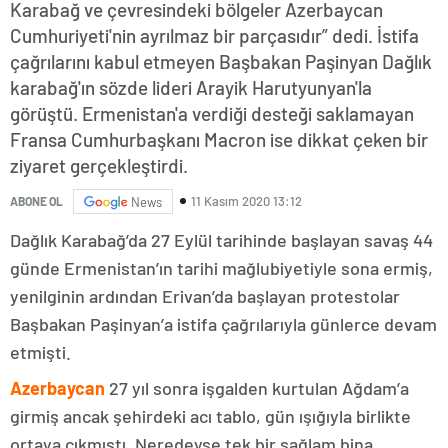
Karabağ ve çevresindeki bölgeler Azerbaycan
Cumhuriyeti'nin ayrılmaz bir parçasıdır” dedi. İstifa
çağrılarını kabul etmeyen Başbakan Paşinyan Dağlık
karabağ'ın sözde lideri Arayik Harutyunyan'la
görüştü. Ermenistan'a verdiği desteği saklamayan
Fransa Cumhurbaşkanı Macron ise dikkat çeken bir
ziyaret gerçekleştirdi.
11 Kasım 2020 13:12
ABONE OL
News
Dağlık Karabağ’da 27 Eylül tarihinde başlayan savaş 44
günde Ermenistan’ın tarihi mağlubiyetiyle sona ermiş,
yenilginin ardından Erivan’da başlayan protestolar
Başbakan Paşinyan’a istifa çağrılarıyla günlerce devam
etmişti.
Azerbaycan
27 yıl sonra işgalden kurtulan Ağdam’a
girmiş ancak şehirdeki acı tablo, gün ışığıyla birlikte
ortaya çıkmıştı. Neredeyse tek bir sağlam bina