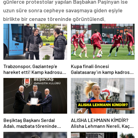
günlerce protestolar yapılan Başbakan Paşinyan ise
uzun süre sonra cepheye savaşmaya giden eşiyle
birlikte bir cenaze töreninde görüntülendi.
Trabzonspor, Gaziantep’e
Kupa finali öncesi
hareket etti! Kamp kadrosu
Galatasaray’ın kamp kadrosu
açıklandı…
belli oldu!
Beşiktaş Başkanı Serdal
ALISHA LEHMANN KİMDİR?
Adalı, mazbata töreninde
Alisha Lehmann Nereli, Kaç
konuştu: Gün istikrar
Yaşında, Hangi Takımda
günüdür
Oynuyor?