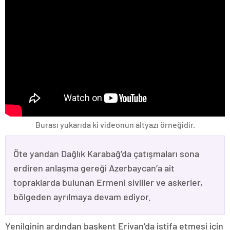
Burası yukarıda ki videonun altyazı örneğidir.
Öte yandan Dağlık Karabağ’da çatışmaları sona
erdiren anlaşma gereği Azerbaycan’a ait
topraklarda bulunan Ermeni siviller ve askerler,
bölgeden ayrılmaya devam ediyor.
Yenilginin ardından başkent Erivan’da istifa etmesi için