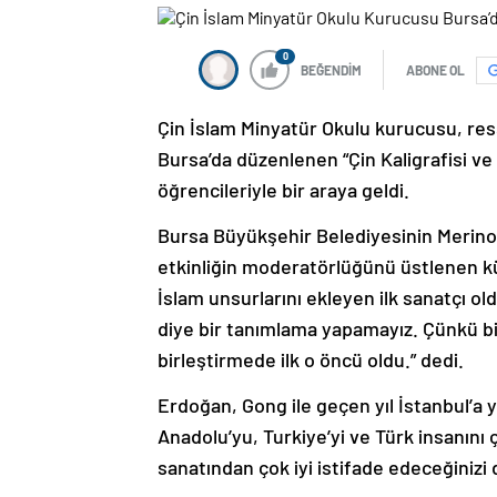
0
BEĞENDİM
ABONE OL
Çin İslam Minyatür Okulu kurucusu, ress
Bursa’da düzenlenen “Çin Kaligrafisi ve
öğrencileriyle bir araya geldi.
Bursa Büyükşehir Belediyesinin Merino
etkinliğin moderatörlüğünü üstlenen k
İslam unsurlarını ekleyen ilk sanatçı o
diye bir tanımlama yapamayız. Çünkü bin
birleştirmede ilk o öncü oldu.” dedi.
Erdoğan, Gong ile geçen yıl İstanbul’a y
Anadolu’yu, Turkiye’yi ve Türk insanını 
sanatından çok iyi istifade edeceğinizi