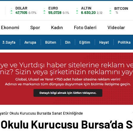
DOLAR
EURO
ALTIN
BITCOIN
47,7105
55,0728
6.630,20
%
0.17%
0.1%
2,12
Ekonomi
Spor
Kadın
Foto Galeri
Videolar
3.Sayfa
Avrupa
Bülten
Din
Eğitim
Hayat
Politika
nyatür Okulu Kurucusu Bursa’da Sanat Etkinliğinde
 Okulu Kurucusu Bursa’da S