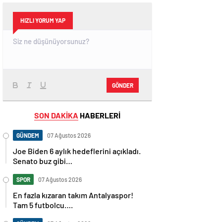
HIZLI YORUM YAP
GÖNDER
SON DAKİKA
HABERLERİ
GÜNDEM
07 Ağustos 2026
Joe Biden 6 aylık hedeflerini açıkladı.
Senato buz gibi…
SPOR
07 Ağustos 2026
En fazla kızaran takım Antalyaspor!
Tam 5 futbolcu….