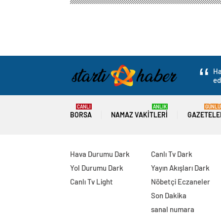
Ha
ed
CANLI
ANLIK
GÜNLÜ
BORSA
NAMAZ VAKITLERI
GAZETELE
Hava Durumu Dark
Canlı Tv Dark
Yol Durumu Dark
Yayın Akışları Dark
Canlı Tv Light
Nöbetçi Eczaneler
Son Dakika
sanal numara