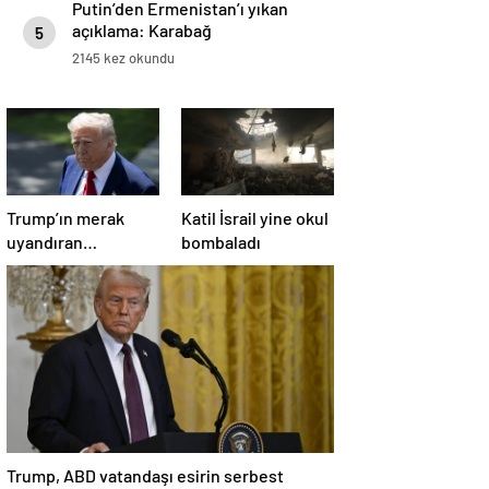
Putin’den Ermenistan’ı yıkan
açıklama: Karabağ
5
Azerbaycan’ın ayrılmaz bir
2145 kez okundu
parçasıdır!
Trump’ın merak
Katil İsrail yine okul
uyandıran
bombaladı
paylaşımının sağlık
sistemiyle ilgili
kararname olduğu
anlaşıldı
Trump, ABD vatandaşı esirin serbest