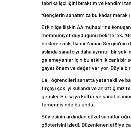
fabrika işçiliğini bıraktım ve kendimi
“Gençlerin sanatımıza bu kadar merakl
Etkinliğe ilişkin AA muhabirine konuşan
memnuniyet duyduğunu belirterek, “Ge
beklemezdik. İkinci Zaman Sergisi’nin 
aslında sanatçıyı daha ayrıntılı bir şeki
gelemeyenler için bu etkinlik canlı bir 
gayet önem ve değer veriyor. Böyle bir a
Lei, öğrencileri sanatta yetenekli ve b
fırçayı çok iyi kullandı ve anlattığımız 
gençler Bursa’ya kültür ve sanat alanınd
temennisinde bulundu.
Söyleşinin ardından güzel sanatlar öğre
gösterisini izledi. Düzenlenen atölye ç