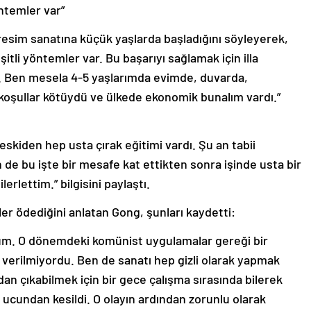
öntemler var”
resim sanatına küçük yaşlarda başladığını söyleyerek,
şitli yöntemler var. Bu başarıyı sağlamak için illa
z. Ben mesela 4-5 yaşlarımda evimde, duvarda,
koşullar kötüydü ve ülkede ekonomik bunalım vardı.”
skiden hep usta çırak eğitimi vardı. Şu an tabii
 de bu işte bir mesafe kat ettikten sonra işinde usta bir
rlettim.” bilgisini paylaştı.
ler ödediğini anlatan Gong, şunları kaydetti:
rdum. O dönemdeki komünist uygulamalar gereği bir
in verilmiyordu. Ben de sanatı hep gizli olarak yapmak
n çıkabilmek için bir gece çalışma sırasında bilerek
ucundan kesildi. O olayın ardından zorunlu olarak