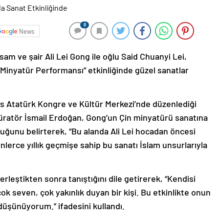
0
News
am ve şair Ali Lei Gong ile oğlu Said Chuanyi Lei,
 Minyatür Performansı” etkinliğinde güzel sanatlar
s Atatürk Kongre ve Kültür Merkezi’nde düzenlediği
üratör İsmail Erdoğan, Gong’un Çin minyatürü sanatına
lduğunu belirterek, “Bu alanda Ali Lei hocadan öncesi
lerce yıllık geçmişe sahip bu sanatı İslam unsurlarıyla
erleştikten sonra tanıştığını dile getirerek, “Kendisi
çok seven, çok yakınlık duyan bir kişi. Bu etkinlikte onun
 düşünüyorum.” ifadesini kullandı.