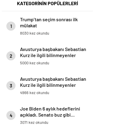
KATEGORİNİN POPÜLERLERİ
Trump’tan seçim sonrası ilk
mülakat
1
8030 kez okundu
Avusturya başbakanı Sebastian
Kurz ile ilgili bilinmeyenler
2
5000 kez okundu
Avusturya başbakanı Sebastian
Kurz ile ilgili bilinmeyenler
3
4966 kez okundu
Joe Biden 6 aylık hedeflerini
açıkladı. Senato buz gibi…
4
3071 kez okundu