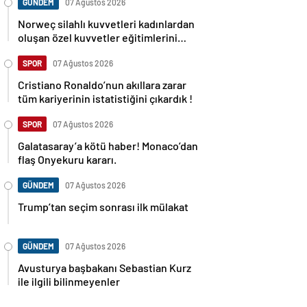
GÜNDEM
07 Ağustos 2026
Norweç silahlı kuvvetleri kadınlardan
oluşan özel kuvvetler eğitimlerini
başlattı.
SPOR
07 Ağustos 2026
Cristiano Ronaldo’nun akıllara zarar
tüm kariyerinin istatistiğini çıkardık !
SPOR
07 Ağustos 2026
Galatasaray’a kötü haber! Monaco’dan
flaş Onyekuru kararı.
GÜNDEM
07 Ağustos 2026
Trump’tan seçim sonrası ilk mülakat
GÜNDEM
07 Ağustos 2026
Avusturya başbakanı Sebastian Kurz
ile ilgili bilinmeyenler