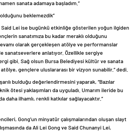
 tamamen sanata adamaya başladım.”
ı olduğunu beklemezdik”
 Said Lei ise bugünkü etkinliğe gösterilen yoğun ilgiden
nçlerin sanatımıza bu kadar meraklı olduğunu
devamı olarak gerçekleşen atölye ve performanslar
lde sanatseverlere anlatıyor. Özellikle sergiye
sergi gibi. Sağ olsun Bursa Belediyesi kültür ve sanata
tölye, gençlere uluslararası bir vizyon sunabilir.” dedi.
aşarılı bulduğu değerlendirmesini yaparak, “Bazılar
teknik ötesi yaklaşımları da uyguladı. Umarım ileride bu
a daha ilhamlı, renkli katkılar sağlayacaktır.”
ncileri, Gong’un minyatür çalışmalarından oluşan slayt
alışmasında da Ali Lei Gong ve Said Chunanyi Lei,