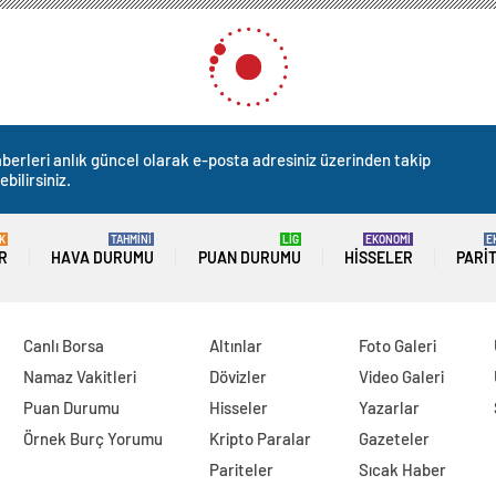
berleri anlık güncel olarak e-posta adresiniz üzerinden takip
ebilirsiniz.
K
TAHMİNİ
LİG
EKONOMİ
E
R
HAVA DURUMU
PUAN DURUMU
HISSELER
PARI
Canlı Borsa
Altınlar
Foto Galeri
Namaz Vakitleri
Dövizler
Video Galeri
Puan Durumu
Hisseler
Yazarlar
Örnek Burç Yorumu
Kripto Paralar
Gazeteler
Pariteler
Sıcak Haber