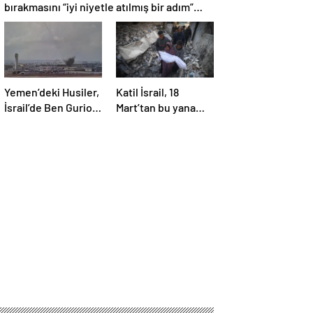
bırakmasını “iyi niyetle atılmış bir adım”
olarak değerlendirdi
Yemen’deki Husiler,
Katil İsrail, 18
İsrail’de Ben Gurion
Mart’tan bu yana
Havalimanı’nı vurdu
595 çocuğu
hayattan kopardı