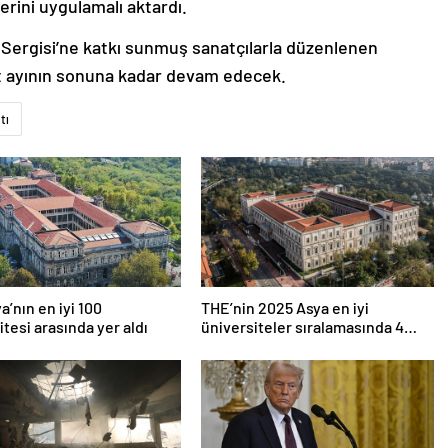
erini uygulamalı aktardı.
n Sergisi’ne katkı sunmuş sanatçılarla düzenlenen
rt ayının sonuna kadar devam edecek.
tı
a’nın en iyi 100
THE’nin 2025 Asya en iyi
itesi arasında yer aldı
üniversiteler sıralamasında 4
Türk üniversitesi ilk 100’e girdi