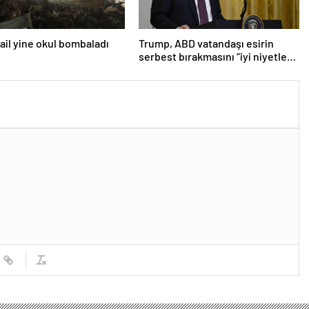
srail yine okul bombaladı
Trump, ABD vatandaşı esirin
serbest bırakmasını “iyi niyetle
atılmış bir adım” olarak
değerlendirdi