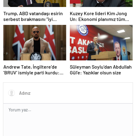
Trump, ABD vatandaşı esirin
Kuzey Kore lideri Kim Jong
serbest bırakmasını “iyi
Un: Ekonomi planımız tüm
niyetle atılmış bir adım”
sektörlerde başarısız oldu
olarak değerlendirdi
Andrew Tate, İngiltere’de
Süleyman Soylu’dan Abdullah
‘BRUV’ ismiyle parti kurdu:
Gül’e: Yazıklar olsun size
‘Okullarda LGBT
propagandasını
yasaklayacağız’