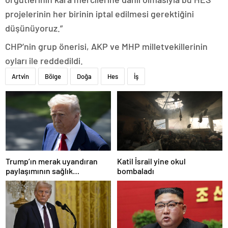
projelerinin her birinin iptal edilmesi gerektiğini
düşünüyoruz.”
CHP’nin grup önerisi, AKP ve MHP milletvekillerinin
oyları ile reddedildi.
Artvin
Bölge
Doğa
Hes
İş
Trump’ın merak uyandıran
Katil İsrail yine okul
paylaşımının sağlık
bombaladı
sistemiyle ilgili kararname
olduğu anlaşıldı