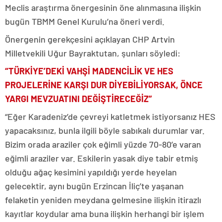
Meclis araştırma önergesinin öne alınmasına ilişkin
bugün TBMM Genel Kurulu’na öneri verdi.
Önergenin gerekçesini açıklayan CHP Artvin
Milletvekili Uğur Bayraktutan, şunları söyledi:
“TÜRKİYE’DEKİ VAHŞİ MADENCİLİK VE HES
PROJELERİNE KARŞI DUR DİYEBİLİYORSAK, ÖNCE
YARGI MEVZUATINI DEĞİŞTİRECEĞİZ”
“Eğer Karadeniz’de çevreyi katletmek istiyorsanız HES
yapacaksınız, bunla ilgili böyle sabıkalı durumlar var.
Bizim orada araziler çok eğimli yüzde 70-80’e varan
eğimli araziler var. Eskilerin yasak diye tabir etmiş
olduğu ağaç kesimini yapıldığı yerde heyelan
gelecektir, aynı bugün Erzincan İliç’te yaşanan
felaketin yeniden meydana gelmesine ilişkin itirazlı
kayıtlar koydular ama buna ilişkin herhangi bir işlem