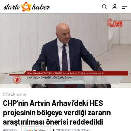
reddedildi
236 okunma
CHP’nin Artvin Arhavi’deki HES
projesinin bölgeye verdiği zararın
araştırılması önerisi reddedildi
26 Şubat 2024 00:45
ABONE OL
News