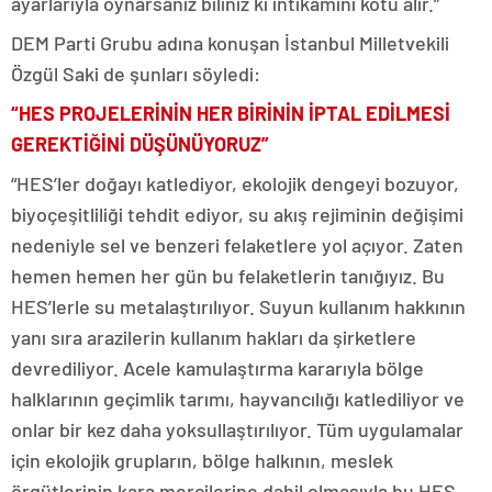
ayarlarıyla oynarsanız biliniz ki intikamını kötü alır.”
DEM Parti Grubu adına konuşan İstanbul Milletvekili
Özgül Saki de şunları söyledi:
“HES PROJELERİNİN HER BİRİNİN İPTAL EDİLMESİ
GEREKTİĞİNİ DÜŞÜNÜYORUZ”
“HES’ler doğayı katlediyor, ekolojik dengeyi bozuyor,
biyoçeşitliliği tehdit ediyor, su akış rejiminin değişimi
nedeniyle sel ve benzeri felaketlere yol açıyor. Zaten
hemen hemen her gün bu felaketlerin tanığıyız. Bu
HES’lerle su metalaştırılıyor. Suyun kullanım hakkının
yanı sıra arazilerin kullanım hakları da şirketlere
devrediliyor. Acele kamulaştırma kararıyla bölge
halklarının geçimlik tarımı, hayvancılığı katlediliyor ve
onlar bir kez daha yoksullaştırılıyor. Tüm uygulamalar
için ekolojik grupların, bölge halkının, meslek
örgütlerinin kara mercilerine dahil olmasıyla bu HES