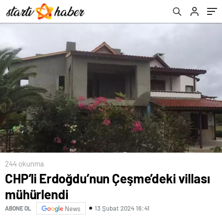
244 okunma
CHP’li Erdoğdu’nun Çeşme’deki villası
mühürlendi
13 Şubat 2024 16:41
ABONE OL
News