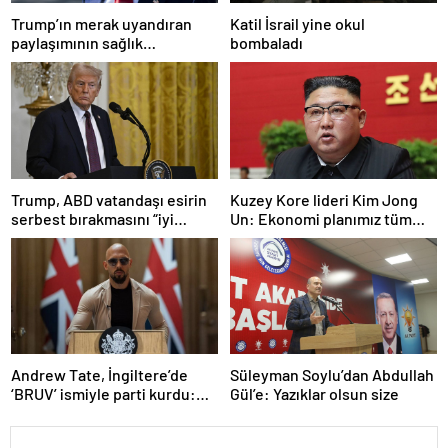
Trump’ın merak uyandıran
Katil İsrail yine okul
paylaşımının sağlık
bombaladı
sistemiyle ilgili kararname
olduğu anlaşıldı
Trump, ABD vatandaşı esirin
Kuzey Kore lideri Kim Jong
serbest bırakmasını “iyi
Un: Ekonomi planımız tüm
niyetle atılmış bir adım”
sektörlerde başarısız oldu
olarak değerlendirdi
Andrew Tate, İngiltere’de
Süleyman Soylu’dan Abdullah
‘BRUV’ ismiyle parti kurdu:
Gül’e: Yazıklar olsun size
‘Okullarda LGBT
propagandasını