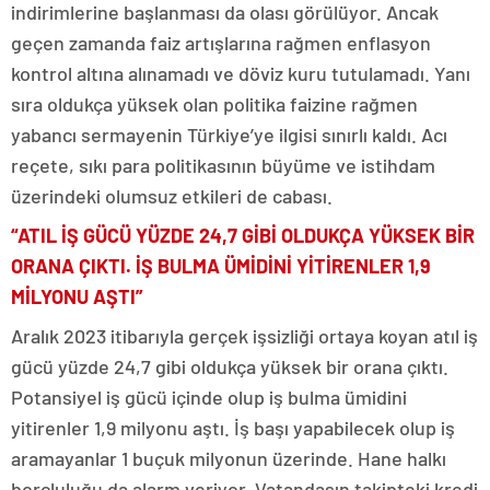
indirimlerine başlanması da olası görülüyor. Ancak
geçen zamanda faiz artışlarına rağmen enflasyon
kontrol altına alınamadı ve döviz kuru tutulamadı. Yanı
sıra oldukça yüksek olan politika faizine rağmen
yabancı sermayenin Türkiye’ye ilgisi sınırlı kaldı. Acı
reçete, sıkı para politikasının büyüme ve istihdam
üzerindeki olumsuz etkileri de cabası.
“ATIL İŞ GÜCÜ YÜZDE 24,7 GİBİ OLDUKÇA YÜKSEK BİR
ORANA ÇIKTI. İŞ BULMA ÜMİDİNİ YİTİRENLER 1,9
MİLYONU AŞTI”
Aralık 2023 itibarıyla gerçek işsizliği ortaya koyan atıl iş
gücü yüzde 24,7 gibi oldukça yüksek bir orana çıktı.
Potansiyel iş gücü içinde olup iş bulma ümidini
yitirenler 1,9 milyonu aştı. İş başı yapabilecek olup iş
aramayanlar 1 buçuk milyonun üzerinde. Hane halkı
borçluluğu da alarm veriyor. Vatandaşın takipteki kredi