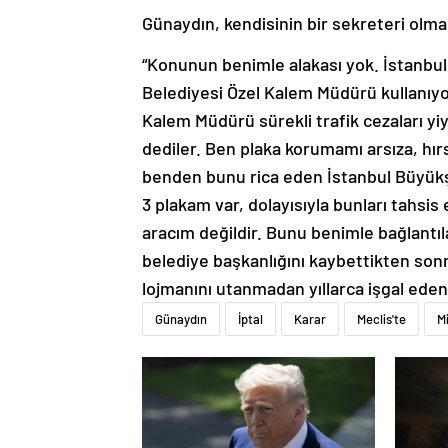
Günaydın, kendisinin bir sekreteri olma
“Konunun benimle alakası yok. İstanbul
Belediyesi Özel Kalem Müdürü kullanıyo
Kalem Müdürü sürekli trafik cezaları yiyo
dediler. Ben plaka korumamı arsıza, hı
benden bunu rica eden İstanbul Büyükş
3 plakam var, dolayısıyla bunları tahs
aracım değildir. Bunu benimle bağlantıl
belediye başkanlığını kaybettikten sonr
lojmanını utanmadan yıllarca işgal edenl
Günaydın
İptal
Karar
Meclis'te
Mi