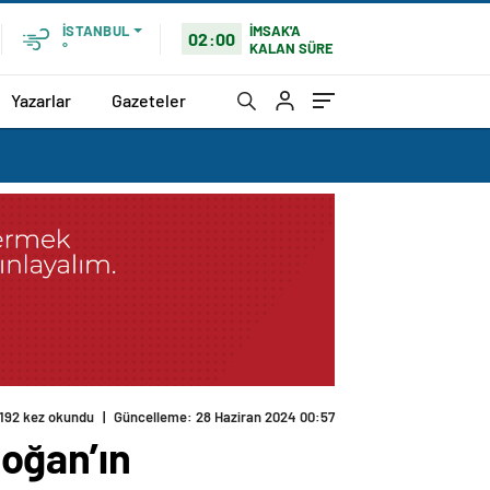
İMSAK'A
İSTANBUL
02:00
KALAN SÜRE
°
Yazarlar
Gazeteler
oğan’ın