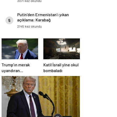
3071 kez okundu
Putin’den Ermenistan’ı yıkan
açıklama: Karabağ
5
Azerbaycan’ın ayrılmaz bir
2145 kez okundu
parçasıdır!
Trump’ın merak
Katil İsrail yine okul
uyandıran
bombaladı
paylaşımının sağlık
sistemiyle ilgili
kararname olduğu
anlaşıldı