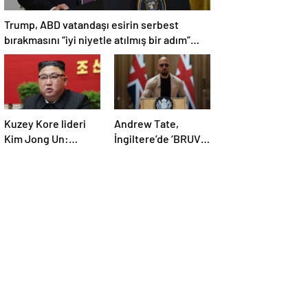
Trump, ABD vatandaşı esirin serbest
bırakmasını “iyi niyetle atılmış bir adım”
olarak değerlendirdi
Kuzey Kore lideri
Andrew Tate,
Kim Jong Un:
İngiltere’de ‘BRUV’
Ekonomi planımız
ismiyle parti kurdu:
tüm sektörlerde
‘Okullarda LGBT
başarısız oldu
propagandasını
yasaklayacağız’