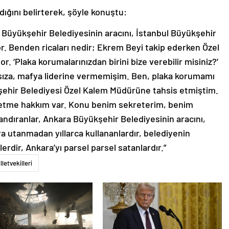
dığını belirterek, şöyle konuştu:
 Büyükşehir Belediyesinin aracını, İstanbul Büyükşehir
r. Benden ricaları nedir; Ekrem Beyi takip ederken Özel
r. ‘Plaka korumalarınızdan birini bize verebilir misiniz?’
rsıza, mafya liderine vermemişim. Ben, plaka korumamı
ehir Belediyesi Özel Kalem Müdürüne tahsis etmiştim.
is etme hakkım var. Konu benim sekreterim, benim
andıranlar, Ankara Büyükşehir Belediyesinin aracını,
a utanmadan yıllarca kullananlardır, belediyenin
erdir, Ankara’yı parsel parsel satanlardır.”
lletvekilleri