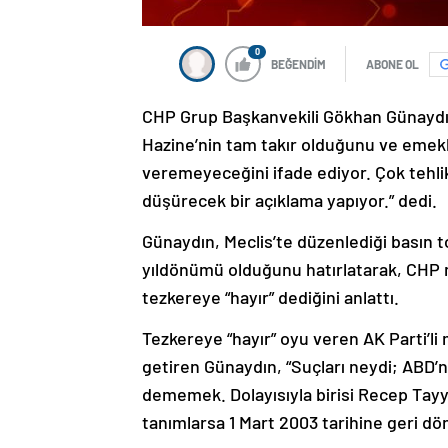
0
BEĞENDİM
ABONE OL
CHP Grup Başkanvekili Gökhan Günaydın, 
Hazine’nin tam takır olduğunu ve emekl
veremeyeceğini ifade ediyor. Çok tehlikel
düşürecek bir açıklama yapıyor.” dedi.
Günaydın, Meclis’te düzenlediği basın 
yıldönümü olduğunu hatırlatarak, CHP mill
tezkereye “hayır” dediğini anlattı.
Tezkereye “hayır” oyu veren AK Parti’li m
getiren Günaydın, “Suçları neydi; ABD’ni
dememek. Dolayısıyla birisi Recep Tayyip
tanımlarsa 1 Mart 2003 tarihine geri d