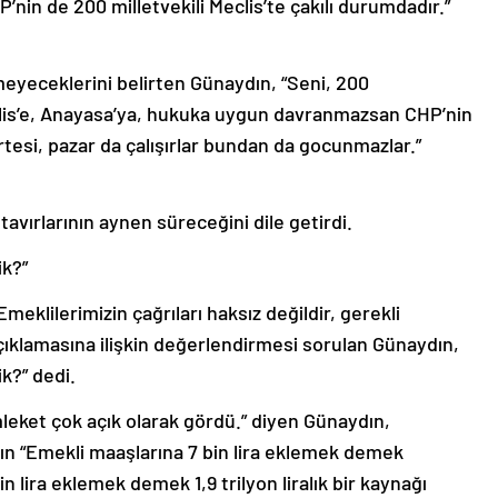
in de 200 milletvekili Meclis’te çakılı durumdadır.”
yeceklerini belirten Günaydın, “Seni, 200
eclis’e, Anayasa’ya, hukuka uygun davranmazsan CHP’nin
rtesi, pazar da çalışırlar bundan da gocunmazlar.”
vırlarının aynen süreceğini dile getirdi.
ik?”
eklilerimizin çağrıları haksız değildir, gerekli
açıklamasına ilişkin değerlendirmesi sorulan Günaydın,
k?” dedi.
leket çok açık olarak gördü.” diyen Günaydın,
 “Emekli maaşlarına 7 bin lira eklemek demek
bin lira eklemek demek 1,9 trilyon liralık bir kaynağı