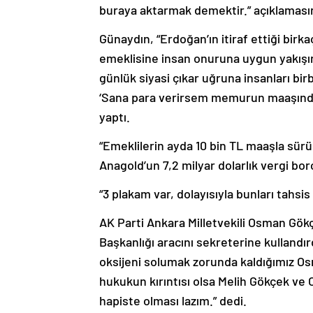
buraya aktarmak demektir.” açıklamasını
Günaydın, “Erdoğan’ın itiraf ettiği birk
emeklisine insan onuruna uygun yakışır 
günlük siyasi çıkar uğruna insanları bir
‘Sana para verirsem memurun maaşında
yaptı.
“Emeklilerin ayda 10 bin TL maaşla sür
Anagold’un 7,2 milyar dolarlık vergi bor
“3 plakam var, dolayısıyla bunları tahsi
AK Parti Ankara Milletvekili Osman Gök
Başkanlığı aracını sekreterine kullandır
oksijeni solumak zorunda kaldığımız Os
hukukun kırıntısı olsa Melih Gökçek v
hapiste olması lazım.” dedi.