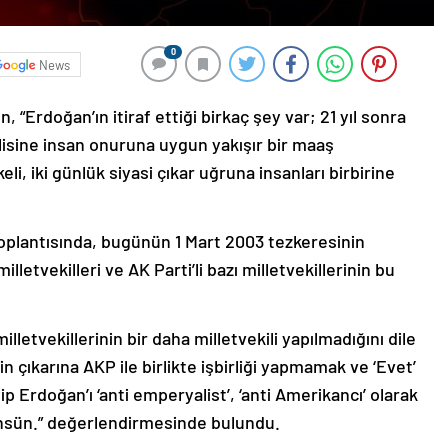
0
News
“Erdoğan’ın itiraf ettiği birkaç şey var; 21 yıl sonra
isine insan onuruna uygun yakışır bir maaş
i, iki günlük siyasi çıkar uğruna insanları birbirine
toplantısında, bugünün 1 Mart 2003 tezkeresinin
etvekilleri ve AK Parti’li bazı milletvekillerinin bu
illetvekillerinin bir daha milletvekili yapılmadığını dile
n çıkarına AKP ile birlikte işbirliği yapmamak ve ‘Evet’
 Erdoğan’ı ‘anti emperyalist’, ‘anti Amerikancı’ olarak
önsün.” değerlendirmesinde bulundu.