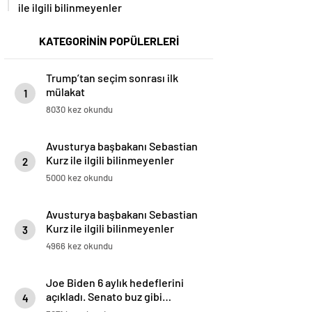
ile ilgili bilinmeyenler
KATEGORİNİN POPÜLERLERİ
Trump’tan seçim sonrası ilk
mülakat
1
8030 kez okundu
Avusturya başbakanı Sebastian
Kurz ile ilgili bilinmeyenler
2
5000 kez okundu
Avusturya başbakanı Sebastian
Kurz ile ilgili bilinmeyenler
3
4966 kez okundu
Joe Biden 6 aylık hedeflerini
açıkladı. Senato buz gibi…
4