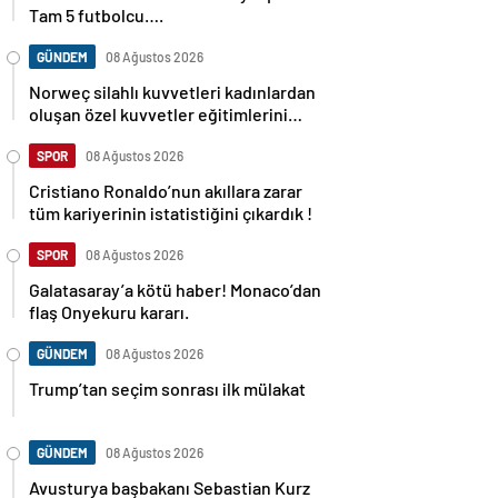
Tam 5 futbolcu….
GÜNDEM
08 Ağustos 2026
Norweç silahlı kuvvetleri kadınlardan
oluşan özel kuvvetler eğitimlerini
başlattı.
SPOR
08 Ağustos 2026
Cristiano Ronaldo’nun akıllara zarar
tüm kariyerinin istatistiğini çıkardık !
SPOR
08 Ağustos 2026
Galatasaray’a kötü haber! Monaco’dan
flaş Onyekuru kararı.
GÜNDEM
08 Ağustos 2026
Trump’tan seçim sonrası ilk mülakat
GÜNDEM
08 Ağustos 2026
Avusturya başbakanı Sebastian Kurz