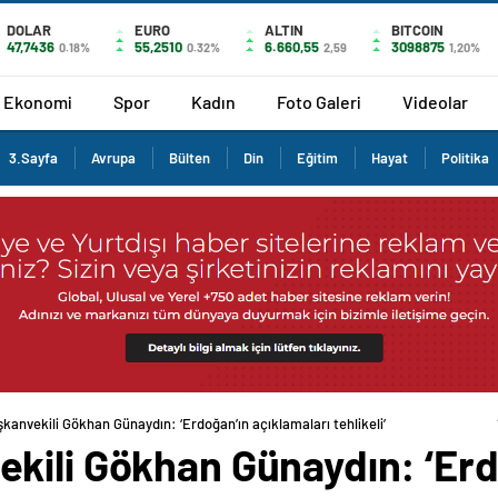
DOLAR
EURO
ALTIN
BITCOIN
47,7436
55,2510
6.660,55
3098875
0.18%
0.32%
2,59
1,20%
Ekonomi
Spor
Kadın
Foto Galeri
Videolar
3.Sayfa
Avrupa
Bülten
Din
Eğitim
Hayat
Politika
anvekili Gökhan Günaydın: ‘Erdoğan’ın açıklamaları tehlikeli’
kili Gökhan Günaydın: ‘Erd