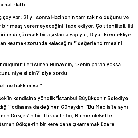
 hatırlattı.
aç şey var; 21 yıl sonra Hazinenin tam takır olduğunu ve
bir maaş veremeyeceğini ifade ediyor. Çok tehlikeli, iki
birine düşürecek bir açıklama yapıyor. Diyor ki emekliye
n kesmek zorunda kalacağım.'” değerlendirmesini
ündüğünü” ileri süren Günaydın, “Senin paran yoksa
cunu niye sildin?” diye sordu.
s etme hakkım var”
çek’in kendisine yönelik “İstanbul Büyükşehir Belediye
dığı” iddiasına da değinen Günaydın, “Bu Meclis’te aynı
man Gökçek’in bir iftirasıdır bu. Bu memlekette
e Osman Gökçek’in bir kere daha çıkamamak üzere