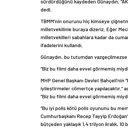
sürdürdüğünü kaydeden Günaydın, “AKP’n
dedi.
TBMM’nin onurunu hiç kimseye çiğnetme
milletvekilinle buraya dizeriz. Eğer M
milletvekilleri sabahlara kadar da cuma
ifadelerini kullandı.
Günaydın, bu tutumdan vazgeçilmezse ta
“Biz bu filmi daha evvel görmemiş miyd
MHP Genel Başkanı Devlet Bahçeli’nin “Em
iyileştirmeler cömertçe yapılacaktır.” 
“Biz bu filmi daha evvel görmemiş miydi
“Bu iyi polis kötü polis oyununu bu mem
Cumhurbaşkanı Recep Tayyip Erdoğan’ın
bütçeden yaklaşık 1,4 trilyon liralık, 10 