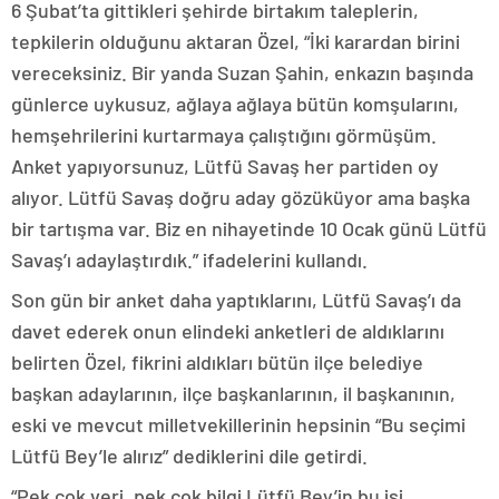
6 Şubat’ta gittikleri şehirde birtakım taleplerin,
tepkilerin olduğunu aktaran Özel, “İki karardan birini
vereceksiniz. Bir yanda Suzan Şahin, enkazın başında
günlerce uykusuz, ağlaya ağlaya bütün komşularını,
hemşehrilerini kurtarmaya çalıştığını görmüşüm.
Anket yapıyorsunuz, Lütfü Savaş her partiden oy
alıyor. Lütfü Savaş doğru aday gözüküyor ama başka
bir tartışma var. Biz en nihayetinde 10 Ocak günü Lütfü
Savaş’ı adaylaştırdık.” ifadelerini kullandı.
Son gün bir anket daha yaptıklarını, Lütfü Savaş’ı da
davet ederek onun elindeki anketleri de aldıklarını
belirten Özel, fikrini aldıkları bütün ilçe belediye
başkan adaylarının, ilçe başkanlarının, il başkanının,
eski ve mevcut milletvekillerinin hepsinin “Bu seçimi
Lütfü Bey’le alırız” dediklerini dile getirdi.
“Pek çok veri, pek çok bilgi Lütfü Bey’in bu işi