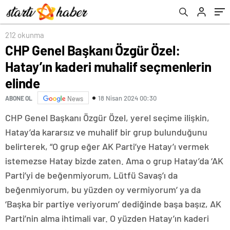
Engellenmeli, Kamuda Diş Hekimi İstihdamı
Arttırılmalıdır”
212 okunma
CHP Genel Başkanı Özgür Özel:
Hatay’ın kaderi muhalif seçmenlerin
elinde
18 Nisan 2024 00:30
ABONE OL
News
CHP Genel Başkanı Özgür Özel, yerel seçime ilişkin,
Hatay’da kararsız ve muhalif bir grup bulunduğunu
belirterek, “O grup eğer AK Parti’ye Hatay’ı vermek
istemezse Hatay bizde zaten. Ama o grup Hatay’da ‘AK
Parti’yi de beğenmiyorum, Lütfü Savaş’ı da
beğenmiyorum, bu yüzden oy vermiyorum’ ya da
‘Başka bir partiye veriyorum’ dediğinde başa başız, AK
Parti’nin alma ihtimali var. O yüzden Hatay’ın kaderi