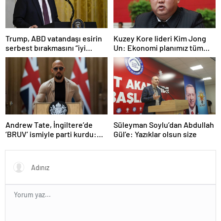
Trump, ABD vatandaşı esirin
Kuzey Kore lideri Kim Jong
serbest bırakmasını “iyi
Un: Ekonomi planımız tüm
niyetle atılmış bir adım”
sektörlerde başarısız oldu
olarak değerlendirdi
Andrew Tate, İngiltere’de
Süleyman Soylu’dan Abdullah
‘BRUV’ ismiyle parti kurdu:
Gül’e: Yazıklar olsun size
‘Okullarda LGBT
propagandasını
yasaklayacağız’