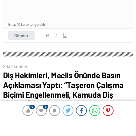
En az 10 karakter gerekli
Gönder
203 okunma
Diş Hekimleri, Meclis Önünde Basın
Açıklaması Yaptı: “Taşeron Çalışma
Biçimi Engellenmeli, Kamuda Diş
Hekimi İstihdamı Arttırılmalıdır”
0
0
0
0
18 Nisan 2024 00:27
ABONE OL
News
Ankara Diş Hekimleri Odası ve sağlık emek meslek
örgütleri, TBMM Çankaya Kapısı yanındaki Milli