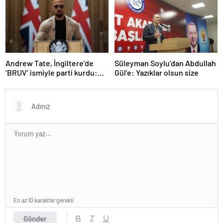
olarak değerlendirdi
Andrew Tate, İngiltere’de
Süleyman Soylu’dan Abdullah
‘BRUV’ ismiyle parti kurdu:
Gül’e: Yazıklar olsun size
‘Okullarda LGBT
propagandasını
yasaklayacağız’
En az 10 karakter gerekli
Gönder