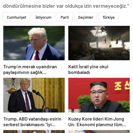
döndürülmesine bizler var oldukça izin vermeyeceğiz.”
Cumhuriyet
İstiyorum
Parti
Seçimler
Türkiye
Trump’ın merak uyandıran
Katil İsrail yine okul
paylaşımının sağlık
bombaladı
sistemiyle ilgili kararname
olduğu anlaşıldı
Trump, ABD vatandaşı esirin
Kuzey Kore lideri Kim Jong
serbest bırakmasını “iyi
Un: Ekonomi planımız tüm
niyetle atılmış bir adım”
sektörlerde başarısız oldu