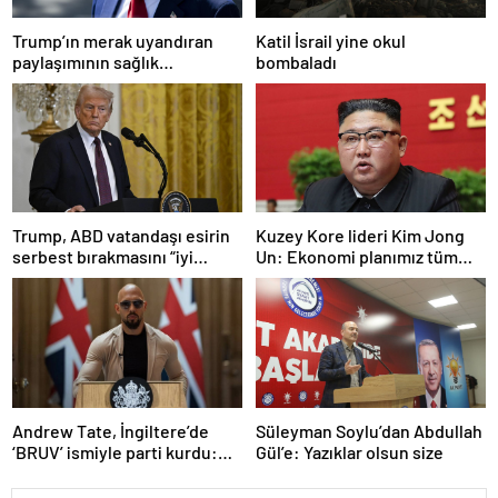
Trump’ın merak uyandıran
Katil İsrail yine okul
paylaşımının sağlık
bombaladı
sistemiyle ilgili kararname
olduğu anlaşıldı
Trump, ABD vatandaşı esirin
Kuzey Kore lideri Kim Jong
serbest bırakmasını “iyi
Un: Ekonomi planımız tüm
niyetle atılmış bir adım”
sektörlerde başarısız oldu
olarak değerlendirdi
Andrew Tate, İngiltere’de
Süleyman Soylu’dan Abdullah
‘BRUV’ ismiyle parti kurdu:
Gül’e: Yazıklar olsun size
‘Okullarda LGBT
propagandasını