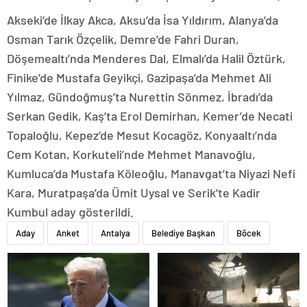
Akseki’de İlkay Akca, Aksu’da İsa Yıldırım, Alanya’da
Osman Tarık Özçelik, Demre’de Fahri Duran,
Döşemealtı’nda Menderes Dal, Elmalı’da Halil Öztürk,
Finike’de Mustafa Geyikçi, Gazipaşa’da Mehmet Ali
Yılmaz, Gündoğmuş’ta Nurettin Sönmez, İbradı’da
Serkan Gedik, Kaş’ta Erol Demirhan, Kemer’de Necati
Topaloğlu, Kepez’de Mesut Kocagöz, Konyaaltı’nda
Cem Kotan, Korkuteli’nde Mehmet Manavoğlu,
Kumluca’da Mustafa Köleoğlu, Manavgat’ta Niyazi Nefi
Kara, Muratpaşa’da Ümit Uysal ve Serik’te Kadir
Kumbul aday gösterildi.
Aday
Anket
Antalya
Belediye Başkan
Böcek