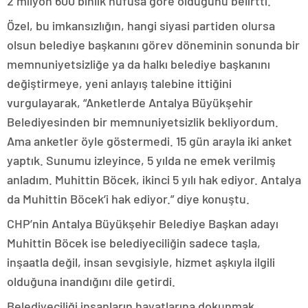
2 milyon 600 binlik nüfusa göre olduğunu belirtti.
Özel, bu imkansızlığın, hangi siyasi partiden olursa
olsun belediye başkanını görev döneminin sonunda bir
memnuniyetsizliğe ya da halkı belediye başkanını
değiştirmeye, yeni anlayış talebine ittiğini
vurgulayarak, “Anketlerde Antalya Büyükşehir
Belediyesinden bir memnuniyetsizlik bekliyordum.
Ama anketler öyle göstermedi. 15 gün arayla iki anket
yaptık. Sunumu izleyince, 5 yılda ne emek verilmiş
anladım. Muhittin Böcek, ikinci 5 yılı hak ediyor. Antalya
da Muhittin Böcek’i hak ediyor.” diye konuştu.
CHP’nin Antalya Büyükşehir Belediye Başkan adayı
Muhittin Böcek ise belediyeciliğin sadece taşla,
inşaatla değil, insan sevgisiyle, hizmet aşkıyla ilgili
olduğuna inandığını dile getirdi.
Belediyeciliği insanların hayatlarına dokunmak,