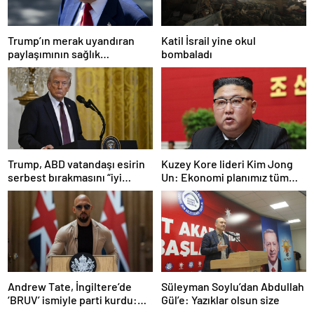
Trump’ın merak uyandıran
Katil İsrail yine okul
paylaşımının sağlık
bombaladı
sistemiyle ilgili kararname
olduğu anlaşıldı
Trump, ABD vatandaşı esirin
Kuzey Kore lideri Kim Jong
serbest bırakmasını “iyi
Un: Ekonomi planımız tüm
niyetle atılmış bir adım”
sektörlerde başarısız oldu
olarak değerlendirdi
Andrew Tate, İngiltere’de
Süleyman Soylu’dan Abdullah
‘BRUV’ ismiyle parti kurdu:
Gül’e: Yazıklar olsun size
‘Okullarda LGBT