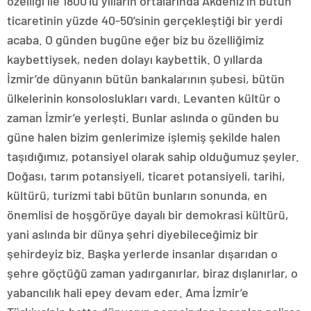
özelliği ile 1800’lü yılların ortalarında Akdeniz’in bütün
ticaretinin yüzde 40-50’sinin gerçekleştiği bir yerdi
acaba. O günden bugüne eğer biz bu özelliğimiz
kaybettiysek, neden dolayı kaybettik. O yıllarda
İzmir’de dünyanın bütün bankalarının şubesi, bütün
ülkelerinin konsoloslukları vardı. Levanten kültür o
zaman İzmir’e yerleşti. Bunlar aslında o günden bu
güne halen bizim genlerimize işlemiş şekilde halen
taşıdığımız, potansiyel olarak sahip olduğumuz şeyler.
Doğası, tarım potansiyeli, ticaret potansiyeli, tarihi,
kültürü, turizmi tabi bütün bunların sonunda, en
önemlisi de hoşgörüye dayalı bir demokrasi kültürü,
yani aslında bir dünya şehri diyebileceğimiz bir
şehirdeyiz biz. Başka yerlerde insanlar dışarıdan o
şehre göçtüğü zaman yadırganırlar, biraz dışlanırlar, o
yabancılık hali epey devam eder. Ama İzmir’e