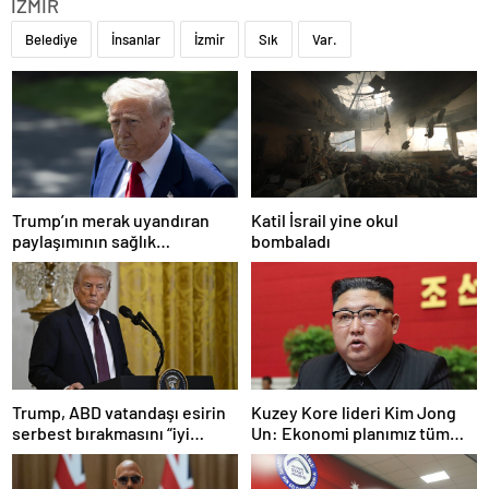
İZMİR
Belediye
İnsanlar
İzmir
Sık
Var.
Trump’ın merak uyandıran
Katil İsrail yine okul
paylaşımının sağlık
bombaladı
sistemiyle ilgili kararname
olduğu anlaşıldı
Trump, ABD vatandaşı esirin
Kuzey Kore lideri Kim Jong
serbest bırakmasını “iyi
Un: Ekonomi planımız tüm
niyetle atılmış bir adım”
sektörlerde başarısız oldu
olarak değerlendirdi