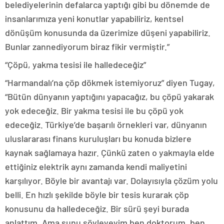
belediyelerinin defalarca yaptığı gibi bu dönemde de
insanlarımıza yeni konutlar yapabiliriz, kentsel
dönüşüm konusunda da üzerimize düşeni yapabiliriz.
Bunlar zannediyorum biraz fikir vermiştir.”
“Çöpü, yakma tesisi ile halledeceğiz”
“Harmandalı’na çöp dökmek istemiyoruz” diyen Tugay,
“Bütün dünyanın yaptığını yapacağız, bu çöpü yakarak
yok edeceğiz. Bir yakma tesisi ile bu çöpü yok
edeceğiz. Türkiye’de başarılı örnekleri var, dünyanın
uluslararası finans kuruluşları bu konuda bizlere
kaynak sağlamaya hazır. Çünkü zaten o yakmayla elde
ettiğiniz elektrik aynı zamanda kendi maliyetini
karşılıyor. Böyle bir avantajı var. Dolayısıyla çözüm yolu
belli. En hızlı şekilde böyle bir tesis kurarak çöp
konusunu da halledeceğiz. Bir sürü şeyi burada
anlattım. Ama şunu söyleyeyim ben doktorum, ben