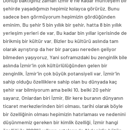
Dönüp baktığınız zaman İzmir’e ne kadar muhteşem bir
şehirde yaşadığımızı hepimiz kolayca görürüz. Bunu
sadece ben görmüyorum hepimizin gördüğünden
eminim. Bu şehir 5 bin yıllık bir şehir, hatta 8 bin yıllık
yerleşim yerleri de var. Bu kadar bin yıllar içerisinde de
birikmiş bir kültür var. Bizler bu kültürü aslında tam
olarak ayrıştırıp da her bir parçası nereden geliyor
bilmeden yaşıyoruz. Yani soframızdaki bu zenginlik bile
aslında İzmir’in çok kültürlülüğünden gelen bir
zenginlik. İzmir’in çok büyük potansiyeli var. İzmir’in
sahip olduğu özelliklere sahip olan bu dünyada kaç
şehir var bilmiyorum ama belki 10, belki 20 şehir
sayarız. Onlardan biri İzmir. Bir kere buranın dünyanın
ticaret merkezlerinden biri olması, tarihi olarak böyle
bir özelliğinin olması hepimizin hatırlaması ve nedenini
düşünmemiz gereken bir kimlik özelliği. İzmir hangi