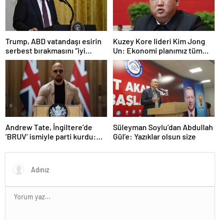
Trump, ABD vatandaşı esirin
Kuzey Kore lideri Kim Jong
serbest bırakmasını “iyi
Un: Ekonomi planımız tüm
niyetle atılmış bir adım”
sektörlerde başarısız oldu
olarak değerlendirdi
Andrew Tate, İngiltere’de
Süleyman Soylu’dan Abdullah
‘BRUV’ ismiyle parti kurdu:
Gül’e: Yazıklar olsun size
‘Okullarda LGBT
propagandasını
yasaklayacağız’