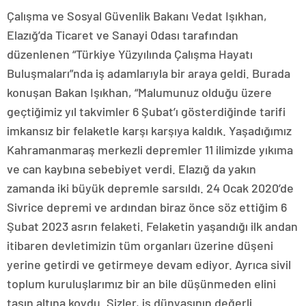
Çalışma ve Sosyal Güvenlik Bakanı Vedat Işıkhan,
Elazığ’da Ticaret ve Sanayi Odası tarafından
düzenlenen “Türkiye Yüzyılında Çalışma Hayatı
Buluşmaları”nda iş adamlarıyla bir araya geldi. Burada
konuşan Bakan Işıkhan, “Malumunuz olduğu üzere
geçtiğimiz yıl takvimler 6 Şubat’ı gösterdiğinde tarifi
imkansız bir felaketle karşı karşıya kaldık. Yaşadığımız
Kahramanmaraş merkezli depremler 11 ilimizde yıkıma
ve can kaybına sebebiyet verdi. Elazığ da yakın
zamanda iki büyük depremle sarsıldı. 24 Ocak 2020’de
Sivrice depremi ve ardından biraz önce söz ettiğim 6
Şubat 2023 asrın felaketi. Felaketin yaşandığı ilk andan
itibaren devletimizin tüm organları üzerine düşeni
yerine getirdi ve getirmeye devam ediyor. Ayrıca sivil
toplum kuruluşlarımız bir an bile düşünmeden elini
taşın altına koydu. Sizler, iş dünyasının değerli