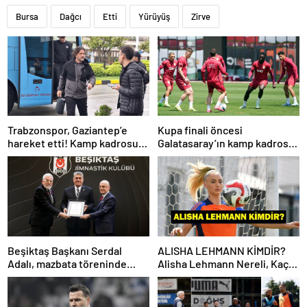
Bursa
Dağcı
Etti
Yürüyüş
Zirve
Trabzonspor, Gaziantep’e
Kupa finali öncesi
hareket etti! Kamp kadrosu
Galatasaray’ın kamp kadrosu
açıklandı…
belli oldu!
Beşiktaş Başkanı Serdal
ALISHA LEHMANN KİMDİR?
Adalı, mazbata töreninde
Alisha Lehmann Nereli, Kaç
konuştu: Gün istikrar
Yaşında, Hangi Takımda
günüdür
Oynuyor?