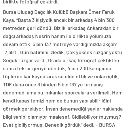
birlikte fotoğraf çektirdi.
Bursa Uludağ Dağcılık Kulübü Başkanı Ömer Faruk
Kaya, “Başta 3 kişiydik ancak bir arkadaş 4 bin 300
metreden geri döndü. Biz iki arkadaş Ankara’dan bir
dağcı arkadaş Nesrin hanım ile birlikte yolumuza
devam ettik. 5 bin 137 metreye vardığımızda akşam
17.35’ti. Gün batımını izledik. Çok yüksek rüzgar yoktu.
Soğuk rüzgar vardı. Orada birkaç fotoğraf çektikten
sonra tekrar geriye döndük. 4 bin 200 kampında
tüplerde kar kaynatarak su elde ettik ve onları içtik.
TDF daha önce 3 binden 5 bin 137’ye tırmanış
denemedi ama bu imkanlar sporculara verilmeli. Hem
kendi kapasitemizi hem de bunun yapılabilirliğini
görmek gerekiyor. İnsan denemediği şeyler hakkında
bilgi sahibi olamıyor maalesef. Gidilebiliyor muymuş?
Evet gidiliyormuş. Denedik gördük” dedi. – BURSA