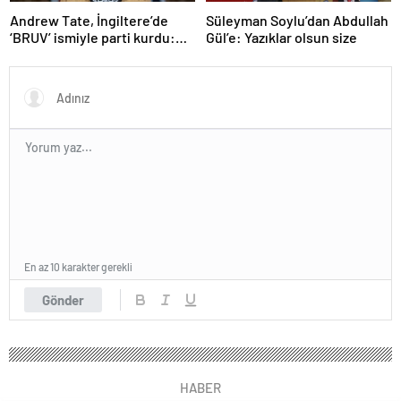
Andrew Tate, İngiltere’de
Süleyman Soylu’dan Abdullah
‘BRUV’ ismiyle parti kurdu:
Gül’e: Yazıklar olsun size
‘Okullarda LGBT
propagandasını
yasaklayacağız’
En az 10 karakter gerekli
Gönder
HABER