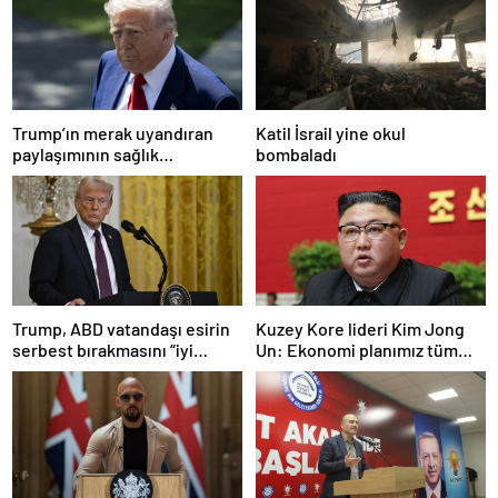
Trump’ın merak uyandıran
Katil İsrail yine okul
paylaşımının sağlık
bombaladı
sistemiyle ilgili kararname
olduğu anlaşıldı
Trump, ABD vatandaşı esirin
Kuzey Kore lideri Kim Jong
serbest bırakmasını “iyi
Un: Ekonomi planımız tüm
niyetle atılmış bir adım”
sektörlerde başarısız oldu
olarak değerlendirdi