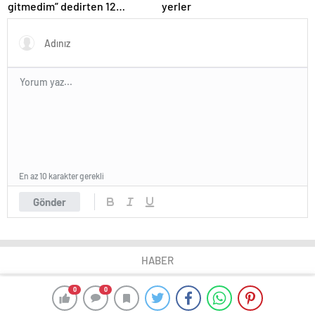
gitmedim” dedirten 12
yerler
fotoğraf
En az 10 karakter gerekli
Gönder
HABER
0
0