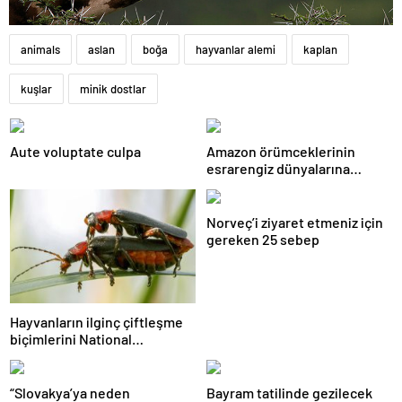
animals
aslan
boğa
hayvanlar alemi
kaplan
kuşlar
minik dostlar
Aute voluptate culpa
Amazon örümceklerinin
esrarengiz dünyalarına
gitmeye hazır olun.
Norveç’i ziyaret etmeniz için
gereken 25 sebep
Hayvanların ilginç çiftleşme
biçimlerini National
Geographic görüntüledi.
“Slovakya’ya neden
Bayram tatilinde gezilecek