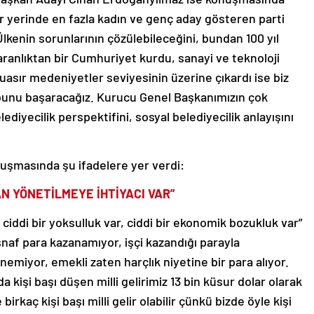
er yerinde en fazla kadın ve genç aday gösteren parti
 Ülkenin sorunlarının çözülebileceğini, bundan 100 yıl
ranlıktan bir Cumhuriyet kurdu, sanayi ve teknoloji
uasır medeniyetler seviyesinin üzerine çıkardı ise biz
 bunu başaracağız. Kurucu Genel Başkanımızın çok
ediyecilik perspektifini, sosyal belediyecilik anlayışını
uşmasında şu ifadelere yer verdi:
N YÖNETİLMEYE İHTİYACI VAR”
ciddi bir yoksulluk var, ciddi bir ekonomik bozukluk var”
snaf para kazanamıyor, işçi kazandığı parayla
emiyor, emekli zaten harçlık niyetine bir para alıyor.
kişi başı düşen milli gelirimiz 13 bin küsur dolar olarak
e birkaç kişi başı milli gelir olabilir çünkü bizde öyle kişi