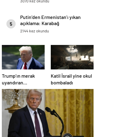
3070 kez okundu
Putin’den Ermenistan’ı yıkan
açıklama: Karabağ
5
Azerbaycan’ın ayrılmaz bir
2144 kez okundu
parçasıdır!
Trump’ın merak
Katil İsrail yine okul
uyandıran
bombaladı
paylaşımının sağlık
sistemiyle ilgili
kararname olduğu
anlaşıldı