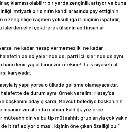
r açıklaması olabilir; bir yerde zenginlik artıyor ve buna
liği imtiyazlı bir sınıfın kendi arasında pay ettiğinin,
n o zenginliğe rağmen yoksulluğa itildiğinin ispatıdır.
 işlerden elini çektirerek ülkenin adil insanlar
varsa, ne kadar hesap vermemezlik, ne kadar
alefetin belediyelerinde de, parti içi işlerinde de aynı
hani denir ya; al birini vur ötekine! Türk siyaseti al
şı karşıyadır.
asıyla iş yapılıyorsa o ülkede gelişme olamayacaktır.
uhalefette de durum aynı. Örnek verelim; Hatay’da
e başkanını aday çıkardı. Mevcut belediye başkanının
ce insanımızın altında mahsur kaldığı, yüzlerce
bir müteahhidin ve bu tip müteahhit gruplarıyla çok yakın
de itiraf ediyor olması, kişinin öne çıkan özelliği bu.”