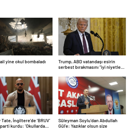
srail yine okul bombaladı
Trump, ABD vatandaşı esirin
serbest bırakmasını “iyi niyetle
atılmış bir adım” olarak
değerlendirdi
Tate, İngiltere’de ‘BRUV’
Süleyman Soylu’dan Abdullah
 parti kurdu: ‘Okullarda
Gül’e: Yazıklar olsun size