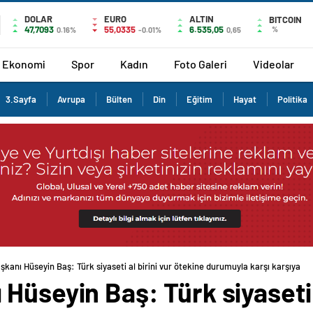
DOLAR
EURO
ALTIN
BITCOIN
47,7093
55,0335
6.535,05
%
0.16%
-0.01%
0,65
Ekonomi
Spor
Kadın
Foto Galeri
Videolar
3.Sayfa
Avrupa
Bülten
Din
Eğitim
Hayat
Politika
kanı Hüseyin Baş: Türk siyaseti al birini vur ötekine durumuyla karşı karşıya
Hüseyin Baş: Türk siyaseti a