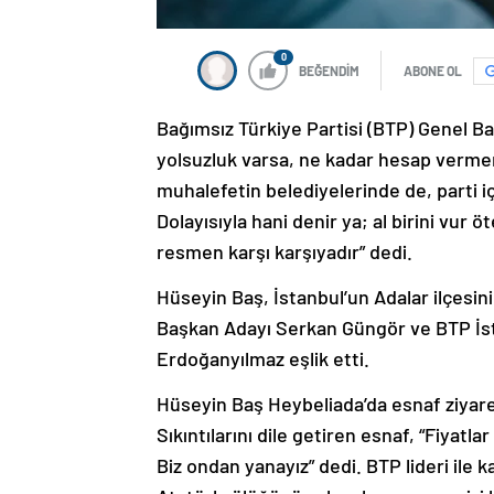
0
BEĞENDİM
ABONE OL
Bağımsız Türkiye Partisi (BTP) Genel 
yolsuzluk varsa, ne kadar hesap vermem
muhalefetin belediyelerinde de, parti i
Dolayısıyla hani denir ya; al birini vur 
resmen karşı karşıyadır” dedi.
Hüseyin Baş, İstanbul’un Adalar ilçesini
Başkan Adayı Serkan Güngör ve BTP İs
Erdoğanyılmaz eşlik etti.
Hüseyin Baş Heybeliada’da esnaf ziyare
Sıkıntılarını dile getiren esnaf, “Fiyatl
Biz ondan yanayız” dedi. BTP lideri ile k