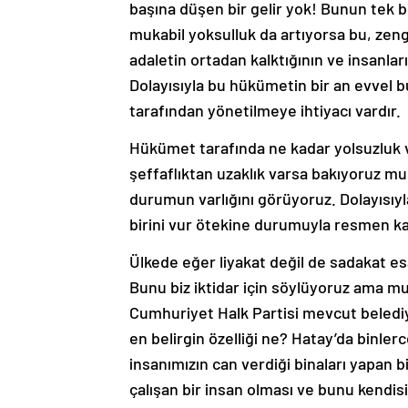
başına düşen bir gelir yok! Bunun tek bi
mukabil yoksulluk da artıyorsa bu, zengin
adaletin ortadan kalktığının ve insanları
Dolayısıyla bu hükümetin bir an evvel bu
tarafından yönetilmeye ihtiyacı vardır.
Hükümet tarafında ne kadar yolsuzluk 
şeffaflıktan uzaklık varsa bakıyoruz muh
durumun varlığını görüyoruz. Dolayısıyla 
birini vur ötekine durumuyla resmen kar
Ülkede eğer liyakat değil de sadakat es
Bunu biz iktidar için söylüyoruz ama m
Cumhuriyet Halk Partisi mevcut belediy
en belirgin özelliği ne? Hatay’da binler
insanımızın can verdiği binaları yapan 
çalışan bir insan olması ve bunu kendisi 