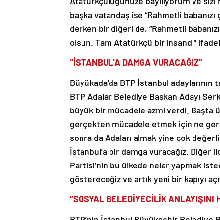
Atatürkçülüğünüze bayılıyorum ve sizi h
başka vatandaş ise “Rahmetli babanızı 
derken bir diğeri de, “Rahmetli babanı
olsun. Tam Atatürkçü bir insandı” ifadele
“İSTANBUL’A DAMGA VURACAĞIZ”
Büyükada’da BTP İstanbul adaylarının t
BTP Adalar Belediye Başkan Adayı Serk
büyük bir mücadele azmi verdi. Başta ü
gerçekten mücadele etmek için ne ger
sonra da Adaları almak yine çok değerli
İstanbul’a bir damga vuracağız. Diğer i
Partisi’nin bu ülkede neler yapmak isted
göstereceğiz ve artık yeni bir kapıyı aç
“SOSYAL BELEDİYECİLİK ANLAYIŞINI 
BTP’nin İstanbul Büyükşehir Belediye