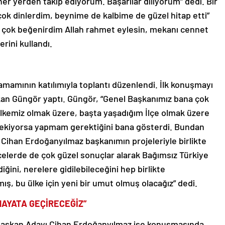
er yerden takip ediyorum. Başarılar diliyorum” dedi. Bir
çok dinlerdim, beynime de kalbime de güzel hitap etti”
zı çok beğenirdim Allah rahmet eylesin, mekanı cennet
rini kullandı.
amamının katılımıyla toplantı düzenlendi. İlk konuşmayı
an Güngör yaptı. Güngör, “Genel Başkanımız bana çok
lkemiz olmak üzere, başta yaşadığım İlçe olmak üzere
ekiyorsa yapmam gerektiğini bana gösterdi. Bundan
 Cihan Erdoğanyılmaz başkanımın projeleriyle birlikte
lçelerde de çok güzel sonuçlar alarak Bağımsız Türkiye
iğini, nerelere gidilebileceğini hep birlikte
mış, bu ülke için yeni bir umut olmuş olacağız” dedi.
HAYATA GEÇİRECEĞİZ”
 Başkan Adayı Cihan Erdoğanyılmaz ise konuşmasında