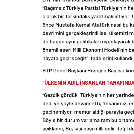
“Bağımsız Türkiye Partisi Türkiye’nin h
olarak bir farkındalık yaratmak istiyor.
önce Mustafa Kemal Atatürk nasıl bu ka
devrimini gerçekleştirdi ise, ülkemizi m
de bugün aynı politikaları uygulayarak
önemli eseri Milli Ekonomi Modeli’nin bel
hayata geçireceğiz” ifadelerini kullandı.
BTP Genel Başkanı Hüseyin Baş ise kon
“ÜLKENİN ADİL İNSANLAR TARAFINDA
“Gezdik gördük, Türkiye’nin her yerinde 
dedi ve şöyle devam etti, “İnsanımız, e
geçinemiyor, memur aldığı parayla geçin
Böyle bir durum var ama tam bu ortamda 
açıklandı. Bu, kişi başı milli gelir değil d