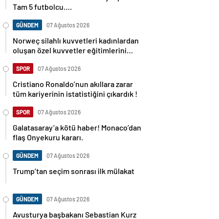
Tam 5 futbolcu….
GÜNDEM
07 Ağustos 2026
Norweç silahlı kuvvetleri kadınlardan
oluşan özel kuvvetler eğitimlerini
başlattı.
SPOR
07 Ağustos 2026
Cristiano Ronaldo’nun akıllara zarar
tüm kariyerinin istatistiğini çıkardık !
SPOR
07 Ağustos 2026
Galatasaray’a kötü haber! Monaco’dan
flaş Onyekuru kararı.
GÜNDEM
07 Ağustos 2026
Trump’tan seçim sonrası ilk mülakat
GÜNDEM
07 Ağustos 2026
Avusturya başbakanı Sebastian Kurz