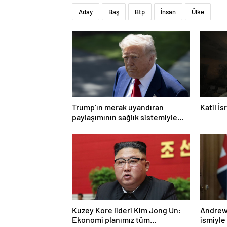
Aday
Baş
Btp
İnsan
Ülke
Trump’ın merak uyandıran
Katil İ
paylaşımının sağlık sistemiyle
ilgili kararname olduğu anlaşıldı
Kuzey Kore lideri Kim Jong Un:
Andrew 
Ekonomi planımız tüm
ismiyle