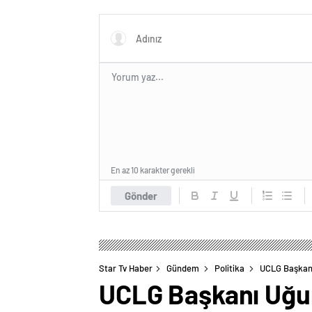
sektörlerde başarısız oldu
LGBT p
yasakla
En az 10 karakter gerekli
Gönder
Star Tv Haber
Gündem
Politika
UCLG Başkanı
UCLG Başkanı Uğur