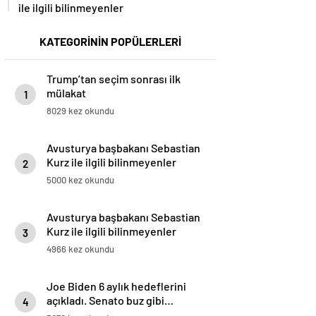
ile ilgili bilinmeyenler
KATEGORİNİN POPÜLERLERİ
Trump’tan seçim sonrası ilk
mülakat
1
8029 kez okundu
Avusturya başbakanı Sebastian
Kurz ile ilgili bilinmeyenler
2
5000 kez okundu
Avusturya başbakanı Sebastian
Kurz ile ilgili bilinmeyenler
3
4966 kez okundu
Joe Biden 6 aylık hedeflerini
açıkladı. Senato buz gibi…
4