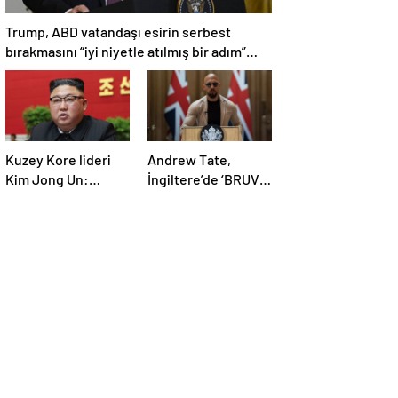
Trump, ABD vatandaşı esirin serbest
bırakmasını “iyi niyetle atılmış bir adım”
olarak değerlendirdi
Kuzey Kore lideri
Andrew Tate,
Kim Jong Un:
İngiltere’de ‘BRUV’
Ekonomi planımız
ismiyle parti kurdu:
tüm sektörlerde
‘Okullarda LGBT
başarısız oldu
propagandasını
yasaklayacağız’