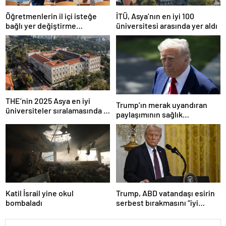
Öğretmenlerin il içi isteğe
İTÜ, Asya’nın en iyi 100
bağlı yer değiştirme
üniversitesi arasında yer aldı
başvuruları ne zaman?
THE’nin 2025 Asya en iyi
Trump’ın merak uyandıran
üniversiteler sıralamasında 4
paylaşımının sağlık
Türk üniversitesi ilk 100’e
sistemiyle ilgili kararname
girdi
olduğu anlaşıldı
Katil İsrail yine okul
Trump, ABD vatandaşı esirin
bombaladı
serbest bırakmasını “iyi
niyetle atılmış bir adım”
olarak değerlendirdi