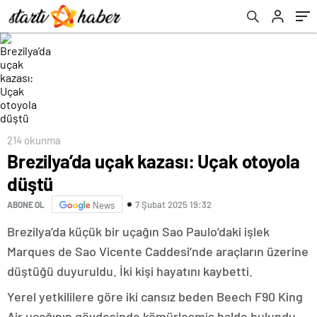
214 okunma
Brezilya’da uçak kazası: Uçak otoyola
düştü
7 Şubat 2025 19:32
ABONE OL
News
Brezilya’da küçük bir uçağın Sao Paulo’daki işlek
Marques de Sao Vicente Caddesi’nde araçların üzerine
düştüğü duyuruldu. İki kişi hayatını kaybetti.
Yerel yetkililere göre iki cansız beden Beech F90 King
Air uçağının gövdesinde kömürleşmiş halde bulundu.