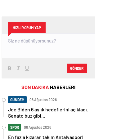
HIZLI YORUM YAP
GÖNDER
SON DAKİKA
HABERLERİ
GÜNDEM
08 Ağustos 2026
Joe Biden 6 aylık hedeflerini açıkladı.
Senato buz gibi…
SPOR
08 Ağustos 2026
En fazla kızaran takım Antalyaspor!