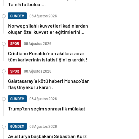
Tam 5 futbolcu….
GÜNDEM
08 Ağustos 2026
Norweç silahlı kuvvetleri kadınlardan
oluşan özel kuvvetler eğitimlerini
başlattı.
SPOR
08 Ağustos 2026
Cristiano Ronaldo’nun akıllara zarar
tüm kariyerinin istatistiğini çıkardık !
SPOR
08 Ağustos 2026
Galatasaray’a kötü haber! Monaco’dan
flaş Onyekuru kararı.
GÜNDEM
08 Ağustos 2026
Trump’tan seçim sonrası ilk mülakat
GÜNDEM
08 Ağustos 2026
Avusturya başbakanı Sebastian Kurz