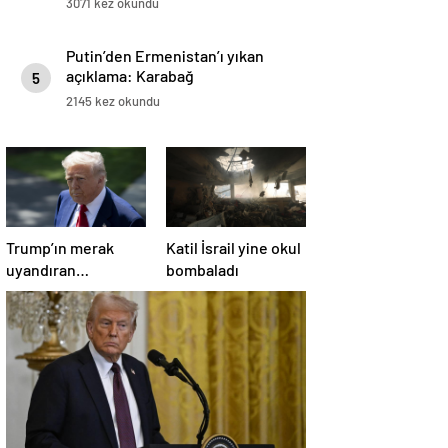
3071 kez okundu
Putin’den Ermenistan’ı yıkan
açıklama: Karabağ
5
Azerbaycan’ın ayrılmaz bir
2145 kez okundu
parçasıdır!
Trump’ın merak
Katil İsrail yine okul
uyandıran
bombaladı
paylaşımının sağlık
sistemiyle ilgili
kararname olduğu
anlaşıldı