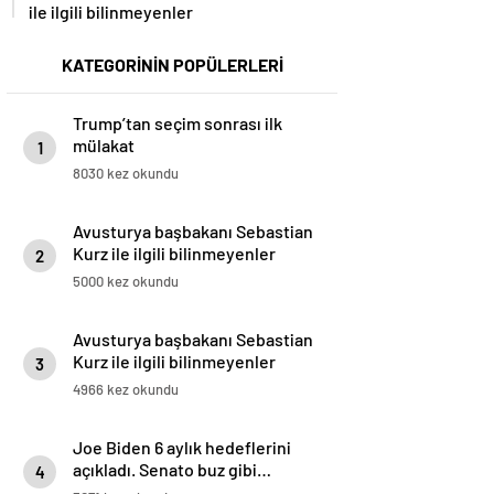
ile ilgili bilinmeyenler
KATEGORİNİN POPÜLERLERİ
Trump’tan seçim sonrası ilk
mülakat
1
8030 kez okundu
Avusturya başbakanı Sebastian
Kurz ile ilgili bilinmeyenler
2
5000 kez okundu
Avusturya başbakanı Sebastian
Kurz ile ilgili bilinmeyenler
3
4966 kez okundu
Joe Biden 6 aylık hedeflerini
açıkladı. Senato buz gibi…
4