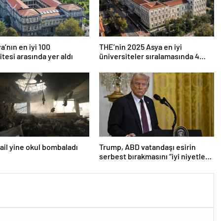
a’nın en iyi 100
THE’nin 2025 Asya en iyi
itesi arasında yer aldı
üniversiteler sıralamasında 4
Türk üniversitesi ilk 100’e girdi
srail yine okul bombaladı
Trump, ABD vatandaşı esirin
serbest bırakmasını “iyi niyetle
atılmış bir adım” olarak
değerlendirdi