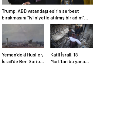
Trump, ABD vatandaşı esirin serbest
bırakmasını “iyi niyetle atılmış bir adım”
olarak değerlendirdi
Yemen’deki Husiler,
Katil İsrail, 18
İsrail’de Ben Gurion
Mart’tan bu yana
Havalimanı’nı vurdu
595 çocuğu
hayattan kopardı