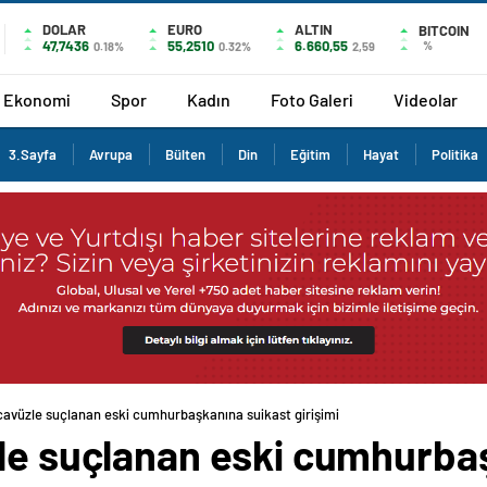
DOLAR
EURO
ALTIN
BITCOIN
47,7436
55,2510
6.660,55
%
0.18%
0.32%
2,59
Ekonomi
Spor
Kadın
Foto Galeri
Videolar
3.Sayfa
Avrupa
Bülten
Din
Eğitim
Hayat
Politika
ecavüzle suçlanan eski cumhurbaşkanına suikast girişimi
zle suçlanan eski cumhurba