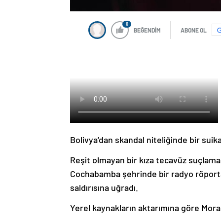
0
BEĞENDİM
ABONE OL
Bolivya’dan skandal niteliğinde bir suik
Reşit olmayan bir kıza tecavüz suçlama
Cochabamba şehrinde bir radyo röportajı 
saldırısına uğradı.
Yerel kaynakların aktarımına göre Moral