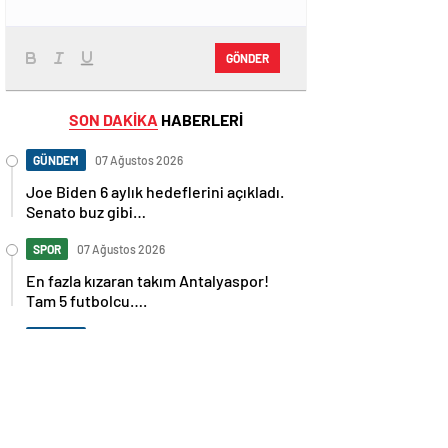
GÖNDER
SON DAKİKA
HABERLERİ
GÜNDEM
07 Ağustos 2026
Joe Biden 6 aylık hedeflerini açıkladı.
Senato buz gibi…
SPOR
07 Ağustos 2026
En fazla kızaran takım Antalyaspor!
Tam 5 futbolcu….
GÜNDEM
07 Ağustos 2026
Norweç silahlı kuvvetleri kadınlardan
oluşan özel kuvvetler eğitimlerini
başlattı.
SPOR
07 Ağustos 2026