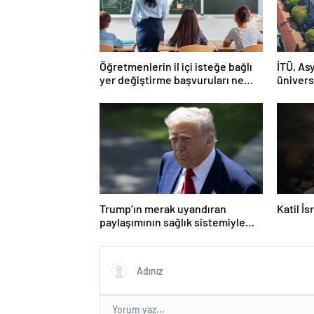
Öğretmenlerin il içi isteğe bağlı
İTÜ, Asy
yer değiştirme başvuruları ne
ünivers
zaman?
Trump’ın merak uyandıran
Katil İ
paylaşımının sağlık sistemiyle
ilgili kararname olduğu anlaşıldı