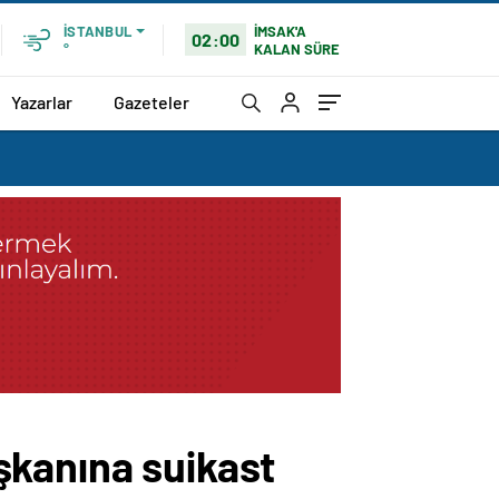
İMSAK'A
İSTANBUL
02:00
KALAN SÜRE
°
Yazarlar
Gazeteler
şkanına suikast