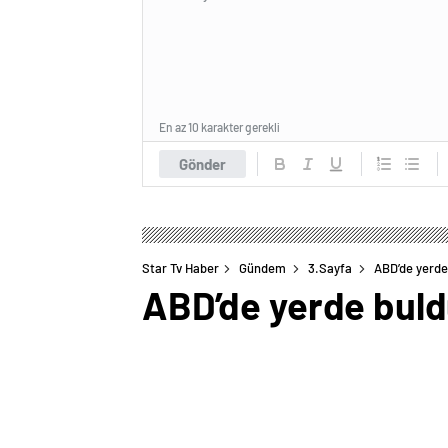
En az 10 karakter gerekli
Gönder
Star Tv Haber
Gündem
3.Sayfa
ABD’de yerde
ABD’de yerde buldu