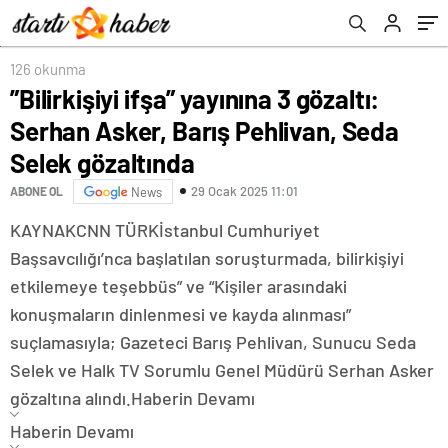
126 okunma
”Bilirkişiyi ifşa” yayınına 3 gözaltı:
Serhan Asker, Barış Pehlivan, Seda
Selek gözaltında
29 Ocak 2025 11:01
ABONE OL
News
KAYNAK
CNN TÜRK
İstanbul Cumhuriyet
Başsavcılığı’nca başlatılan soruşturmada, bilirkişiyi
etkilemeye teşebbüs” ve “Kişiler arasındaki
konuşmaların dinlenmesi ve kayda alınması”
suçlamasıyla; Gazeteci Barış Pehlivan, Sunucu Seda
Selek ve Halk TV Sorumlu Genel Müdürü Serhan Asker
gözaltına alındı.
Haberin Devamı
Haberin Devamı