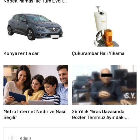
Köpek Maması İle Tüm Evcil
Hayvan Ürünleri
Konya rent a car
Çukurambar Halı Yıkama
Metro İnternet Nedir ve Nasıl
25 Yıllık Miras Davasında
Seçilir
Gözler Temmuz Ayındaki
Karar Duruşmasına Çevrildi