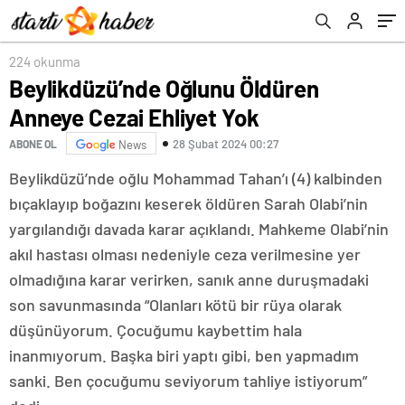
224 okunma
Beylikdüzü’nde Oğlunu Öldüren
Anneye Cezai Ehliyet Yok
28 Şubat 2024 00:27
ABONE OL
News
Beylikdüzü’nde oğlu Mohammad Tahan’ı (4) kalbinden
bıçaklayıp boğazını keserek öldüren Sarah Olabi’nin
yargılandığı davada karar açıklandı. Mahkeme Olabi’nin
akıl hastası olması nedeniyle ceza verilmesine yer
olmadığına karar verirken, sanık anne duruşmadaki
son savunmasında “Olanları kötü bir rüya olarak
düşünüyorum. Çocuğumu kaybettim hala
inanmıyorum. Başka biri yaptı gibi, ben yapmadım
sanki. Ben çocuğumu seviyorum tahliye istiyorum”