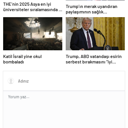
THE’nin 2025 Asya en iyi
Trump’ın merak uyandıran
üniversiteler sıralamasında 4
paylaşımının sağlık
Türk üniversitesi ilk 100’e
sistemiyle ilgili kararname
girdi
olduğu anlaşıldı
Katil İsrail yine okul
Trump, ABD vatandaşı esirin
bombaladı
serbest bırakmasını “iyi
niyetle atılmış bir adım”
olarak değerlendirdi