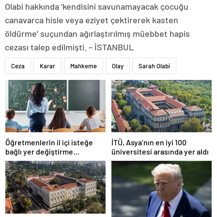
Olabi hakkında ‘kendisini savunamayacak çocuğu
canavarca hisle veya eziyet çektirerek kasten
öldürme’ suçundan ağırlaştırılmış müebbet hapis
cezası talep edilmişti. – İSTANBUL
Ceza
Karar
Mahkeme
Olay
Sarah Olabi
Öğretmenlerin il içi isteğe
İTÜ, Asya’nın en iyi 100
bağlı yer değiştirme
üniversitesi arasında yer aldı
başvuruları ne zaman?