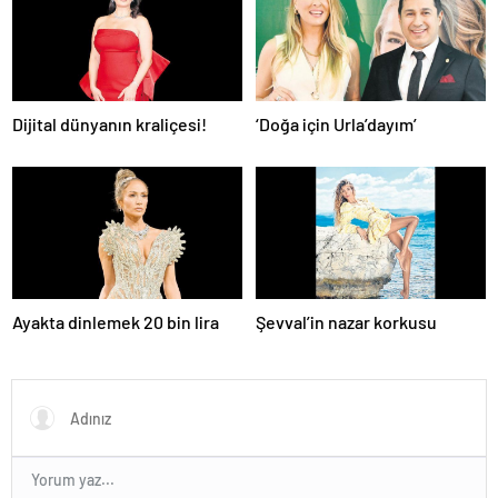
Dijital dünyanın kraliçesi!
‘Doğa için Urla’dayım’
Ayakta dinlemek 20 bin lira
Şevval’in nazar korkusu