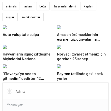
animals
aslan
boğa
hayvanlar alemi
kaplan
kuşlar
minik dostlar
Aute voluptate culpa
Amazon örümceklerinin
esrarengiz dünyalarına
gitmeye hazır olun.
Hayvanların ilginç çiftleşme
Norveç’i ziyaret etmeniz için
biçimlerini National
gereken 25 sebep
Geographic görüntüledi.
“Slovakya’ya neden
Bayram tatilinde gezilecek
gitmedim” dedirten 12
yerler
fotoğraf