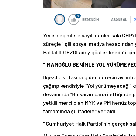
0
BEĞENDİM
ABONE OL
Yerel seçimlere sayılı günler kala CHP’d
süreçle ilgili sosyal medya hesabından y
Battal İLGEZDİ aday gösterilmediği için 
“İMAMOĞLU BENİMLE YOL YÜRÜMEYEC
İlgezdi, istifasına giden sürecin ayrın
çağırıp kendisiyle “Yol yürümeyeceği” ka
devamında “Bu kararı bana ilettiğinde p
yetkili merci olan MYK ve PM henüz topla
tamamında şu ifadeler yer aldı:
” Cumhuriyet Halk Partisi’nin gerçek s