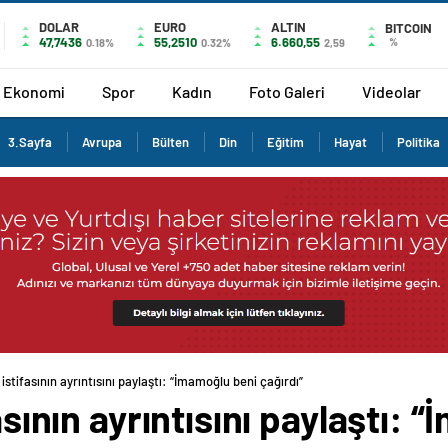
DOLAR
EURO
ALTIN
BITCOIN
47,7436
55,2510
6.660,55
%
0.18%
0.32%
2,59
Ekonomi
Spor
Kadın
Foto Galeri
Videolar
3.Sayfa
Avrupa
Bülten
Din
Eğitim
Hayat
Politika
 istifasının ayrıntısını paylaştı: “İmamoğlu beni çağırdı”
fasının ayrıntısını paylaştı: