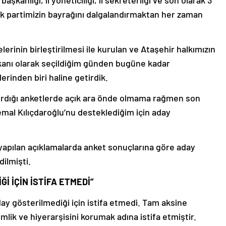
başkanlığı, il yöneticiliği, il sekreterliği ve son olarak 3
k partimizin bayrağını dalgalandırmaktan her zaman
lerinin birleştirilmesi ile kurulan ve Ataşehir halkımızın
kanı olarak seçildiğim günden bugüne kadar
erinden biri haline getirdik.
ırdığı anketlerde açık ara önde olmama rağmen son
mal Kılıçdaroğlu’nu desteklediğim için aday
 yapılan açıklamalarda anket sonuçlarına göre aday
ilmişti.
İ İÇİN İSTİFA ETMEDİ”
ay gösterilmediği için istifa etmedi. Tam aksine
lik ve hiyerarşisini korumak adına istifa etmiştir.