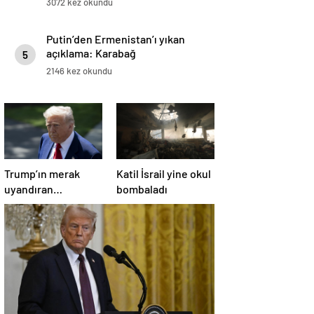
3072 kez okundu
Putin’den Ermenistan’ı yıkan
açıklama: Karabağ
5
Azerbaycan’ın ayrılmaz bir
2146 kez okundu
parçasıdır!
Trump’ın merak
Katil İsrail yine okul
uyandıran
bombaladı
paylaşımının sağlık
sistemiyle ilgili
kararname olduğu
anlaşıldı