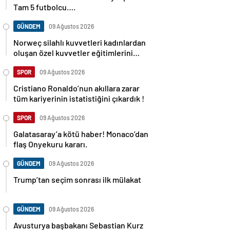
Tam 5 futbolcu….
GÜNDEM
09 Ağustos 2026
Norweç silahlı kuvvetleri kadınlardan
oluşan özel kuvvetler eğitimlerini
başlattı.
SPOR
09 Ağustos 2026
Cristiano Ronaldo’nun akıllara zarar
tüm kariyerinin istatistiğini çıkardık !
SPOR
09 Ağustos 2026
Galatasaray’a kötü haber! Monaco’dan
flaş Onyekuru kararı.
GÜNDEM
09 Ağustos 2026
Trump’tan seçim sonrası ilk mülakat
GÜNDEM
09 Ağustos 2026
Avusturya başbakanı Sebastian Kurz