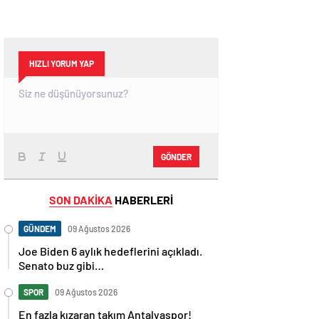
HIZLI YORUM YAP
GÖNDER
SON DAKİKA
HABERLERİ
GÜNDEM
09 Ağustos 2026
Joe Biden 6 aylık hedeflerini açıkladı.
Senato buz gibi…
SPOR
09 Ağustos 2026
En fazla kızaran takım Antalyaspor!