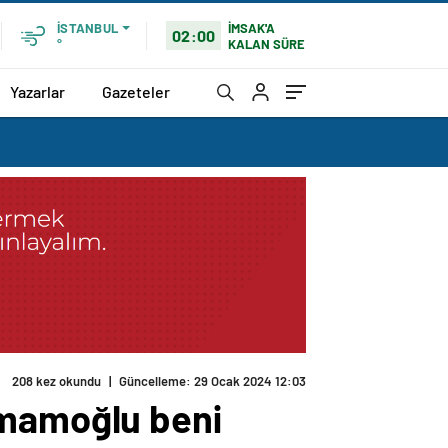
İMSAK'A
İSTANBUL
02:00
KALAN SÜRE
°
Yazarlar
Gazeteler
208 kez okundu
|
Güncelleme: 29 Ocak 2024 12:03
 “İmamoğlu beni