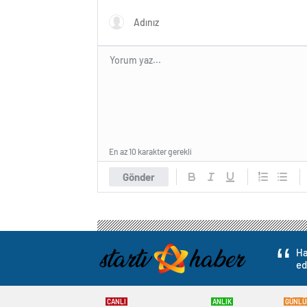
yasakla
En az 10 karakter gerekli
Gönder
Ha
ed
CANLI
ANLIK
GÜNLÜ