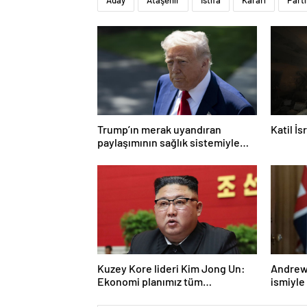
Aday
Ataşehir
İstifa
Kararı
Parti
Trump’ın merak uyandıran
Katil İ
paylaşımının sağlık sistemiyle
ilgili kararname olduğu anlaşıldı
Kuzey Kore lideri Kim Jong Un:
Andrew 
Ekonomi planımız tüm
ismiyle
sektörlerde başarısız oldu
LGBT p