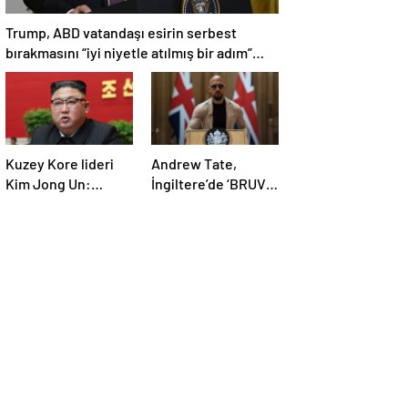
Trump, ABD vatandaşı esirin serbest
bırakmasını “iyi niyetle atılmış bir adım”
olarak değerlendirdi
Kuzey Kore lideri
Andrew Tate,
Kim Jong Un:
İngiltere’de ‘BRUV’
Ekonomi planımız
ismiyle parti kurdu:
tüm sektörlerde
‘Okullarda LGBT
başarısız oldu
propagandasını
yasaklayacağız’