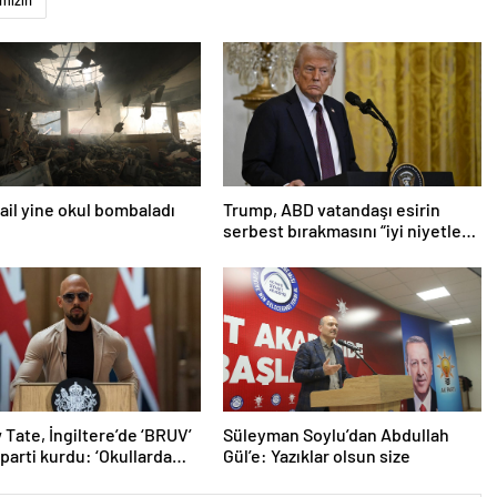
mizin
srail yine okul bombaladı
Trump, ABD vatandaşı esirin
serbest bırakmasını “iyi niyetle
atılmış bir adım” olarak
değerlendirdi
Tate, İngiltere’de ‘BRUV’
Süleyman Soylu’dan Abdullah
 parti kurdu: ‘Okullarda
Gül’e: Yazıklar olsun size
ropagandasını