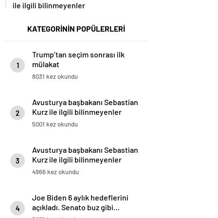
ile ilgili bilinmeyenler
KATEGORİNİN POPÜLERLERİ
Trump’tan seçim sonrası ilk
mülakat
1
8031 kez okundu
Avusturya başbakanı Sebastian
Kurz ile ilgili bilinmeyenler
2
5001 kez okundu
Avusturya başbakanı Sebastian
Kurz ile ilgili bilinmeyenler
3
4966 kez okundu
Joe Biden 6 aylık hedeflerini
açıkladı. Senato buz gibi…
4