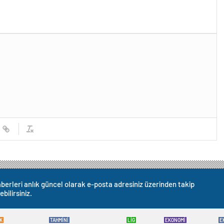
yacağız’
berleri anlık güncel olarak e-posta adresiniz üzerinden takip
ebilirsiniz.
K
TAHMİNİ
LİG
EKONOMİ
E