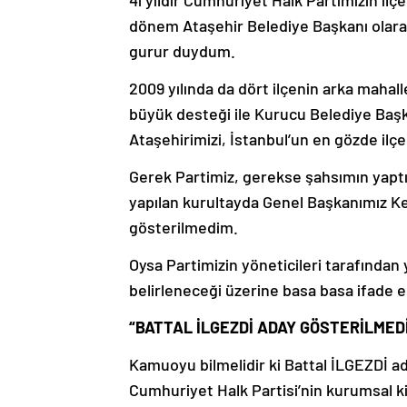
41 yıldır Cumhuriyet Halk Partimizin ilçe 
dönem Ataşehir Belediye Başkanı olara
gurur duydum.
2009 yılında da dört ilçenin arka mahalle
büyük desteği ile Kurucu Belediye Baş
Ataşehirimizi, İstanbul’un en gözde ilçel
Gerek Partimiz, gerekse şahsımın yapt
yapılan kurultayda Genel Başkanımız Ke
gösterilmedim.
Oysa Partimizin yöneticileri tarafından
belirleneceği üzerine basa basa ifade ed
“BATTAL İLGEZDİ ADAY GÖSTERİLMEDİĞ
Kamuoyu bilmelidir ki Battal İLGEZDİ ad
Cumhuriyet Halk Partisi’nin kurumsal kim